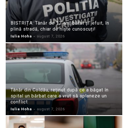
BISTRIȚA: Tânăr de 17 ani, bătut și jefuit, în
plină stradă, chiar de niște cunoscuți!
Iulia Hoha
-
august 7, 2026
Tânăr din Coldău, reținut după ce a băgat în
spital un bărbat care a vrut să aplaneze un
conflict
Iulia Hoha
-
august 7, 2026