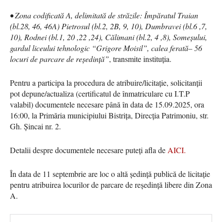
• Zona codificată A, delimitată de străzile: Împăratul Traian
(bl.28, 46, 46A) Pietrosul (bl.2, 2B, 9, 10), Dumbravei (bl.6 ,7,
10), Rodnei (bl.1, 20 ,22 ,24), Călimani (bl.2, 4 ,8), Someșului,
gardul liceului tehnologic “Grigore Moisil”, calea ferată– 56
locuri de parcare de reședință”
, transmite instituția.
Pentru a participa la procedura de atribuire/licitaţie, solicitanții
pot depune/actualiza (certificatul de înmatriculare cu I.T.P
valabil) documentele necesare până în data de 15.09.2025, ora
16:00, la Primăria municipiului Bistriţa, Direcţia Patrimoniu, str.
Gh. Şincai nr. 2.
Detalii despre documentele necesare puteți afla de
AICI.
În data de 11 septembrie are loc o altă ședință publică de licitație
pentru atribuirea locurilor de parcare de reședință libere din Zona
A.