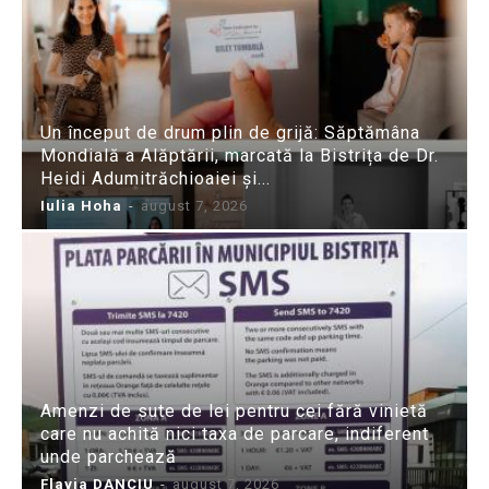
Un început de drum plin de grijă: Săptămâna
Mondială a Alăptării, marcată la Bistrița de Dr.
Heidi Adumitrăchioaiei și...
Iulia Hoha
-
august 7, 2026
Amenzi de sute de lei pentru cei fără vinietă
care nu achită nici taxa de parcare, indiferent
unde parchează
Flavia DANCIU
-
august 7, 2026