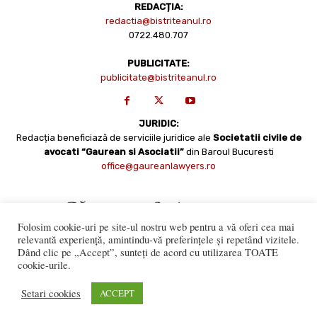
REDACȚIA:
redactia@bistriteanul.ro
0722.480.707
PUBLICITATE:
publicitate@bistriteanul.ro
JURIDIC:
Redacția beneficiază de serviciile juridice ale
Societatii civile de
avocati “Gaurean si Asociatii”
din Baroul Bucuresti
office@gaureanlawyers.ro
Folosim cookie-uri pe site-ul nostru web pentru a vă oferi cea mai
relevantă experiență, amintindu-vă preferințele și repetând vizitele.
Dând clic pe „Accept”, sunteți de acord cu utilizarea TOATE
cookie-urile.
Reproducerea totală sau parțială a materialelor este permisă
numai cu acordul expres al Bistriteanul.Ro. © Copyright 2008 -
Setari cookies
ACCEPT
2021 Bistrițeanul.ro
Made with ♥ by
201.ro