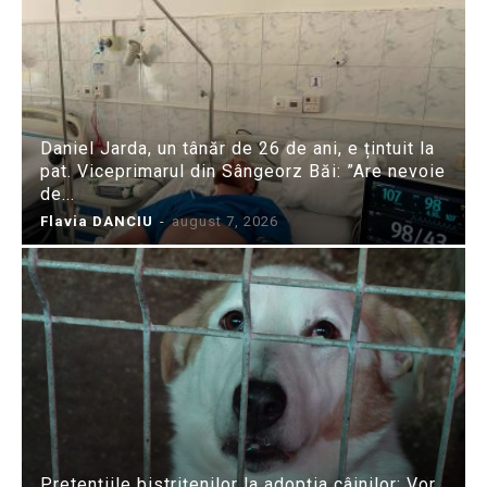
Daniel Jarda, un tânăr de 26 de ani, e țintuit la
pat. Viceprimarul din Sângeorz Băi: ”Are nevoie
de...
Flavia DANCIU
-
august 7, 2026
Pretențiile bistrițenilor la adopția câinilor: Vor