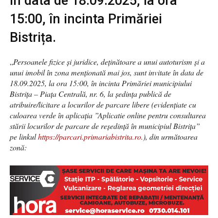
în data de 18.09.2025, la ora
15:00, în incinta Primăriei
Bistrița.
„
Persoanele fizice şi juridice, deţinătoare a unui autoturism și a
unui imobil în zona menționată mai jos, sunt invitate în data de
18.09.2025, la ora 15:00, în incinta Primăriei municipiului
Bistriţa – Piața Centrală, nr. 6, la ședința publică de
atribuire/licitare a locurilor de parcare libere (evidențiate cu
culoarea verde în aplicația ”Aplicatie online pentru consultarea
stării locurilor de parcare de reședință în municipiul Bistrița”
pe linkul
https://parcari.primariabistrita.ro.
), din următoarea
zonă: