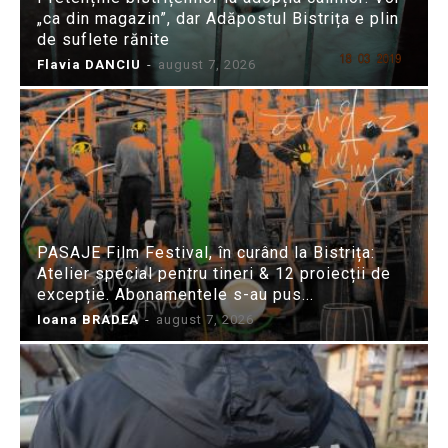
„ca din magazin”, dar Adăpostul Bistrița e plin
de suflete rănite
Flavia DANCIU
-
august 7, 2026
PASAJE Film Festival, în curând la Bistrița:
Atelier special pentru tineri & 12 proiecții de
excepție. Abonamentele s-au pus...
Ioana BRADEA
-
august 7, 2026