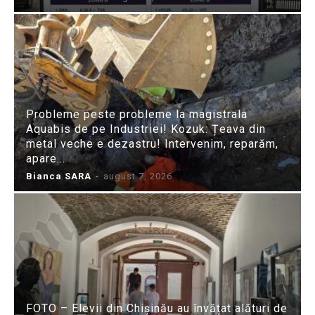
Probleme peste probleme la magistrala
Aquabis de pe Industriei! Kozuk: Țeava din
metal veche e dezastru! Intervenim, reparăm,
apare...
Bianca SARA
-
august 7, 2026
FOTO – Elevii din Chișinău au învățat alături de