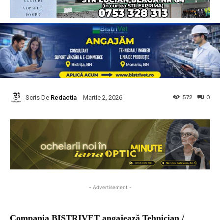
Scris De
Redactia
572
0
Martie 2, 2026
- Advertisement -
Compania
BISTRIVET angajează Tehnician /