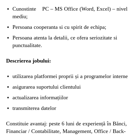
Cunostinte ︂︆︄︅ ︁︁︎︌ ︈︂︇︍ PC – MS Office (Word, Excel) – nivel
mediu;
Persoana cooperanta si cu spirit de echipa;
Persoana atenta la detalii, ce ofera seriozitate si
punctualitate.
Descrierea jobului:
utilizarea platformei proprii și a programelor interne
asigurarea suportului clientului
actualizarea informațiilor
transmiterea datelor
Constituie avantaj: peste 6 luni de experiență în Bănci,
Financiar / Contabilitate, Management, Office / Back-