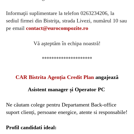
Informaţii suplimentare la telefon
0263234206
, la
sediul firmei din Bistriţa, strada Livezi, num
ă
rul 10 sau
pe email
contact@eurocompozite.ro
Vă aşteptăm în echipa noastră!
*********************
CAR Bistrita
Agenția
Credit Plan
angajează
Asistent manager și
Operator PC
Ne căutam colege pentru Departament Back-office
suport clienți, persoane energice, atente si responsabile!
Profil candidati ideal: