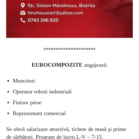
*********************
EUROCOMPOZITE
angajează:
Muncitori
Operator roboti industriali
Finisor piese
Reprezentant comercial
Se ofer
ă
salarizare atractiv
ă
,
tichete de mas
ă
ş
i prime
de s
ă
rb
ă
tori.
Program de lucru
L-V –
7-15.