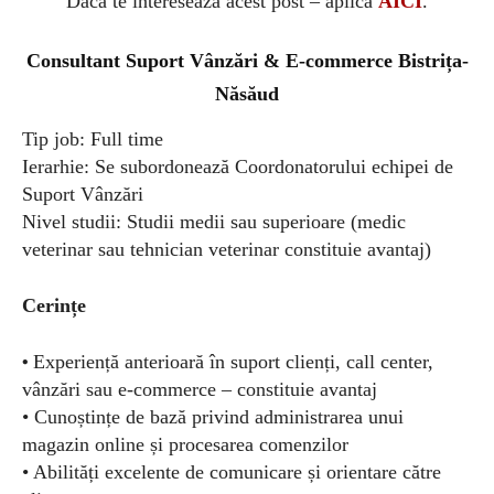
Dacă te interesează acest post – aplică
AICI
.
Consultant Suport Vânzări & E-commerce
Bistrița-
Năsăud
Tip job: Full time
Ierarhie: Se subordonează Coordonatorului echipei de
Suport Vânzări
Nivel studii: Studii medii sau superioare (medic
veterinar sau tehnician veterinar constituie avantaj)
Cerințe
•
Experiență anterioară în suport clienți, call center,
vânzări sau e-commerce – constituie avantaj
• Cunoștințe de bază privind administrarea unui
magazin online și procesarea comenzilor
• Abilități excelente de comunicare și orientare către