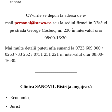
tanara
CV-urile se depun la adresa de e-
mail
personal@stewo.ro
sau la sediul firmei
î
n N
ă
s
ă
ud
pe strada George Cosbuc, nr. 230
î
n intervalul orar
08:00-16:30.
Mai multe detalii puteti afla sunand la 0723 609 900 /
0263 733 252 / 0731 231 221 in intervalul orar 08:00-
16:30.
*********************
Clinica SANOVIL Bistrița angajează
Economist,
Jurist