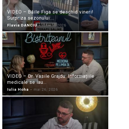
VIDEO – Băile Figa se deschid vineri!
Surpriza sezonului:...
Flavia DANCIU
-
iunie 9, 2026
VIDEO – Dr. Vasile Grajdu: Informațiile
medicale se iau...
Iulia Hoha
-
mai 26, 2026