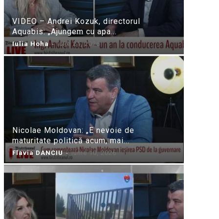
VIDEO – Andrei Kozuk, directorul
Aquabis: „Ajungem cu apa...
Iulia Hoha
-
iulie 21, 2026
Nicolae Moldovan: „E nevoie de
maturitate politică acum, mai...
Flavia DANCIU
-
iunie 10, 2026