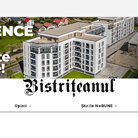
Opinii
Știrile NeBUNE