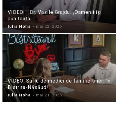
VIDEO – Dr. Vasile Grajdu: „Oamenii își
pun toată...
Iulia Hoha
-
mai 22, 2026
VIDEO: Suflu de medici de familie tineri în
Bistrița-Năsăud!...
Iulia Hoha
-
mai 21, 2026