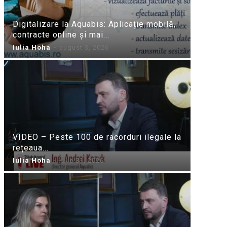
Digitalizare la Aquabis: Aplicație mobilă,
contracte online și mai...
Iulia Hoha
-
august 3, 2026
VIDEO – Peste 100 de racorduri ilegale la
rețeaua...
Iulia Hoha
-
iulie 31, 2026