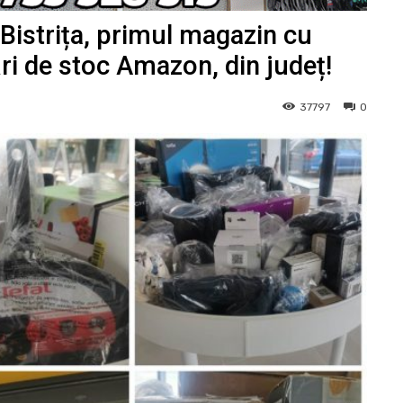
istrița, primul magazin cu
ări de stoc Amazon, din județ!
37797
0