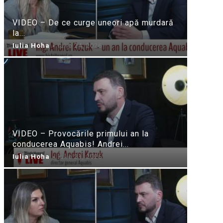
VIDEO – De ce curge uneori apă murdară
la...
Iulia Hoha
-
iulie 24, 2026
VIDEO – Provocările primului an la
conducerea Aquabis! Andrei...
Iulia Hoha
-
iulie 21, 2026