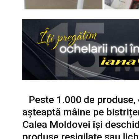
Peste 1.000 de produse, c
așteaptă mâine pe bistrițe
Calea Moldovei își deschi
produse resigilate sau lic