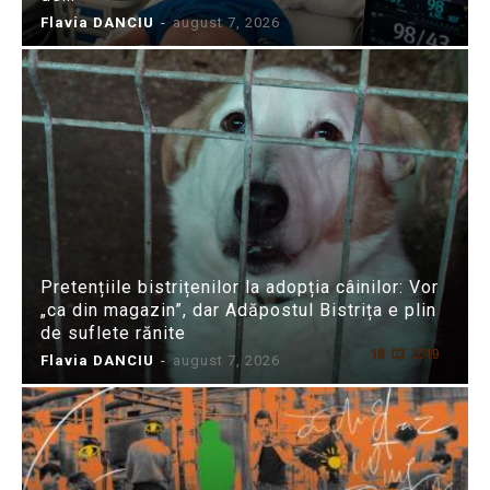
Flavia DANCIU
-
august 7, 2026
Pretențiile bistrițenilor la adopția câinilor: Vor
„ca din magazin”, dar Adăpostul Bistrița e plin
de suflete rănite
Flavia DANCIU
-
august 7, 2026