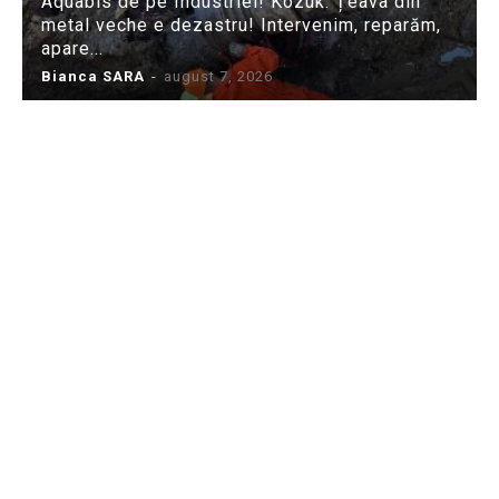
Aquabis de pe Industriei! Kozuk: Țeava din
metal veche e dezastru! Intervenim, reparăm,
apare...
Bianca SARA
-
august 7, 2026