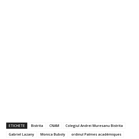
ETICHETE
Bistrita
CNAM
Colegiul Andrei Muresanu Bistrita
Gabriel Lazany
Monica Buboly
ordinul Palmes académiques