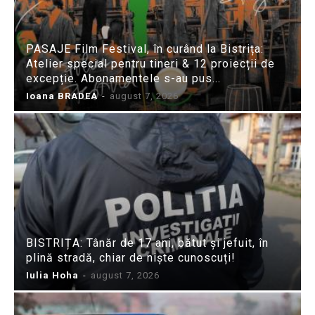
PASAJE Film Festival, în curând la Bistrița:
Atelier special pentru tineri & 12 proiecții de
excepție. Abonamentele s-au pus...
Ioana BRADEA
-
august 7, 2026
BISTRIȚA: Tânăr de 17 ani, bătut și jefuit, în
plină stradă, chiar de niște cunoscuți!
Iulia Hoha
-
august 7, 2026