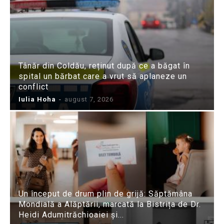
Tânăr din Coldău, reținut după ce a băgat în
spital un bărbat care a vrut să aplaneze un
conflict
Iulia Hoha
-
august 7, 2026
Un început de drum plin de grijă: Săptămâna
Mondială a Alăptării, marcată la Bistrița de Dr.
Heidi Adumitrăchioaiei și...