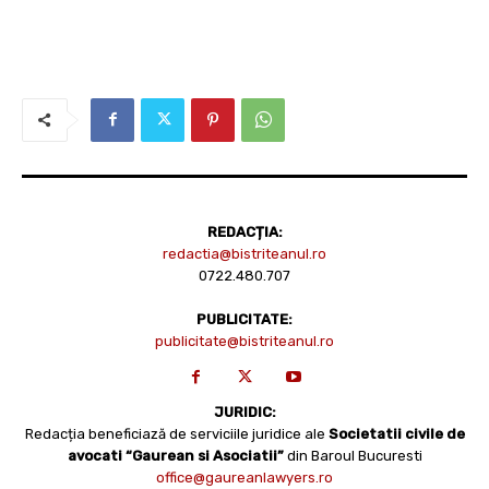
REDACȚIA:
redactia@bistriteanul.ro
0722.480.707
PUBLICITATE:
publicitate@bistriteanul.ro
JURIDIC:
Redacția beneficiază de serviciile juridice ale
Societatii civile de
avocati “Gaurean si Asociatii”
din Baroul Bucuresti
office@gaureanlawyers.ro