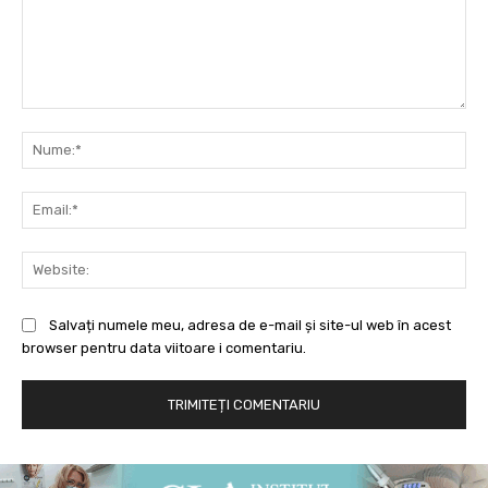
Comentariu:
Nu
Ema
Web
Salvați numele meu, adresa de e-mail și site-ul web în acest
browser pentru data viitoare i comentariu.