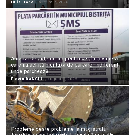
Iulia Hoha
-
august 7, 2026
Amenzi de sute de lei pentru cei fără vinietă
care nu achită nici taxa de parcare, indiferent
unde parchează
Flavia DANCIU
-
august 7, 2026
Probleme peste probleme la magistrala