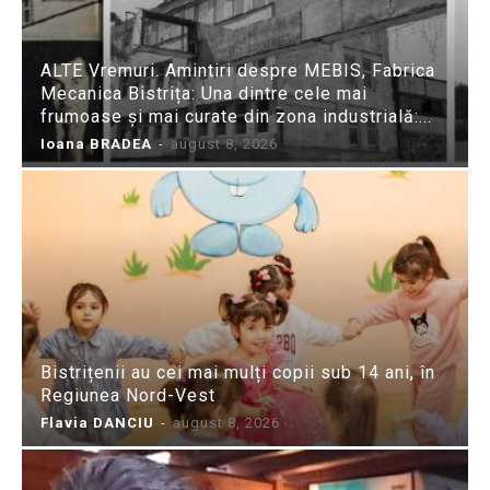
ALTE Vremuri. Amintiri despre MEBIS, Fabrica
Mecanica Bistrița: Una dintre cele mai
frumoase și mai curate din zona industrială:...
Ioana BRADEA
-
august 8, 2026
Bistrițenii au cei mai mulți copii sub 14 ani, în
Regiunea Nord-Vest
Flavia DANCIU
-
august 8, 2026