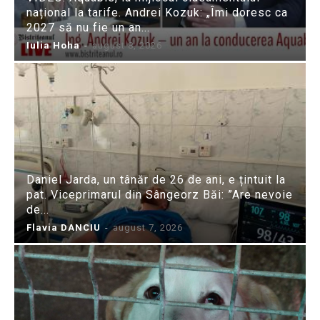
național la tarife. Andrei Kozuk: „Îmi doresc ca
2027 să nu fie un an...
Iulia Hoha
-
august 8, 2026
Daniel Jarda, un tânăr de 26 de ani, e țintuit la
pat. Viceprimarul din Sângeorz Băi: ”Are nevoie
de...
Flavia DANCIU
-
august 7, 2026