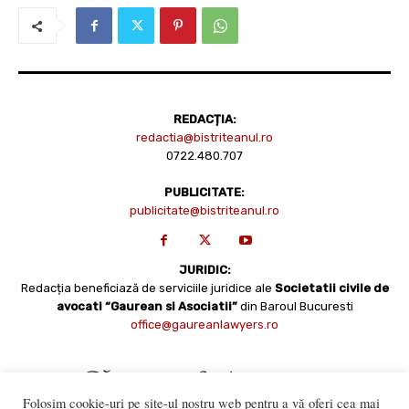
REDACȚIA:
redactia@bistriteanul.ro
0722.480.707
PUBLICITATE:
publicitate@bistriteanul.ro
JURIDIC:
Redacția beneficiază de serviciile juridice ale
Societatii civile de
avocati “Gaurean si Asociatii”
din Baroul Bucuresti
office@gaureanlawyers.ro
Folosim cookie-uri pe site-ul nostru web pentru a vă oferi cea mai