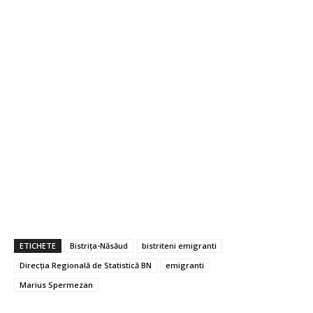
ETICHETE
Bistrița-Năsăud
bistriteni emigranti
Direcția Regională de Statistică BN
emigranti
Marius Spermezan