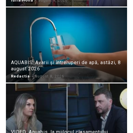
Iulia Hoha
-
august 8, 2026
AQUABIS: Avarii și întreruperi de apă, astăzi, 8
august 2026
Redactia
-
august 8, 2026
VIDEO: Aquabis, la mijlocul clasamentului