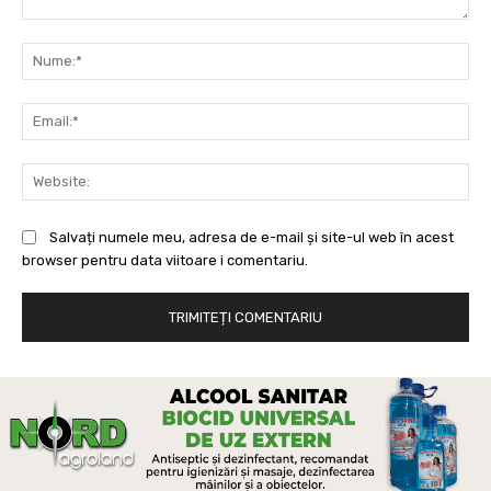
Comentariu:
Nu
Ema
Web
Salvați numele meu, adresa de e-mail și site-ul web în acest
browser pentru data viitoare i comentariu.