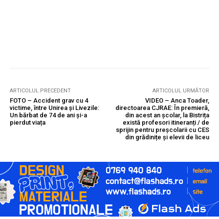
ARTICOLUL PRECEDENT
ARTICOLUL URMĂTOR
FOTO – Accident grav cu 4
VIDEO – Anca Toader,
victime, între Unirea și Livezile:
directoarea CJRAE: În premieră,
Un bărbat de 74 de ani și-a
din acest an școlar, la Bistrița
pierdut viața
există profesori itineranți / de
sprijin pentru preșcolarii cu CES
din grădinițe și elevii de liceu