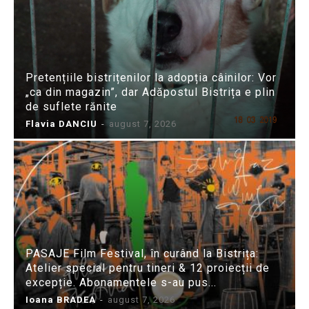
Pretențiile bistrițenilor la adopția câinilor: Vor
„ca din magazin”, dar Adăpostul Bistrița e plin
de suflete rănite
Flavia DANCIU
-
august 7, 2026
PASAJE Film Festival, în curând la Bistrița:
Atelier special pentru tineri & 12 proiecții de
excepție. Abonamentele s-au pus...
Ioana BRADEA
-
august 7, 2026