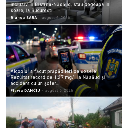
inclusiv în Bistrița-Năsăud, stau degeaba în
soare, la București
Bianca SARA
-
august 6, 2026
Alcoolul a făcut prăpăd ieri pe șosele:
Rezultat record de 1,27 mg/l la Năsăud și
accident cu un șofer...
Flavia DANCIU
-
august 6, 2026