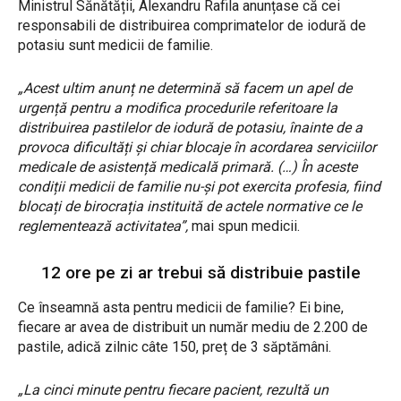
Ministrul Sănătății, Alexandru Rafila anunțase că cei
responsabili de distribuirea comprimatelor de iodură de
potasiu sunt medicii de familie.
„Acest ultim anunț ne determină să facem un apel de
urgență pentru a modifica procedurile referitoare la
distribuirea pastilelor de iodură de potasiu, înainte de a
provoca dificultăți și chiar blocaje în acordarea serviciilor
medicale de asistență medicală primară. (…) În aceste
condiții medicii de familie nu-și pot exercita profesia, fiind
blocați de birocrația instituită de actele normative ce le
reglementează activitatea”,
mai spun medicii.
12 ore pe zi ar trebui să distribuie pastile
Ce înseamnă asta pentru medicii de familie? Ei bine,
fiecare ar avea de distribuit un număr mediu de 2.200 de
pastile, adică zilnic câte 150, preț de 3 săptămâni.
„La cinci minute pentru fiecare pacient, rezultă un