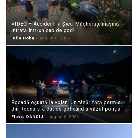
VIDEO – Accident la Șieu-Măgheruș: mașină
intrată într-un cap de pod!
Iulia Hoha
-
august 6, 2026
Rocadă eșuată la volan: Un tânăr fără permis
din Rodna s-a dat de gol când a văzut poliția
Flavia DANCIU
-
august 6, 2026