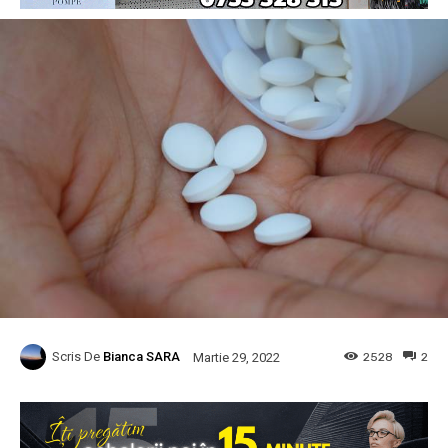
Scris De
Bianca SARA
2528
2
Martie 29, 2022