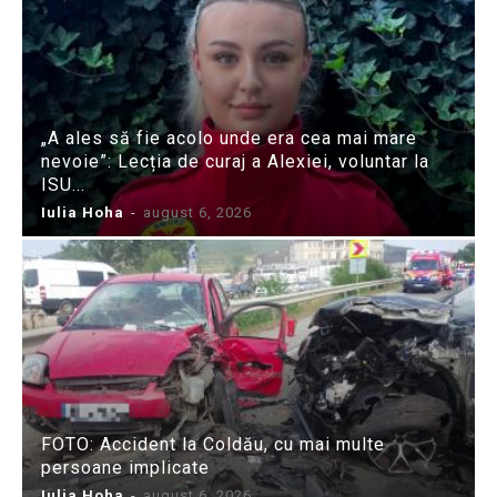
„A ales să fie acolo unde era cea mai mare
nevoie”: Lecția de curaj a Alexiei, voluntar la
ISU...
Iulia Hoha
-
august 6, 2026
FOTO: Accident la Coldău, cu mai multe
persoane implicate
Iulia Hoha
-
august 6, 2026