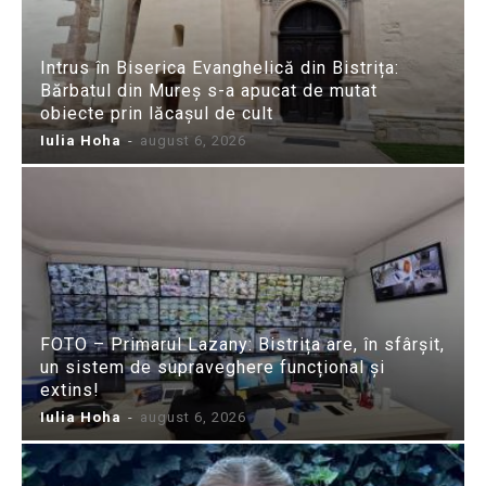
Intrus în Biserica Evanghelică din Bistrița:
Bărbatul din Mureș s-a apucat de mutat
obiecte prin lăcașul de cult
Iulia Hoha
-
august 6, 2026
FOTO – Primarul Lazany: Bistrița are, în sfârșit,
un sistem de supraveghere funcțional și
extins!
Iulia Hoha
-
august 6, 2026