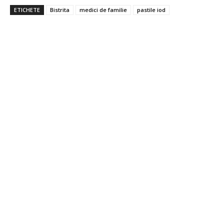
ETICHETE
Bistrita
medici de familie
pastile iod