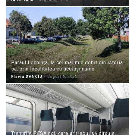
Pârâul Lechința, la cel mai mic debit din istoria
sa, prin localitatea cu același nume
Flavia DANCIU
-
august 6, 2026
Trenurile PESA noi, care ar trebui să circule