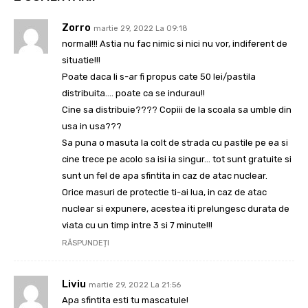
Zorro
martie 29, 2022 La 09:18
normal!!! Astia nu fac nimic si nici nu vor, indiferent de
situatie!!!
Poate daca li s-ar fi propus cate 50 lei/pastila
distribuita…. poate ca se indurau!!
Cine sa distribuie???? Copiii de la scoala sa umble din
usa in usa???
Sa puna o masuta la colt de strada cu pastile pe ea si
cine trece pe acolo sa isi ia singur… tot sunt gratuite si
sunt un fel de apa sfintita in caz de atac nuclear.
Orice masuri de protectie ti-ai lua, in caz de atac
nuclear si expunere, acestea iti prelungesc durata de
viata cu un timp intre 3 si 7 minute!!!
RĂSPUNDEȚI
Liviu
martie 29, 2022 La 21:56
Apa sfintita esti tu mascatule!