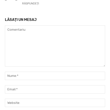
RĂSPUNDEȚI
LĂSAȚI UN MESAJ
Comentariu:
Nu
Ema
Web