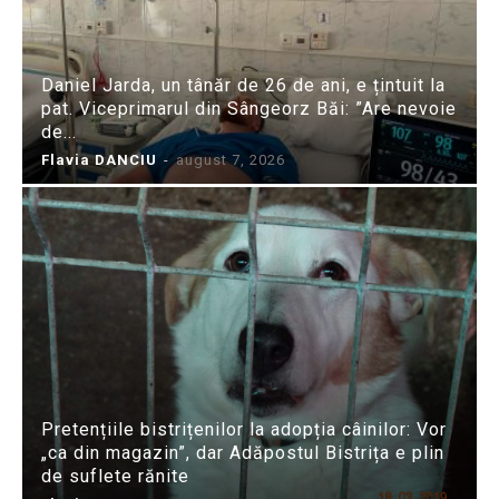
Daniel Jarda, un tânăr de 26 de ani, e țintuit la
pat. Viceprimarul din Sângeorz Băi: ”Are nevoie
de...
Flavia DANCIU
-
august 7, 2026
Pretențiile bistrițenilor la adopția câinilor: Vor
„ca din magazin”, dar Adăpostul Bistrița e plin
de suflete rănite