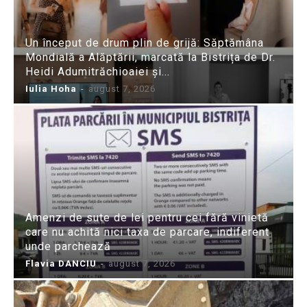
Un început de drum plin de grijă: Săptămâna
Mondială a Alăptării, marcată la Bistrița de Dr.
Heidi Adumitrăchioaiei și...
Iulia Hoha
-
august 7, 2026
Amenzi de sute de lei pentru cei fără vinietă
care nu achită nici taxa de parcare, indiferent
unde parchează
Flavia DANCIU
-
august 7, 2026