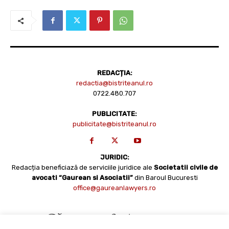
REDACȚIA:
redactia@bistriteanul.ro
0722.480.707
PUBLICITATE:
publicitate@bistriteanul.ro
JURIDIC:
Redacția beneficiază de serviciile juridice ale
Societatii civile de
avocati “Gaurean si Asociatii”
din Baroul Bucuresti
office@gaureanlawyers.ro