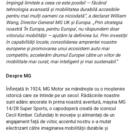
împingă limitele a ceea ce este posibil — făcând
tehnologia avansată și mobilitatea durabilă accesibile
pentru mai mulți oameni ca niciodată”, a declarat William
Wang, Director General MG UK și Europa. „Prin strategia
noastră ‘În Europa, pentru Europa’, nu răspundem doar
viitorului mobilității — ajutăm la definirea lui. Prin investiții
în capabilități locale, consolidarea amprentei noastre
europene și promovarea unui ecosistem auto mai
competitiv, accelerăm drumul Europei către un viitor de
mobilitate mai curat, mai inteligent și mai sustenabil.
”
Despre MG
Înființată în 1924, MG Motor se mândrește cu o moștenire
istorică care se întinde pe un secol. Rădăcinile noastre
sunt adânc ancorate în prima noastră aventură, mașina MG
14/28 Super Sports, o capodoperă creată de iconicul
Cecil Kimber. Cufundați în inovație și alimentați de un
angajament față de viitor, accentul nostru s-a mutat
electrizant către imaginarea mobilității durabile și