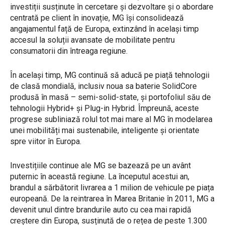
investiții susținute în cercetare și dezvoltare și o abordare
centrată pe client în inovație, MG își consolidează
angajamentul față de Europa, extinzând în același timp
accesul la soluții avansate de mobilitate pentru
consumatorii din întreaga regiune.
În același timp, MG continuă să aducă pe piață tehnologii
de clasă mondială, inclusiv noua sa baterie SolidCore
produsă în masă – semi-solid-state, și portofoliul său de
tehnologii Hybrid+ și Plug-in Hybrid. Împreună, aceste
progrese subliniază rolul tot mai mare al MG în modelarea
unei mobilități mai sustenabile, inteligente și orientate
spre viitor în Europa.
Investițiile continue ale MG se bazează pe un avânt
puternic în această regiune. La începutul acestui an,
brandul a sărbătorit livrarea a 1 milion de vehicule pe piața
europeană. De la reintrarea în Marea Britanie în 2011, MG a
devenit unul dintre brandurile auto cu cea mai rapidă
creștere din Europa, susținută de o rețea de peste 1.300