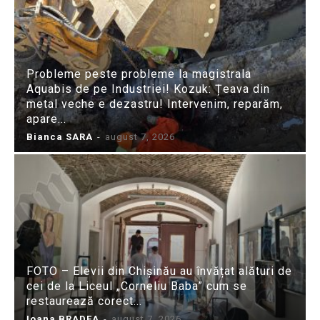
Probleme peste probleme la magistrala
Aquabis de pe Industriei! Kozuk: Țeava din
metal veche e dezastru! Intervenim, reparăm,
apare...
Bianca SARA
-
august 7, 2026
FOTO – Elevii din Chișinău au învățat alături de
cei de la Liceul „Corneliu Baba” cum se
restaurează corect...
Ioana BRADEA
-
august 7, 2026