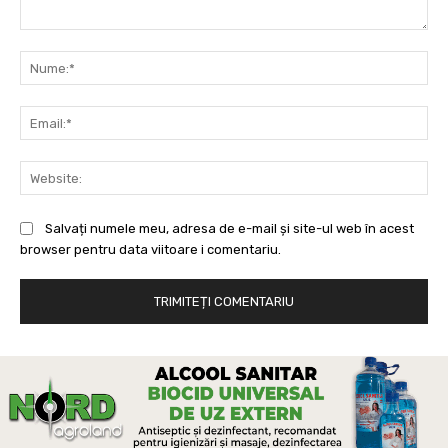
Comentariu:
Nu
Ema
Web
Salvați numele meu, adresa de e-mail și site-ul web în acest
browser pentru data viitoare i comentariu.