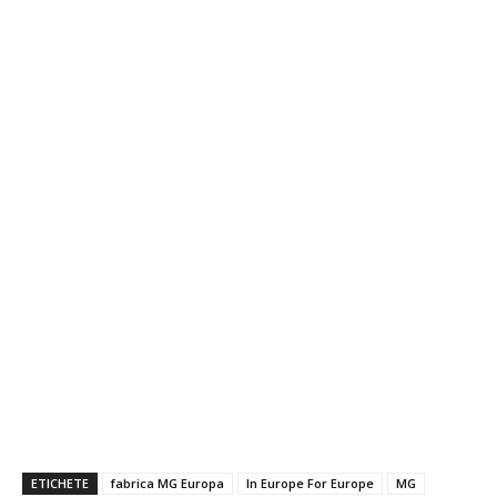
ETICHETE
fabrica MG Europa
In Europe For Europe
MG