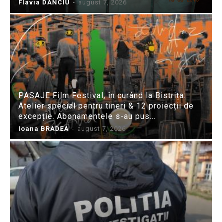
Flavia DANCIU
-
august 7, 2026
PASAJE Film Festival, în curând la Bistrița:
Atelier special pentru tineri & 12 proiecții de
excepție. Abonamentele s-au pus...
Ioana BRADEA
-
august 7, 2026