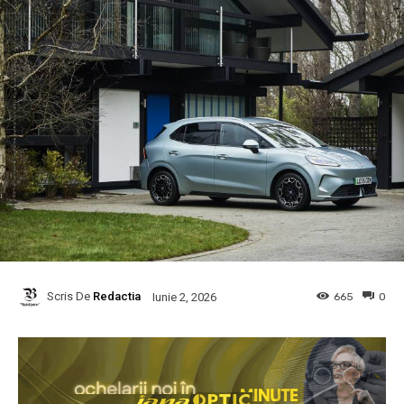
Scris De
Redactia
665
0
Iunie 2, 2026