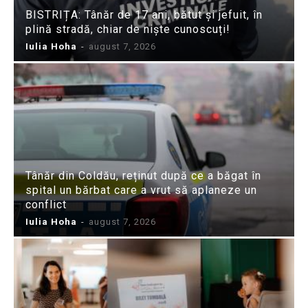
BISTRIȚA: Tânăr de 17 ani, bătut și jefuit, în
plină stradă, chiar de niște cunoscuți!
Iulia Hoha
-
august 7, 2026
Tânăr din Coldău, reținut după ce a băgat în
spital un bărbat care a vrut să aplaneze un
conflict
Iulia Hoha
-
august 7, 2026