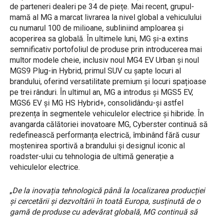
de parteneri dealeri pe 34 de piețe. Mai recent, grupul-
mamă al MG a marcat livrarea la nivel global a vehiculului
cu numarul 100 de milioane, subliniind amploarea și
acoperirea sa globală. În ultimele luni, MG și-a extins
semnificativ portofoliul de produse prin introducerea mai
multor modele cheie, inclusiv noul MG4 EV Urban și noul
MGS9 Plug-in Hybrid, primul SUV cu șapte locuri al
brandului, oferind versatilitate premium și locuri spațioase
pe trei rânduri. În ultimul an, MG a introdus și MGS5 EV,
MGS6 EV și MG HS Hybrid+, consolidându-și astfel
prezența în segmentele vehiculelor electrice și hibride. În
avangarda călătoriei inovatoare MG, Cyberster continuă să
redefinească performanța electrică, îmbinând fără cusur
moștenirea sportivă a brandului și designul iconic al
roadster-ului cu tehnologia de ultimă generație a
vehiculelor electrice.
„
De la inovația tehnologică până la localizarea producției
și cercetării și dezvoltării în toată Europa, susținută de o
gamă de produse cu adevărat globală, MG continuă să