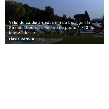
Valul de căldură a adus mii de bistrițeni la
Ștrandul Codrișor. Record de peste 1.700 de
bilete într-o zi
Flavia DANCIU
-
august 6, 2026