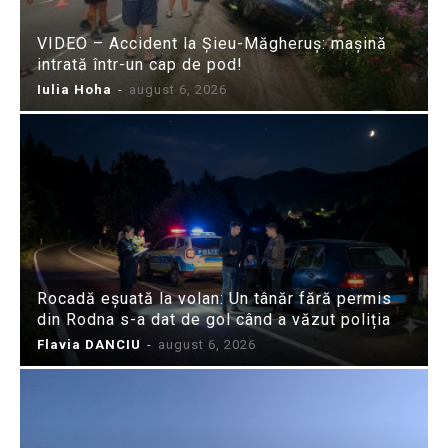
VIDEO – Accident la Șieu-Măgheruș: mașină
intrată într-un cap de pod!
Iulia Hoha
-
august 6, 2026
Rocadă eșuată la volan: Un tânăr fără permis
din Rodna s-a dat de gol când a văzut poliția
Flavia DANCIU
-
august 6, 2026