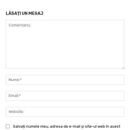
LĂSAȚI UN MESAJ
Comentariu:
Nu
Ema
Web
Salvați numele meu, adresa de e-mail și site-ul web în acest