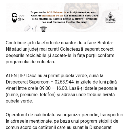
Contribuie și tu la eforturile noastre de a face Bistrița-
Năsăud un județ mai curat! Colectează separat corect
deșeurile reciclabile și scoate-le în fața porții conform
programului de colectare.
ATENȚIE! Dacă nu ai primit pubela verde, sună la
Dispecerat Supercom – 0263.944, în zilele de luni până
vineri între orele 09.00 – 16.00. Lasă-ți datele pesonale
(nume, prenume, telefon) și adresa unde trebuie livrată
pubela verde.
Operatorul de salubritate va organiza, periodic, transporturi
la adresele menționate, pe baza unui program stabilit de
comun acord cu cetățenii care au sunat la Dispecerat