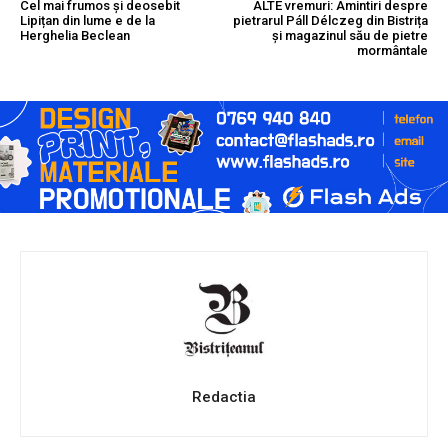
Cel mai frumos și deosebit
ALTE vremuri: Amintiri despre
Lipițan din lume e de la
pietrarul Páll Délczeg din Bistrița
Herghelia Beclean
și magazinul său de pietre
mormântale
Redactia