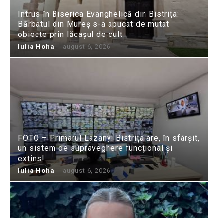
Intrus în Biserica Evanghelică din Bistrița:
Bărbatul din Mureș s-a apucat de mutat
obiecte prin lăcașul de cult
Iulia Hoha
-
august 6, 2026
FOTO – Primarul Lazany: Bistrița are, în sfârșit,
un sistem de supraveghere funcțional și
extins!
Iulia Hoha
-
august 6, 2026