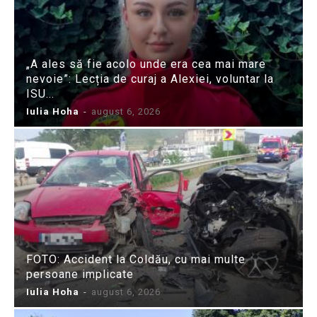
„A ales să fie acolo unde era cea mai mare
nevoie”: Lecția de curaj a Alexiei, voluntar la
ISU...
Iulia Hoha
-
august 6, 2026
FOTO: Accident la Coldău, cu mai multe
persoane implicate
Iulia Hoha
-
august 6, 2026