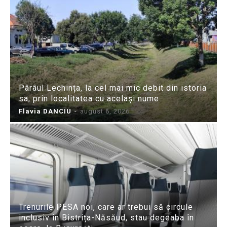
Pârâul Lechința, la cel mai mic debit din istoria
sa, prin localitatea cu același nume
Flavia DANCIU
-
august 6, 2026
Trenurile PESA noi, care ar trebui să circule
inclusiv în Bistrița-Năsăud, stau degeaba în