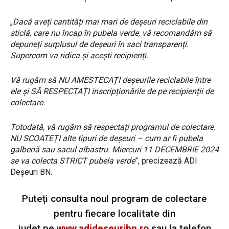
„
Dacă aveți cantități mai mari de deșeuri reciclabile din
sticlă, care nu încap în pubela verde, vă recomandăm să
depuneți surplusul de deșeuri în saci transparenți.
Supercom va ridica și acești recipienți.
Vă rugăm să NU AMESTECAȚI deșeurile reciclabile între
ele și SĂ RESPECTAȚI inscripționările de pe recipienții de
colectare.
Totodată, vă rugăm să respectați programul de colectare.
NU SCOATEȚI alte tipuri de deșeuri – cum ar fi pubela
galbenă sau sacul albastru.
Miercuri 11 DECEMBRIE 2024
se va colecta STRICT pubela verde
”, precizează ADI
Deșeuri BN.
Puteți consulta noul program de colectare
pentru fiecare localitate din
județ pe
www.adideseuribn.ro
sau la telefon