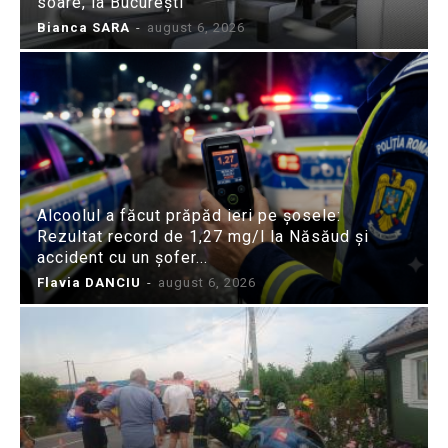
soare, la București
Bianca SARA
-
august 6, 2026
Alcoolul a făcut prăpăd ieri pe șosele:
Rezultat record de 1,27 mg/l la Năsăud și
accident cu un șofer...
Flavia DANCIU
-
august 6, 2026