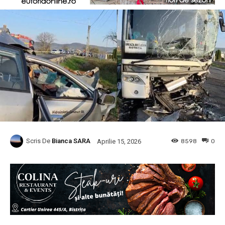
Scris De
Bianca SARA
8598
0
Aprilie 15, 2026