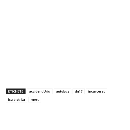
ETICHETE
accident Uriu
autobuz
dn17
incarcerat
isu bistrita
mort