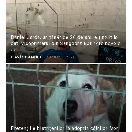
Daniel Jarda, un tânăr de 26 de ani, e țintuit la
pat. Viceprimarul din Sângeorz Băi: ”Are nevoie
de...
Flavia DANCIU
-
august 7, 2026
Pretențiile bistrițenilor la adopția câinilor: Vor