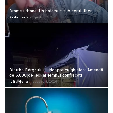
Drame urbane: Un balamuc sub cerul liber
Redactia
-
august 8, 2026
Bistrița Bârgăului – Noapte cu ghinion: Amendă
de 6.000 de lei, iar lemnul confiscat!
Iulia Hoha
-
august 8, 2026