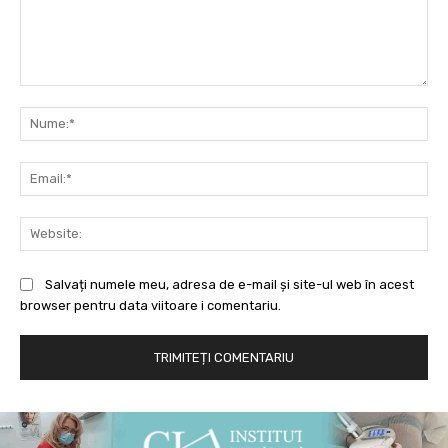
Comentariu:
Nu
Ema
Web
Salvați numele meu, adresa de e-mail și site-ul web în acest
browser pentru data viitoare i comentariu.