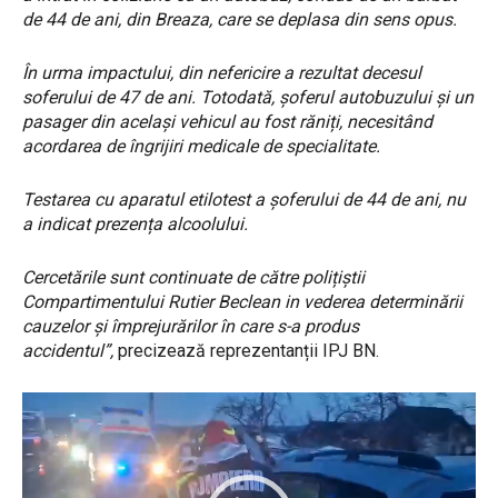
de 44 de ani, din Breaza, care se deplasa din sens opus.
În urma impactului, din nefericire a rezultat decesul
soferului de 47 de ani. Totodată, șoferul autobuzului și un
pasager din același vehicul au fost răniți, necesitând
acordarea de îngrijiri medicale de specialitate.
Testarea cu aparatul etilotest a șoferului de 44 de ani, nu
a indicat prezența alcoolului.
Cercetările sunt continuate de către polițiștii
Compartimentului Rutier Beclean in vederea determinării
cauzelor și împrejurărilor în care s-a produs
accidentul”,
precizează reprezentanții IPJ BN.
P
l
a
y