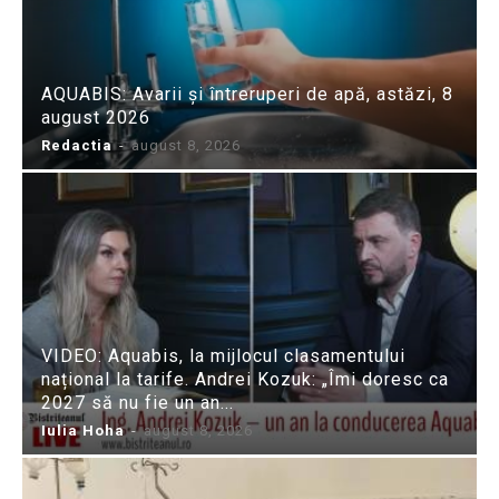
AQUABIS: Avarii și întreruperi de apă, astăzi, 8
august 2026
Redactia
-
august 8, 2026
VIDEO: Aquabis, la mijlocul clasamentului
național la tarife. Andrei Kozuk: „Îmi doresc ca
2027 să nu fie un an...
Iulia Hoha
-
august 8, 2026