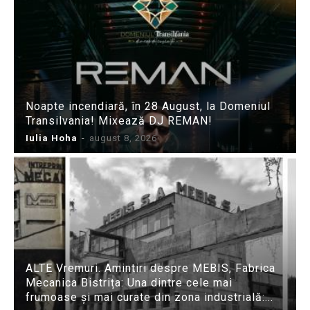
Noapte incendiară, în 28 August, la Domeniul
Transilvania! Mixează DJ REMAN!
Iulia Hoha
-
august 8, 2026
ALTE Vremuri. Amintiri despre MEBIS, Fabrica
Mecanica Bistrița: Una dintre cele mai
frumoase și mai curate din zona industrială:...