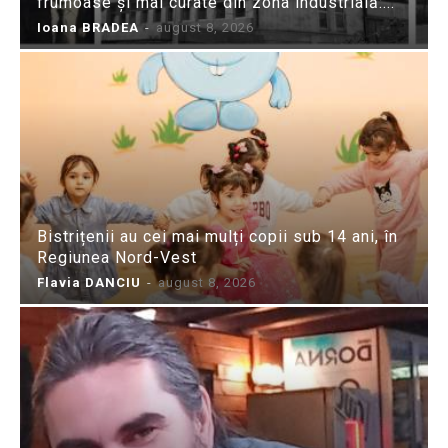
frumoase și mai curate din zona industrială:...
Ioana BRADEA
-
august 8, 2026
Bistrițenii au cei mai mulți copii sub 14 ani, în
Regiunea Nord-Vest
Flavia DANCIU
-
august 8, 2026