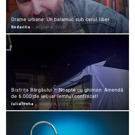
Drame urbane: Un balamuc sub cerul liber
Redactia
-
august 8, 2026
Bistrița Bârgăului – Noapte cu ghinion: Amendă
de 6.000 de lei, iar lemnul confiscat!
Iulia Hoha
-
august 8, 2026