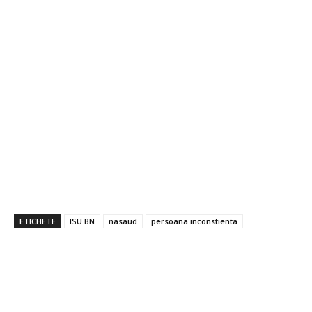
ETICHETE
ISU BN
nasaud
persoana inconstienta