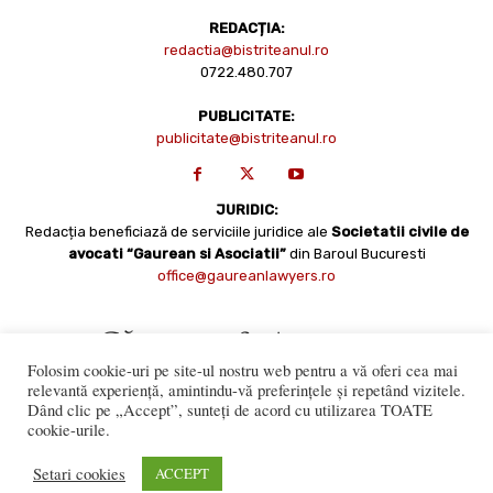
REDACȚIA:
redactia@bistriteanul.ro
0722.480.707
PUBLICITATE:
publicitate@bistriteanul.ro
JURIDIC:
Redacția beneficiază de serviciile juridice ale
Societatii civile de
avocati “Gaurean si Asociatii”
din Baroul Bucuresti
office@gaureanlawyers.ro
Folosim cookie-uri pe site-ul nostru web pentru a vă oferi cea mai
relevantă experiență, amintindu-vă preferințele și repetând vizitele.
Dând clic pe „Accept”, sunteți de acord cu utilizarea TOATE
cookie-urile.
Reproducerea totală sau parțială a materialelor este permisă
numai cu acordul expres al Bistriteanul.Ro. © Copyright 2008 -
Setari cookies
ACCEPT
2021 Bistrițeanul.ro