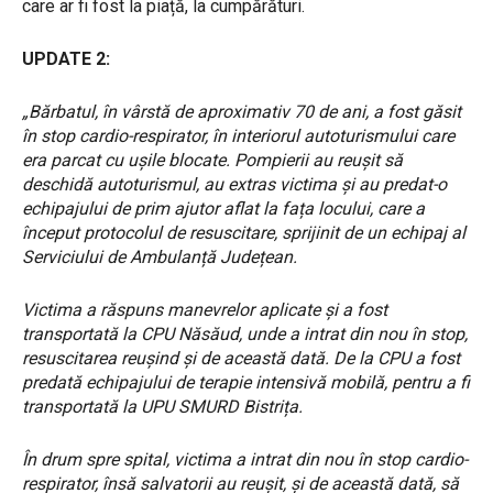
care ar fi fost la piață, la cumpărături.
UPDATE 2:
„Bărbatul, în vârstă de aproximativ 70 de ani, a fost găsit
în stop cardio-respirator, în interiorul autoturismului care
era parcat cu ușile blocate. Pompierii au reușit să
deschidă autoturismul, au extras victima și au predat-o
echipajului de prim ajutor aflat la fața locului, care a
început protocolul de resuscitare, sprijinit de un echipaj al
Serviciului de Ambulanță Județean.
Victima a răspuns manevrelor aplicate și a fost
transportată la CPU Năsăud, unde a intrat din nou în stop,
resuscitarea reușind și de această dată. De la CPU a fost
predată echipajului de terapie intensivă mobilă, pentru a fi
transportată la UPU SMURD Bistrița.
În drum spre spital, victima a intrat din nou în stop cardio-
respirator, însă salvatorii au reușit, și de această dată, să