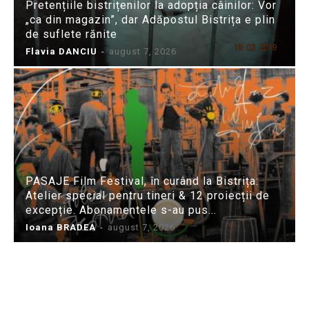
Pretențiile bistrițenilor la adopția câinilor: Vor
„ca din magazin”, dar Adăpostul Bistrița e plin
de suflete rănite
Flavia DANCIU
-
august 7, 2026
PASAJE Film Festival, în curând la Bistrița:
Atelier special pentru tineri & 12 proiecții de
excepție. Abonamentele s-au pus...
Ioana BRADEA
-
august 7, 2026