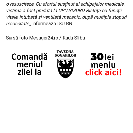
o resusciteze. Cu efortul susținut al echipajelor medicale,
victima a fost predată la UPU SMURD Bistrița cu funcții
vitale, intubată și ventilată mecanic, după multiple stopuri
resuscitate
„, informează ISU BN.
Sursă foto Mesager24.ro / Radu Sîrbu