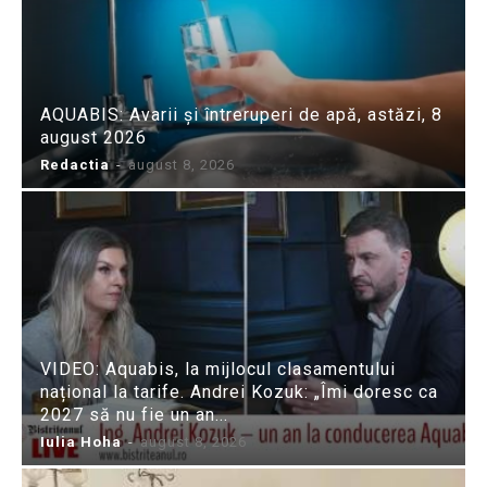
AQUABIS: Avarii și întreruperi de apă, astăzi, 8
august 2026
Redactia
-
august 8, 2026
VIDEO: Aquabis, la mijlocul clasamentului
național la tarife. Andrei Kozuk: „Îmi doresc ca
2027 să nu fie un an...
Iulia Hoha
-
august 8, 2026