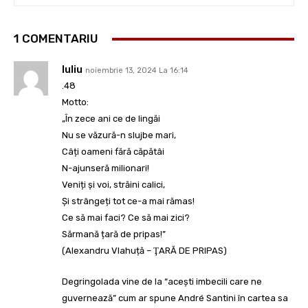
1 COMENTARIU
Iuliu
noiembrie 13, 2024 La 16:14
.48
Motto:
„În zece ani ce de lingăi
Nu se văzură-n slujbe mari,
Câți oameni fără căpătâi
N-ajunseră milionari!
Veniți și voi, străini calici,
Și strângeți tot ce-a mai rămas!
Ce să mai faci? Ce să mai zici?
Sărmană țară de pripas!”
(Alexandru Vlahuță – ŢARĂ DE PRIPAS)
Degringolada vine de la “aceşti imbecili care ne
guvernează” cum ar spune André Santini în cartea sa