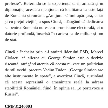
profesie”. Referindu-se la experiența sa în armată și în
diplomație, acesta a menționat că loialitatea sa este față
de România și români. „Am jurat să îmi apăr țara, chiar
și cu prețul vieții”, a spus Ciucă, adăugând că dedicarea
sa pentru România nu este o promisiune electorală, ci o
datorie profundă, înscrisă în cariera sa de militar și om
de stat.
Ciucă a încheiat prin a-i aminti liderului PSD, Marcel
Ciolacu, că alierea cu George Simion este o decizie
riscantă, atrăgând atenția că acesta nu este un politician
de stil vechi, precum Vadim Tudor. „George Simion are
alte instrumente în spate”, a avertizat Ciucă, susținând
că acesta reprezintă o amenințare reală la adresa
stabilității României, fiind, în opinia sa, „o portavoce a
Rusiei”.
CMF31240003