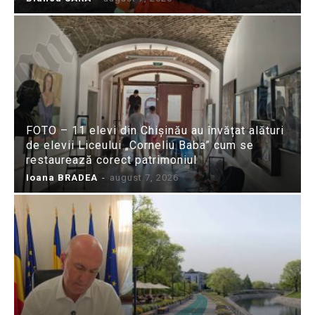
FOTO – 11 elevi din Chișinău au învățat alături
de elevii Liceului „Corneliu Baba” cum se
restaurează corect patrimoniul
Ioana BRADEA
-
august 7, 2026