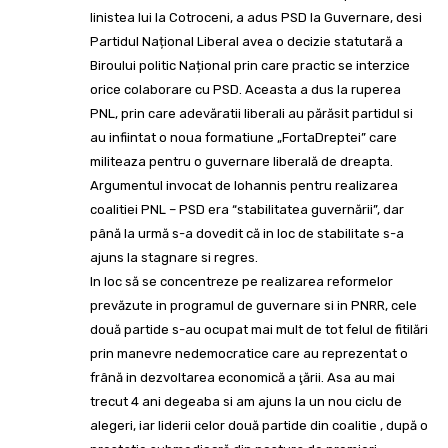
linistea lui la Cotroceni, a adus PSD la Guvernare, desi
Partidul Național Liberal avea o decizie statutară a
Biroului politic Național prin care practic se interzice
orice colaborare cu PSD. Aceasta a dus la ruperea
PNL, prin care adevăratii liberali au părăsit partidul si
au infiintat o noua formatiune „FortaDreptei” care
militeaza pentru o guvernare liberală de dreapta.
Argumentul invocat de Iohannis pentru realizarea
coalitiei PNL – PSD era “stabilitatea guvernării”, dar
până la urmă s-a dovedit că in loc de stabilitate s-a
ajuns la stagnare si regres.
In loc să se concentreze pe realizarea reformelor
prevăzute in programul de guvernare si in PNRR, cele
două partide s-au ocupat mai mult de tot felul de fitilări
prin manevre nedemocratice care au reprezentat o
frână in dezvoltarea economică a ţării. Asa au mai
trecut 4 ani degeaba si am ajuns la un nou ciclu de
alegeri, iar liderii celor două partide din coalitie , după o