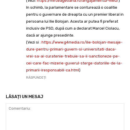
(Vezi:
https://mirceageoana.ro/angajamentul-meu/
)
In schimb, la parlamentare se conturează o coalitie
pentru o guvernare de dreapta cu un premier liberal in
persoana lui Ilie Bolojan. Acesta ar putea fi preferat
inclusiv de PSD, după cum a declarat Marcel Ciolacu,
dacă ar ajunge presedinte.
(Vezi si :
https://www.g4media.ro/ilie-bolojan-mesaje-
dure-pentru-primari-guvern-si-universitati-daca-
vrei-sa-ai-curatenie-trebuie-sa-ii-sanctioneze-pe-
cei-care-fac-mizerie-guverul-sterge-datoriile-de-la-
primarii-iresponsabili-ca.html
)
RĂSPUNDEȚI
LĂSAȚI UN MESAJ