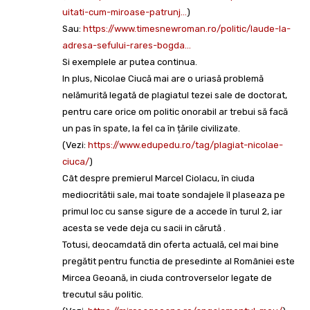
uitati-cum-miroase-patrunj…
)
Sau:
https://www.timesnewroman.ro/politic/laude-la-
adresa-sefului-rares-bogda…
Si exemplele ar putea continua.
In plus, Nicolae Ciucă mai are o uriasă problemă
nelămurită legată de plagiatul tezei sale de doctorat,
pentru care orice om politic onorabil ar trebui să facă
un pas în spate, la fel ca în țările civilizate.
(Vezi:
https://www.edupedu.ro/tag/plagiat-nicolae-
ciuca/
)
Cât despre premierul Marcel Ciolacu, în ciuda
mediocritătii sale, mai toate sondajele îl plaseaza pe
primul loc cu sanse sigure de a accede în turul 2, iar
acesta se vede deja cu sacii in cărută .
Totusi, deocamdată din oferta actuală, cel mai bine
pregătit pentru functia de presedinte al României este
Mircea Geoană, in ciuda controverselor legate de
trecutul său politic.