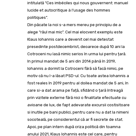
intitulată “Ces imbéciles qui nous gouvernent: manuel
lucide et autocritique à l’usage des hommes
politiques”.
Din păcate la noi s-a mers mereu pe principiu de a
alege “răul mai mic”. Cel mai elocvent exemplu este
Klaus Iohannis care a devenit cel mai detestat
presedinte postdecembrist, deoarece după 10 ani la
Cotroceni nu lasă nimic serios în urma lui pentru țară.
In primul mandat de 5 ani din 2014 până în 2019,
Iohannis a dormit la Cotroceni fără să facă nimic, pe
motiv că nu l-a lăsat PSD-ul. Cu toate astea Iohannis a
fost reales în 2019 pentru al doilea mandat de 5 ani, în
care si-a dat arama pe față, sfidând o țară întreagă
prin vizitele externe fără nici o finalitate efectuate cu
avioane de lux, de fapt adevarate excursii costisitoare
si inutile pe bani publici, pentru care nu a dat la nimeni
socoteală, pe considerentul că ar fi secrete de stat.
Apoi, pe plan intern după criza politică din toamna
anului 2021, Klaus Iohannis este cel care, pentru