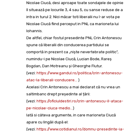
Nicolae Ciucă, desi aproape toate sondajele de opinie
îl situează pe locurile 3, 4 sau 5, cu sanse reduse de a
intra in turul 2. Nici măcar toti liberalii nu l-ar vota pe
Nicolae Ciucă fiind perceput in PNL ca marioneta lui
Iohannis.
De altfel, chiar fostul presedinte PNL Crin Antonescu
spune că liberalii din conducerea partidului se
comportă in prezent ca „niște nevertebrate politic”,
numindu-i pe Nicolae Ciucă, Lucian Bode, Rareș
Bogdan, Dan Motreanu și Gheorghe Flutur.
(vezi:
https://www.gandul.ro/politica/crin-antonescu-
atac-la-liberali-conducere…
)
Acelasi Crin Antonescu a mai declarat că nu vrea un
saltimbanc drept președinte al țării:
(vezi:
https://oficiuldestiri.ro/crin-antonescu-il-ataca-
pe-nicolae-ciuca-medio…
)
Iată si câteva argumente, in care marioneta Ciucă
apare cu lingăii după el:
(vezi:
https://www.cotidianul.ro/domnu-presedinte-ia-