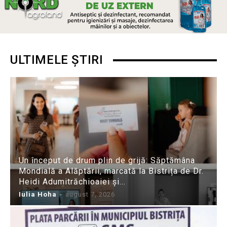
ULTIMELE ȘTIRI
Un început de drum plin de grijă: Săptămâna
Mondială a Alăptării, marcată la Bistrița de Dr.
Heidi Adumitrăchioaiei și...
Iulia Hoha
-
august 7, 2026