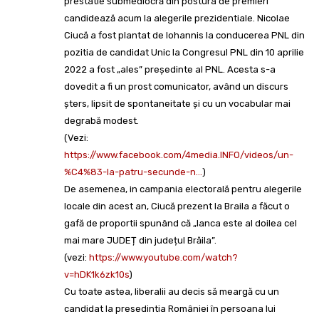
prestatie submediocră din postura de premieri
candidează acum la alegerile prezidentiale. Nicolae
Ciucă a fost plantat de Iohannis la conducerea PNL din
pozitia de candidat Unic la Congresul PNL din 10 aprilie
2022 a fost „ales” președinte al PNL. Acesta s-a
dovedit a fi un prost comunicator, având un discurs
șters, lipsit de spontaneitate și cu un vocabular mai
degrabă modest.
(Vezi:
https://www.facebook.com/4media.INFO/videos/un-
%C4%83-la-patru-secunde-n…
)
De asemenea, in campania electorală pentru alegerile
locale din acest an, Ciucă prezent la Braila a făcut o
gafă de proportii spunând că „Ianca este al doilea cel
mai mare JUDEȚ din județul Brăila”.
(vezi:
https://www.youtube.com/watch?
v=hDK1k6zk10s
)
Cu toate astea, liberalii au decis să meargă cu un
candidat la presedintia României în persoana lui