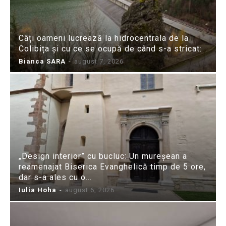
Câți oameni lucrează la hidrocentrala de la
Colibița și cu ce se ocupă de când s-a stricat:
Bianca SARA
-
august 7, 2026
„Design interior” cu bucluc: Un mureșean a
reamenajat Biserica Evanghelică timp de 5 ore,
dar s-a ales cu o...
Iulia Hoha
-
august 6, 2026