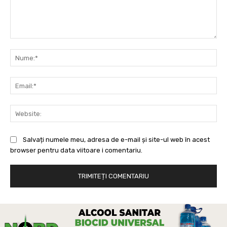
Comentariu:
Nu
Ema
Web
Salvați numele meu, adresa de e-mail și site-ul web în acest
browser pentru data viitoare i comentariu.