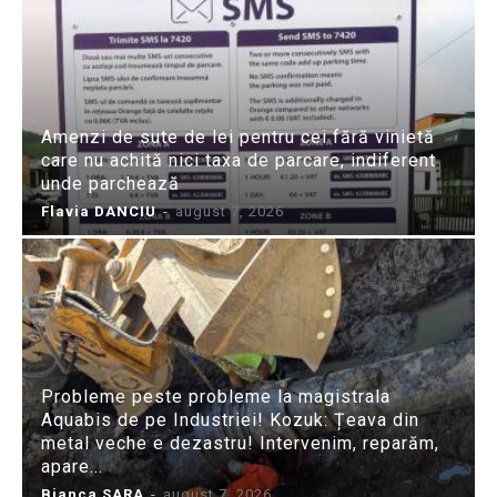
Amenzi de sute de lei pentru cei fără vinietă
care nu achită nici taxa de parcare, indiferent
unde parchează
Flavia DANCIU
-
august 7, 2026
Probleme peste probleme la magistrala
Aquabis de pe Industriei! Kozuk: Țeava din
metal veche e dezastru! Intervenim, reparăm,
apare...
Bianca SARA
-
august 7, 2026