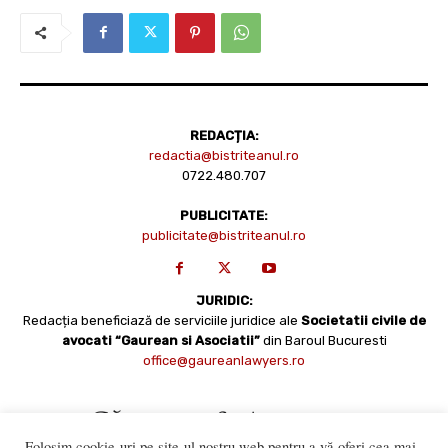
REDACȚIA:
redactia@bistriteanul.ro
0722.480.707
PUBLICITATE:
publicitate@bistriteanul.ro
JURIDIC:
Redacția beneficiază de serviciile juridice ale
Societatii civile de
avocati “Gaurean si Asociatii”
din Baroul Bucuresti
office@gaureanlawyers.ro
Folosim cookie-uri pe site-ul nostru web pentru a vă oferi cea mai