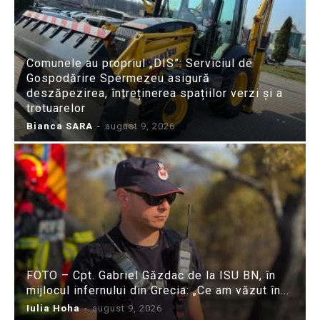
Comunele au propriul „DIS”: Serviciul de
Gospodărire Spermezeu asigură
deszăpezirea, întreținerea spațiilor verzi și a
trotuarelor
Bianca SARA
-
august 9, 2026
FOTO – Cpt. Gabriel Găzdac de la ISU BN, în
mijlocul infernului din Grecia: „Ce am văzut în...
Iulia Hoha
-
august 9, 2026