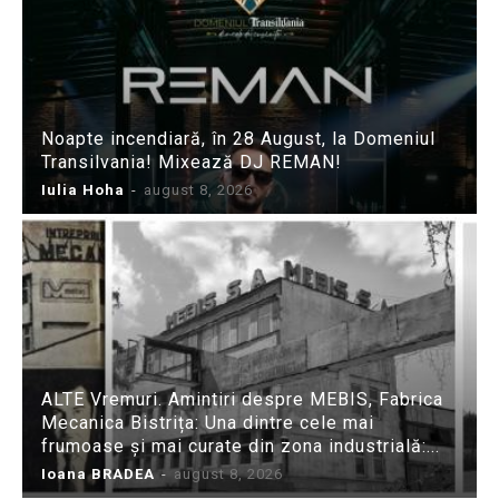
Noapte incendiară, în 28 August, la Domeniul
Transilvania! Mixează DJ REMAN!
Iulia Hoha
-
august 8, 2026
ALTE Vremuri. Amintiri despre MEBIS, Fabrica
Mecanica Bistrița: Una dintre cele mai
frumoase și mai curate din zona industrială:...
Ioana BRADEA
-
august 8, 2026