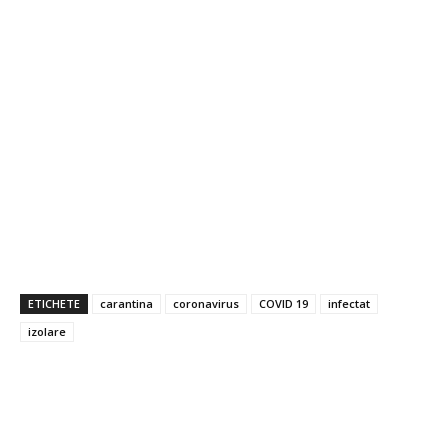
ETICHETE
carantina
coronavirus
COVID 19
infectat
izolare