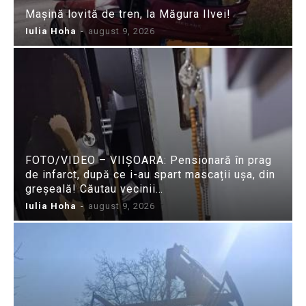
Mașină lovită de tren, la Măgura Ilvei!
Iulia Hoha
-
august 9, 2026
FOTO/VIDEO – VIIȘOARA: Pensionară în prag
de infarct, după ce i-au spart mascații ușa, din
greșeală! Căutau vecinii…
Iulia Hoha
-
august 9, 2026