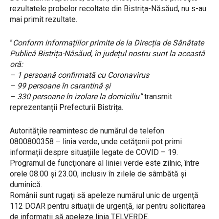
rezultatele probelor recoltate din Bistrița-Năsăud, nu s-au
mai primit rezultate.
”
Conform informațiilor primite de la Direcția de Sănătate
Publică Bistrița-Năsăud, în județul nostru sunt la această
oră:
– 1 persoană confirmată cu Coronavirus
– 99 persoane în carantină și
– 330 persoane în izolare la domiciliu”
transmit
reprezentanții Prefecturii Bistrița.
Autoritățile reamintesc de numărul de telefon
0800800358 – linia verde, unde cetăţenii pot primi
informaţii despre situaţiile legate de COVID – 19.
Programul de funcţionare al liniei verde este zilnic, între
orele 08.00 şi 23.00, inclusiv în zilele de sâmbătă şi
duminică.
Românii sunt rugaţi să apeleze numărul unic de urgenţă
112 DOAR pentru situaţii de urgenţă, iar pentru solicitarea
de informaţii să apeleze linia TELVERDE.