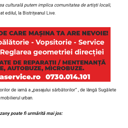
ea culturală putem implica comunitatea de artiști locali,
t edilul, la Bistrițeanul Live.
ilor de iarnă a „pasajului sărbătorilor” , de lângă Sugălete
 mobilierul urban.
zany poate fi urmărită mai jos: