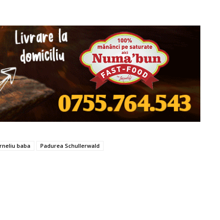
orneliu baba
Padurea Schullerwald