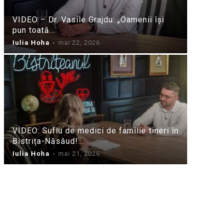
VIDEO – Dr. Vasile Grajdu: „Oamenii își
pun toată...
Iulia Hoha
-
mai 22, 2026
VIDEO: Suflu de medici de familie tineri în
Bistrița-Năsăud!...
Iulia Hoha
-
mai 21, 2026