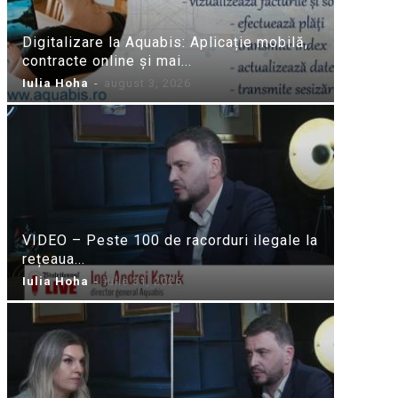
Digitalizare la Aquabis: Aplicație mobilă,
contracte online și mai...
Iulia Hoha
-
august 3, 2026
VIDEO – Peste 100 de racorduri ilegale la
rețeaua...
Iulia Hoha
-
iulie 31, 2026