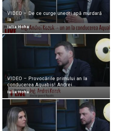
VIDEO – De ce curge uneori apă murdară
la...
Iulia Hoha
-
iulie 24, 2026
VIDEO – Provocările primului an la
conducerea Aquabis! Andrei...
Iulia Hoha
-
iulie 21, 2026