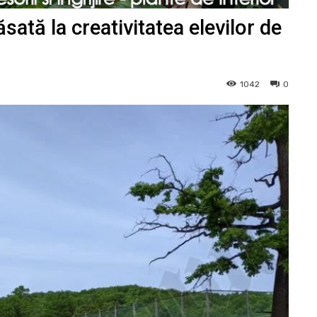
ată la creativitatea elevilor de
1042
0