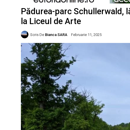
Pădurea-parc Schullerwald, lăs
la Liceul de Arte
Scris De
Bianca SARA
Februarie 11, 2025