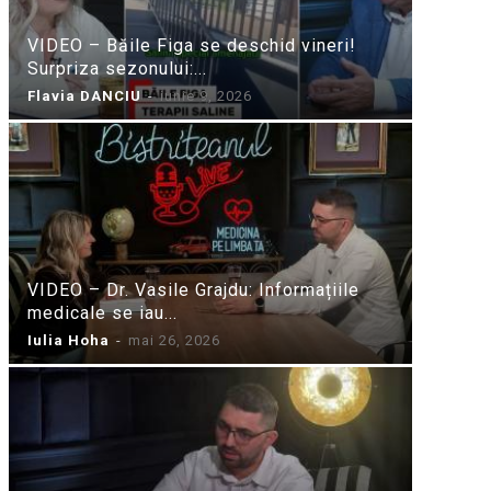
VIDEO – Băile Figa se deschid vineri!
Surpriza sezonului:...
Flavia DANCIU
-
iunie 9, 2026
VIDEO – Dr. Vasile Grajdu: Informațiile
medicale se iau...
Iulia Hoha
-
mai 26, 2026