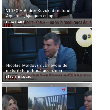
VIDEO – Andrei Kozuk, directorul
Aquabis: „Ajungem cu apa...
Iulia Hoha
-
iulie 21, 2026
Nicolae Moldovan: „E nevoie de
maturitate politică acum, mai...
Flavia DANCIU
-
iunie 10, 2026