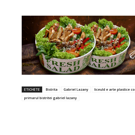
ETICHETE
Bistrita
Gabriel Lazany
liceuld e arte plastice c
primarul bistritei gabriel lazany