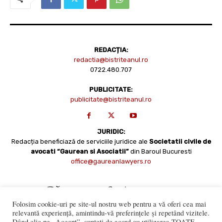
REDACȚIA:
redactia@bistriteanul.ro
0722.480.707
PUBLICITATE:
publicitate@bistriteanul.ro
JURIDIC:
Redacția beneficiază de serviciile juridice ale
Societatii civile de
avocati “Gaurean si Asociatii”
din Baroul Bucuresti
office@gaureanlawyers.ro
Folosim cookie-uri pe site-ul nostru web pentru a vă oferi cea mai
relevantă experiență, amintindu-vă preferințele și repetând vizitele.
Dând clic pe „Accept”, sunteți de acord cu utilizarea TOATE