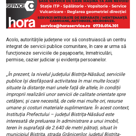
Acolo, autoritățile județene vor să construiască un centru
integrat de servicii publice comunitare, în care ar urma să
funcționeze serviciile de pașapoarte, înmatriculări,
permise, cazier judiciar și evidența persoanelor.
„În prezent, la nivelul județului Bistrița-Năsăud, serviciile
publice își desfășoară activitatea în mai multe locații
situate la distanțe mari unele față de altele, în condiții
improprii realizării unor servicii de calitate orientate spre
cetățeni, și care necesită, de cele mai multe ori, resurse
umane și costuri materiale suplimentare. În acest context,
Instituția Prefectului – județul Bistrița-Năsăud este
interesată de preluarea în administrare a unui imobil,
teren în suprafață de 2.640 de metri pătrați, situat în
municipiul Bistrița, strada Grănicerilor, județul Bistrița-