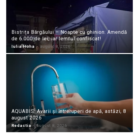
Bistrița Bârgăului – Noapte cu ghinion: Amendă
de 6.000 de lei, iar lemnul confiscat!
Iulia Hoha
-
august 8, 2026
AQUABIS: Avarii și întreruperi de apă, astăzi, 8
august 2026
Redactia
-
august 8, 2026