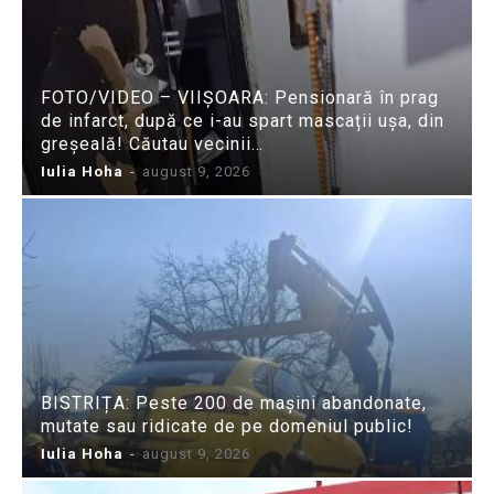
FOTO/VIDEO – VIIȘOARA: Pensionară în prag
de infarct, după ce i-au spart mascații ușa, din
greșeală! Căutau vecinii…
Iulia Hoha
-
august 9, 2026
BISTRIȚA: Peste 200 de mașini abandonate,
mutate sau ridicate de pe domeniul public!
Iulia Hoha
-
august 9, 2026