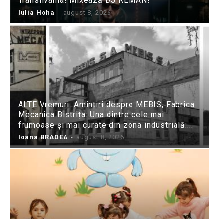
Transilvania! Mixează DJ REMAN!
Iulia Hoha
-
august 8, 2026
ALTE Vremuri. Amintiri despre MEBIS, Fabrica
Mecanica Bistrița: Una dintre cele mai
frumoase și mai curate din zona industrială:...
Ioana BRADEA
-
august 8, 2026