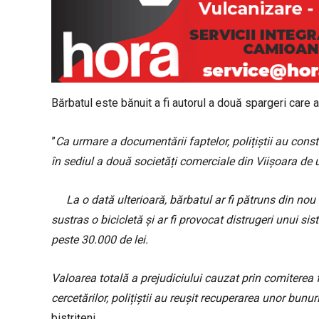
Bărbatul este bănuit a fi autorul a două spargeri care au
”
Ca urmare a documentării faptelor, polițiștii au consta
în sediul a două societăți comerciale din Viișoara de 
La o dată ulterioară, bărbatul ar fi pătruns din nou 
sustras o bicicletă și ar fi provocat distrugeri unui s
peste 30.000 de lei.
Valoarea totală a prejudiciului cauzat prin comiterea 
cercetărilor, polițiștii au reușit recuperarea unor bunur
bistrițeni.