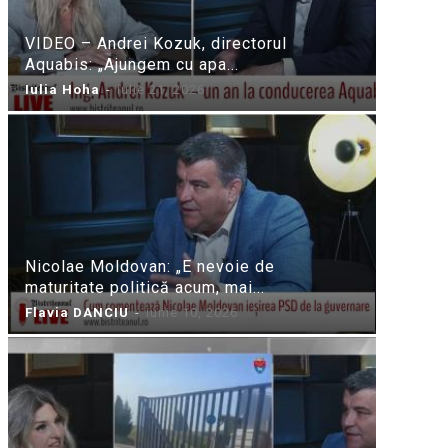
VIDEO – Andrei Kozuk, directorul
Aquabis: „Ajungem cu apa...
Iulia Hoha
-
iulie 21, 2026
Nicolae Moldovan: „E nevoie de
maturitate politică acum, mai...
Flavia DANCIU
-
iunie 10, 2026