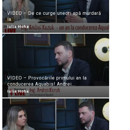
VIDEO – De ce curge uneori apă murdară
la...
Iulia Hoha
-
iulie 24, 2026
VIDEO – Provocările primului an la
conducerea Aquabis! Andrei...
Iulia Hoha
-
iulie 21, 2026