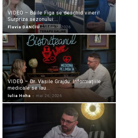
VIDEO – Băile Figa se deschid vineri!
Surpriza sezonului:...
Flavia DANCIU
-
iunie 9, 2026
VIDEO – Dr. Vasile Grajdu: Informațiile
medicale se iau...
Iulia Hoha
-
mai 26, 2026