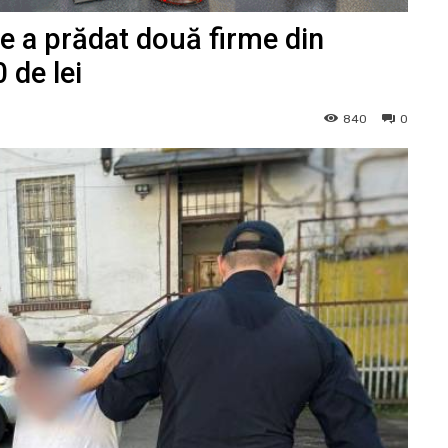
e a prădat două firme din
 de lei
840
0