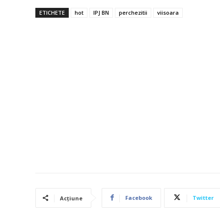
ETICHETE
hot
IPJ BN
perchezitii
viisoara
Facebook
Twitter
Acțiune