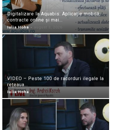
Digitalizare la Aquabis: Aplicație mobilă,
contracte online și mai...
Iulia Hoha
-
august 3, 2026
VIDEO – Peste 100 de racorduri ilegale la
rețeaua...
Iulia Hoha
-
iulie 31, 2026