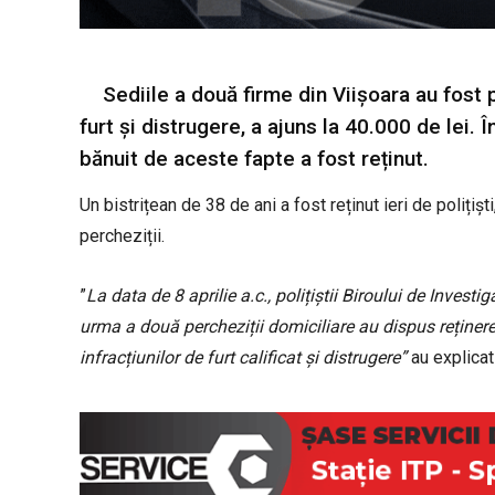
Sediile a două firme din Viișoara au fost p
furt și distrugere, a ajuns la 40.000 de lei. 
bănuit de aceste fapte a fost reținut.
Un bistrițean de 38 de ani a fost reținut ieri de polițiș
percheziții.
”
La data de 8 aprilie a.c., polițiștii Biroului de Investig
urma a două percheziții domiciliare au dispus reținer
infracțiunilor de furt calificat și distrugere”
au explicat