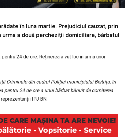
rădate în luna martie. Prejudiciul cauzat, prin
În urma a două percheziții domiciliare, bărbatul
ti, pentru 24 de ore. Reținerea a vut loc în urma unor
ații Criminale din cadrul Poliției municipiului Bistrița, în
ea pentru 24 de ore a unui bărbat bănuit de comiterea
 reprezentanții IPJ BN.