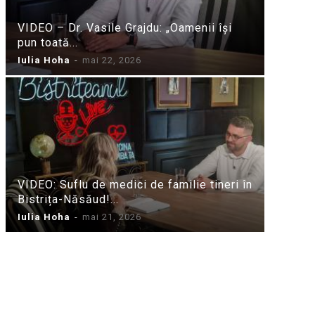
VIDEO – Dr. Vasile Grajdu: „Oamenii își
pun toată...
Iulia Hoha
-
mai 22, 2026
VIDEO: Suflu de medici de familie tineri în
Bistrița-Năsăud!...
Iulia Hoha
-
mai 21, 2026