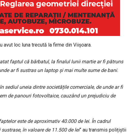
 avut loc luna trecută la firme din Viișoara.
tat faptul că bărbatul, la finalul lunii martie ar fi pătruns
unde ar fi sustras un laptop și mai multe sume de bani.
în sediul uneia dintre societățile comerciale, de unde ar fi
istem de panouri fotovoltaice, cauzând un prejudiciu de
faptelor este de aproximativ 40.000 de lei. În cadrul
i sustrase, în valoare de 11.500 de lei
” au transmis polițiștii