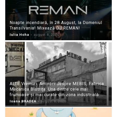
Noapte incendiară, în 28 August, la Domeniul
Transilvania! Mixează DJ REMAN!
Iulia Hoha
-
august 8, 2026
ALTE Vremuri. Amintiri despre MEBIS, Fabrica
Mecanica Bistrița: Una dintre cele mai
frumoase și mai curate din zona industrială:...
Ioana BRADEA
-
august 8, 2026