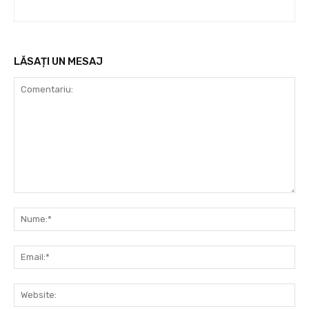
LĂSAȚI UN MESAJ
Comentariu:
Nu
Ema
Web