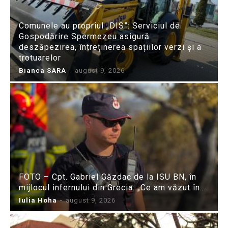
Comunele au propriul „DIS”: Serviciul de
Gospodărire Spermezeu asigură
deszăpezirea, întreținerea spațiilor verzi și a
trotuarelor
Bianca SARA
-
august 9, 2026
FOTO – Cpt. Gabriel Găzdac de la ISU BN, în
mijlocul infernului din Grecia: „Ce am văzut în...
Iulia Hoha
-
august 9, 2026