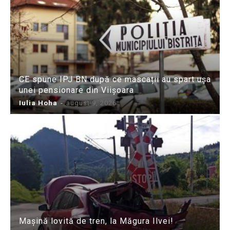
CE spune IPJ BN după ce mascații au spart ușa
unei pensionare din Viișoara
Iulia Hoha
-
august 9, 2026
Mașină lovită de tren, la Măgura Ilvei!