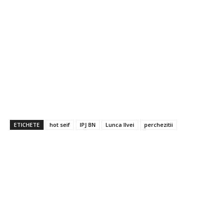
ETICHETE
hot seif
IPJ BN
Lunca Ilvei
perchezitii