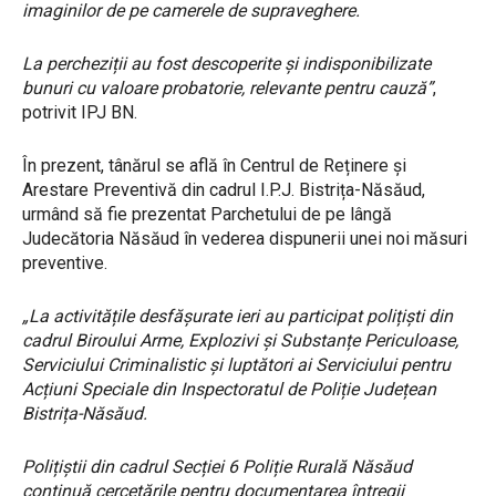
imaginilor de pe camerele de supraveghere.
La percheziții au fost descoperite și indisponibilizate
bunuri cu valoare probatorie, relevante pentru cauză”
,
potrivit IPJ BN.
În prezent, tânărul se află în Centrul de Reținere și
Arestare Preventivă din cadrul I.P.J. Bistrița-Năsăud,
urmând să fie prezentat Parchetului de pe lângă
Judecătoria Năsăud în vederea dispunerii unei noi măsuri
preventive.
„La activitățile desfășurate ieri au participat polițiști din
cadrul Biroului Arme, Explozivi și Substanțe Periculoase,
Serviciului Criminalistic și luptători ai Serviciului pentru
Acțiuni Speciale din Inspectoratul de Poliție Județean
Bistrița-Năsăud.
Polițiștii din cadrul Secției 6 Poliție Rurală Năsăud
continuă cercetările pentru documentarea întregii