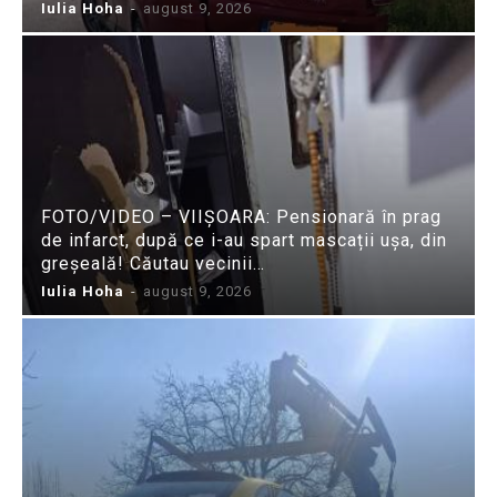
Iulia Hoha
-
august 9, 2026
FOTO/VIDEO – VIIȘOARA: Pensionară în prag
de infarct, după ce i-au spart mascații ușa, din
greșeală! Căutau vecinii…
Iulia Hoha
-
august 9, 2026