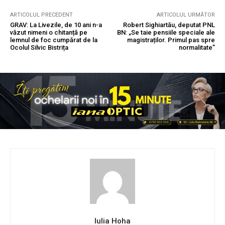
ARTICOLUL PRECEDENT
ARTICOLUL URMĂTOR
GRAV: La Livezile, de 10 ani n-a
Robert Sighiartău, deputat PNL
văzut nimeni o chitanță pe
BN: „Se taie pensiile speciale ale
lemnul de foc cumpărat de la
magistraților. Primul pas spre
Ocolul Silvic Bistrița
normalitate”
Iulia Hoha