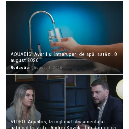
AQUABIS: Avarii și întreruperi de apă, astăzi, 8
august 2026
Redactia
-
august 8, 2026
VIDEO: Aquabis, la mijlocul clasamentului
național la tarife. Andrei Kozuk: „Îmi doresc ca