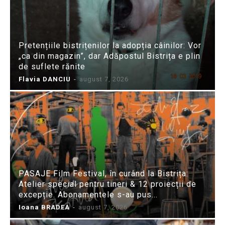
Pretențiile bistrițenilor la adopția câinilor: Vor
„ca din magazin”, dar Adăpostul Bistrița e plin
de suflete rănite
Flavia DANCIU
-
august 7, 2026
PASAJE Film Festival, în curând la Bistrița:
Atelier special pentru tineri & 12 proiecții de
excepție. Abonamentele s-au pus...
Ioana BRADEA
-
august 7, 2026