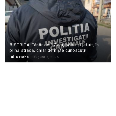
BISTRIȚA: Tânăr de 17 ani, bătut și jefuit, în
plină stradă, chiar de niște cunoscuți!
Iulia Hoha
-
august 7, 2026