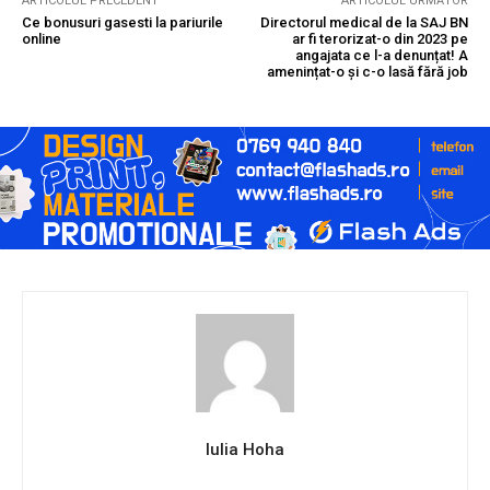
ARTICOLUL PRECEDENT
ARTICOLUL URMĂTOR
Ce bonusuri gasesti la pariurile
Directorul medical de la SAJ BN
online
ar fi terorizat-o din 2023 pe
angajata ce l-a denunțat! A
amenințat-o și c-o lasă fără job
Iulia Hoha