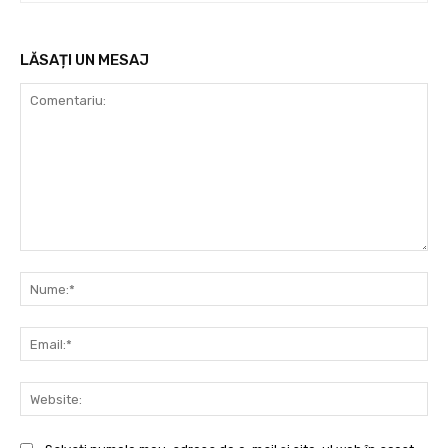
LĂSAȚI UN MESAJ
Comentariu:
Nu
Ema
Web