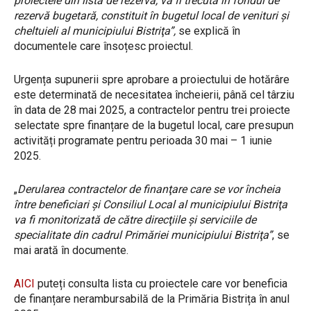
proiectele din lista de rezervă, va fi trecută în fondul de
rezervă bugetară, constituit în bugetul local de venituri şi
cheltuieli al municipiului Bistriţa”,
se explică în
documentele care însoțesc proiectul.
Urgența supunerii spre aprobare a proiectului de hotărâre
este determinată de necesitatea încheierii, până cel târziu
în data de 28 mai 2025, a contractelor pentru trei proiecte
selectate spre finanțare de la bugetul local, care presupun
activități programate pentru perioada 30 mai – 1 iunie
2025.
„
Derularea contractelor de finanţare care se vor încheia
între beneficiari şi Consiliul Local al municipiului Bistriţa
va fi monitorizată de către direcţiile şi serviciile de
specialitate din cadrul Primăriei municipiului Bistriţa”
, se
mai arată în documente.
AICI
puteți consulta lista cu proiectele care vor beneficia
de finanțare nerambursabilă de la Primăria Bistrița în anul