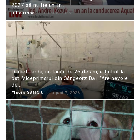
2027 să nu fie un an...
Iulia Hoha
-
august 8, 2026
Daniel Jarda, un tânăr de 26 de ani, e țintuit la
pat. Viceprimarul din Sângeorz Băi: ”Are nevoie
de...
Flavia DANCIU
-
august 7, 2026