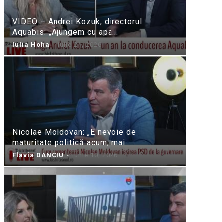
VIDEO – Andrei Kozuk, directorul
Aquabis: „Ajungem cu apa...
Iulia Hoha
-
iulie 21, 2026
Nicolae Moldovan: „E nevoie de
maturitate politică acum, mai...
Flavia DANCIU
-
iunie 10, 2026