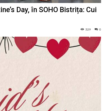
ine’s Day, în SOHO Bistrița: Cui
329
0