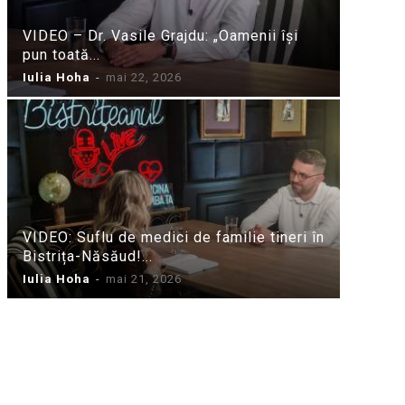
VIDEO – Dr. Vasile Grajdu: „Oamenii își
pun toată...
Iulia Hoha
-
mai 22, 2026
VIDEO: Suflu de medici de familie tineri în
Bistrița-Năsăud!...
Iulia Hoha
-
mai 21, 2026