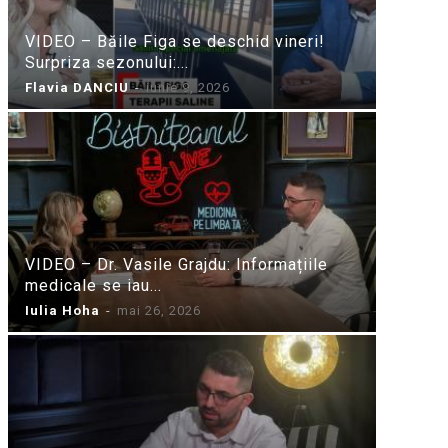
VIDEO – Băile Figa se deschid vineri!
Surpriza sezonului:...
Flavia DANCIU
-
iunie 9, 2026
VIDEO – Dr. Vasile Grajdu: Informațiile
medicale se iau...
Iulia Hoha
-
mai 26, 2026