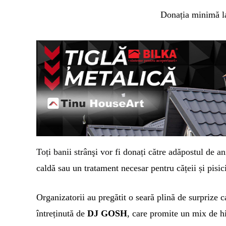
Donația minimă la 
T
oți banii strânşi vor fi donați
către
adăpostul de an
caldă sau un tratament necesar pentru cățeii și pisic
Organizatorii au pregătit o seară plină de surprize 
întreținută de
DJ GOSH
, care promite un mix de hi