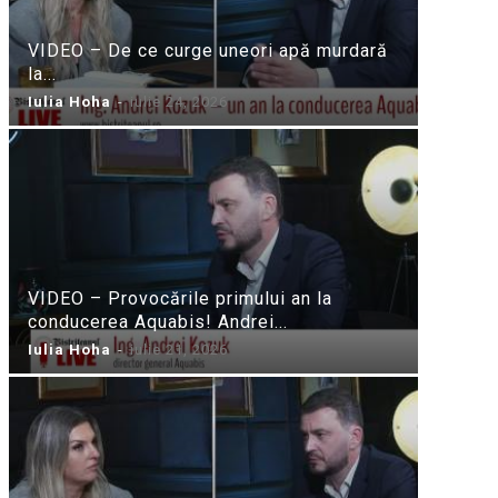
VIDEO – De ce curge uneori apă murdară
la...
Iulia Hoha
-
iulie 24, 2026
VIDEO – Provocările primului an la
conducerea Aquabis! Andrei...
Iulia Hoha
-
iulie 21, 2026