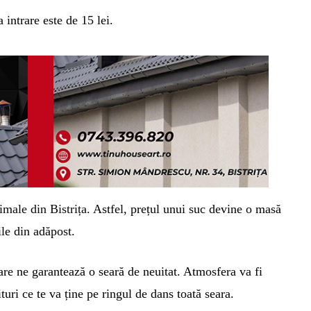
intrare este de 15 lei.
imale din Bistrița.
Astfel, prețul unui suc devine o masă
ile din adăpost.
care
ne
garante
ază o seară
de neuitat.
A
tmosfera va fi
turi ce te va ține pe ringul de dans toată
seara
.