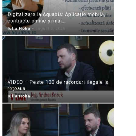
Digitalizare la Aquabis: Aplicație mobilă,
contracte online și mai...
Iulia Hoha
-
august 3, 2026
VIDEO – Peste 100 de racorduri ilegale la
rețeaua...
Iulia Hoha
-
iulie 31, 2026