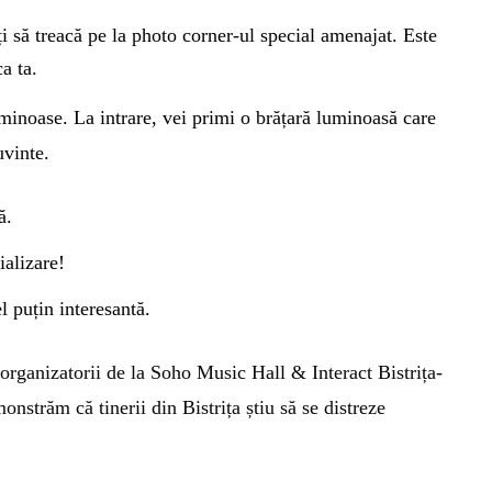
i s
ă
tre
a
c
ă
pe la photo corner-ul special amenajat. Este
a ta.
uminoase. La intrare, vei primi o brățară luminoasă care
uvinte.
ă.
ializare!
el puțin
interesantă.
t organizatorii de la Soho Music Hall &
Interact Bistrița-
nstrăm că tinerii din Bistrița știu să se distreze