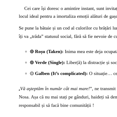
Cei care își doresc o amintire
instant,
sunt invitaț
locul ideal pentru a imortaliza emoții alături de gașc
Se pune la bătaie și un c
od
a
l culorilor
cu b
rățări l
îți va „trăda” statusul social, fără să fie nevoie de c
Roșu (Taken):
Inima mea este deja ocupat
🔴
Verde (Single):
Liber(ă) la distracție și soc
🟢
Galben (It’s complicated):
O
situație…
c
🟡
Vă aşteptăm în număr cât mai mare!
”, ne transmi
„
Nosa. Așa că nu mai stați pe gânduri, haideți să demo
responsabil și să facă bine comunității !