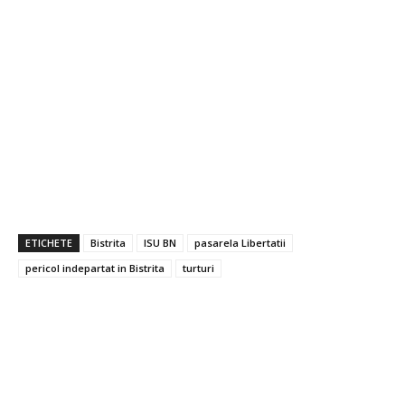
ETICHETE
Bistrita
ISU BN
pasarela Libertatii
pericol indepartat in Bistrita
turturi