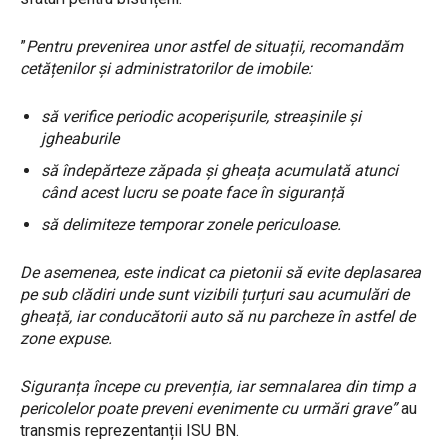
”
Pentru prevenirea unor astfel de situații, recomandăm
cetățenilor și administratorilor de imobile:
să verifice periodic acoperișurile, streașinile și
jgheaburile
să îndepărteze zăpada și gheața acumulată atunci
când acest lucru se poate face în siguranță
să delimiteze temporar zonele periculoase.
De asemenea, este indicat ca pietonii să evite deplasarea
pe sub clădiri unde sunt vizibili țurțuri sau acumulări de
gheață, iar conducătorii auto să nu parcheze în astfel de
zone expuse.
Siguranța începe cu prevenția, iar semnalarea din timp a
pericolelor poate preveni evenimente cu urmări grave”
au
transmis reprezentanții ISU BN.