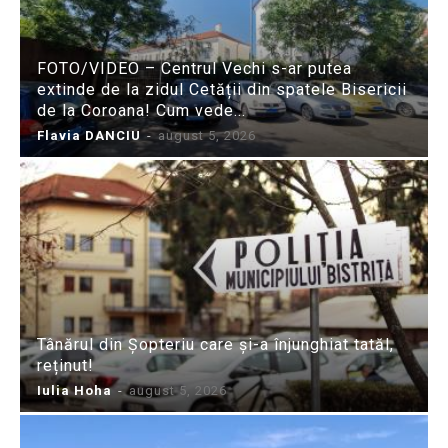
FOTO/VIDEO – Centrul Vechi s-ar putea
extinde de la zidul Cetății din spatele Bisericii
de la Coroana! Cum vede...
Flavia DANCIU
-
august 5, 2026
Tânărul din Șopteriu care și-a înjunghiat tatăl,
reținut!
Iulia Hoha
-
august 5, 2026