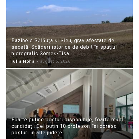
Bazinele Sălăuța și Șieu, grav afectate de
secetă: Scăderi istorice de debit în spațiul
hidrografic Someș-Tisa
Iulia Hoha
-
august 5, 2026
Foarte puține posturi disponibile, foarte mulți
candidați: Cel puțin 10 profesori își doresc
posturi în alte județe