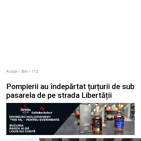
Acasă
Stiri
112
Pompierii au îndepărtat țurțurii de sub
pasarela de pe strada Libertății