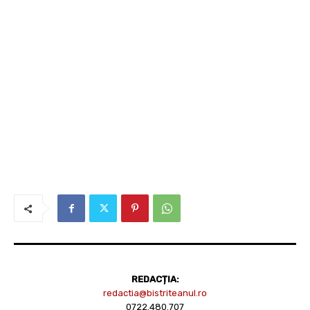
REDACȚIA:
redactia@bistriteanul.ro
0722.480.707