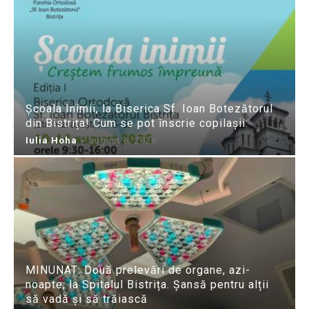
Școala Inimii, la Biserica Sf. Ioan Botezătorul
din Bistrița! Cum se pot înscrie copilașii:
Iulia Hoha
-
august 6, 2026
MINUNAT: Două prelevări de organe, azi-
noapte, la Spitalul Bistrița. Șansă pentru alții
să vadă și să trăiască