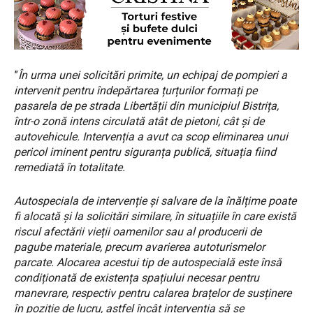
”
În urma unei solicitări primite, un echipaj de pompieri a
intervenit pentru îndepărtarea țurțurilor formați pe
pasarela de pe strada Libertății din municipiul Bistrița,
într-o zonă intens circulată atât de pietoni, cât și de
autovehicule. Intervenția a avut ca scop eliminarea unui
pericol iminent pentru siguranța publică, situația fiind
remediată în totalitate.
Autospeciala de intervenție și salvare de la înălțime poate
fi alocată și la solicitări similare, în situațiile în care există
riscul afectării vieții oamenilor sau al producerii de
pagube materiale, precum avarierea autoturismelor
parcate. Alocarea acestui tip de autospecială este însă
condiționată de existența spațiului necesar pentru
manevrare, respectiv pentru calarea brațelor de susținere
în poziție de lucru, astfel încât intervenția să se