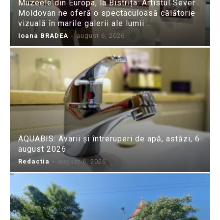
Muzeele din Europa, la Bistrița: Artistul Sever
Moldovan ne oferă o spectaculoasă călătorie
vizuală în marile galerii ale lumii:...
Ioana BRADEA
-
august 6, 2026
AQUABIS: Avarii și întreruperi de apă, astăzi, 6
august 2026
Redactia
-
august 6, 2026