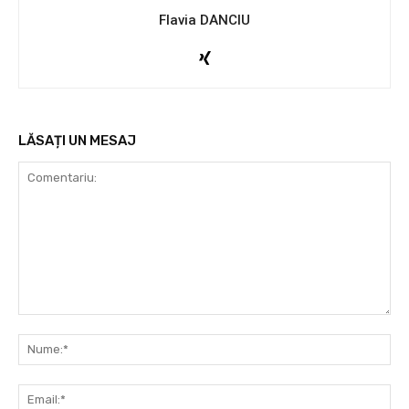
Flavia DANCIU
LĂSAȚI UN MESAJ
Comentariu:
Nu
Ema