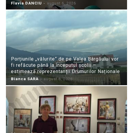
Flavia DANCIU
-
august 6, 2026
Porțiunile „vălurite” de pe Valea Bârgăului vor
fi refăcute până la începutul școlii –
estimează reprezentanții Drumurilor Naționale
Bianca SARA
-
august 6, 2026