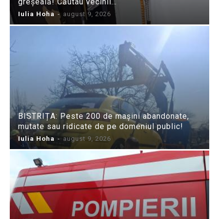
greșeală! Căutau vecinii…
Iulia Hoha
-
august 9, 2026
BISTRIȚA: Peste 200 de mașini abandonate,
mutate sau ridicate de pe domeniul public!
Iulia Hoha
-
august 9, 2026