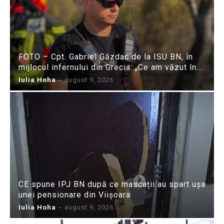
FOTO – Cpt. Gabriel Găzdac de la ISU BN, în
mijlocul infernului din Grecia: „Ce am văzut în...
Iulia Hoha
-
august 9, 2026
CE spune IPJ BN după ce mascații au spart ușa
unei pensionare din Viișoara
Iulia Hoha
-
august 9, 2026