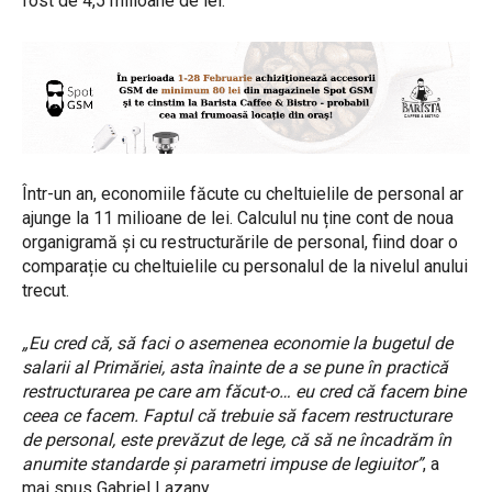
fost de 4,5 milioane de lei.
Într-un an, economiile făcute cu cheltuielile de personal ar
ajunge la 11 milioane de lei. Calculul nu ține cont de noua
organigramă și cu restructurările de personal, fiind doar o
comparație cu cheltuielile cu personalul de la nivelul anului
trecut.
„Eu cred că, să faci o asemenea economie la bugetul de
salarii al Primăriei, asta înainte de a se pune în practică
restructurarea pe care am făcut-o… eu cred că facem bine
ceea ce facem. Faptul că trebuie să facem restructurare
de personal, este prevăzut de lege, că să ne încadrăm în
anumite standarde și parametri impuse de legiuitor”
, a
mai spus Gabriel Lazany.