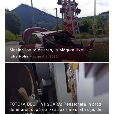
Mașină lovită de tren, la Măgura Ilvei!
Iulia Hoha
-
august 9, 2026
FOTO/VIDEO – VIIȘOARA: Pensionară în prag
de infarct, după ce i-au spart mascații ușa, din