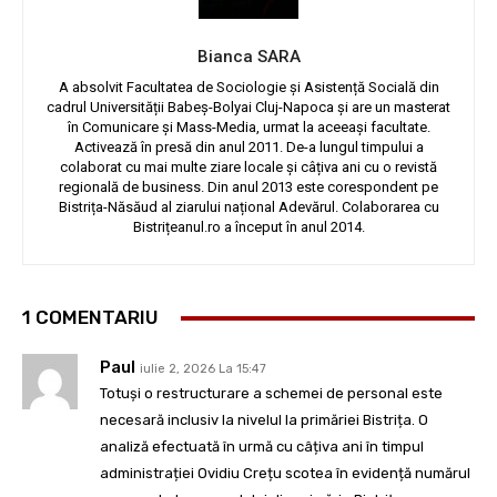
Bianca SARA
A absolvit Facultatea de Sociologie și Asistență Socială din
cadrul Universității Babeș-Bolyai Cluj-Napoca și are un masterat
în Comunicare și Mass-Media, urmat la aceeași facultate.
Activează în presă din anul 2011. De-a lungul timpului a
colaborat cu mai multe ziare locale și câțiva ani cu o revistă
regională de business. Din anul 2013 este corespondent pe
Bistrița-Năsăud al ziarului național Adevărul. Colaborarea cu
Bistrițeanul.ro a început în anul 2014.
1 COMENTARIU
Paul
iulie 2, 2026 La 15:47
Totuși o restructurare a schemei de personal este
necesară inclusiv la nivelul la primăriei Bistrița. O
analiză efectuată în urmă cu câțiva ani în timpul
administrației Ovidiu Crețu scotea în evidență numărul