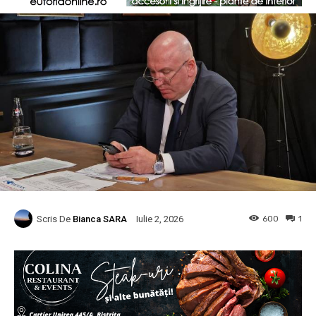
Scris De
Bianca SARA
600
1
Iulie 2, 2026