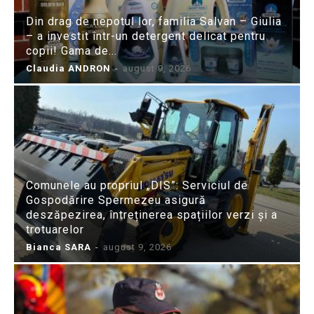
Din drag de nepotul lor, familia Salvan – Giulia
– a investit într-un detergent delicat pentru
copii! Gama de...
Claudia ANDRON
-
august 9, 2026
Comunele au propriul „DIS”: Serviciul de
Gospodărire Spermezeu asigură
deszăpezirea, întreținerea spațiilor verzi și a
trotuarelor
Bianca SARA
-
august 9, 2026