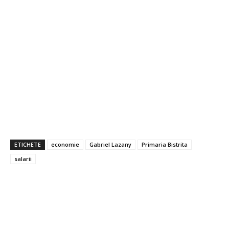
ETICHETE
economie
Gabriel Lazany
Primaria Bistrita
salarii