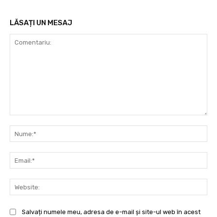
LĂSAȚI UN MESAJ
Comentariu:
Nu
Ema
Web
Salvați numele meu, adresa de e-mail și site-ul web în acest