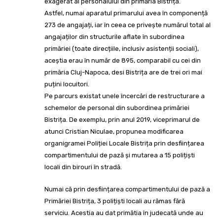
exagerat al personalului din primăria Bistrița.
Astfel, numai aparatul primarului avea în componență
273 de angajați, iar în ceea ce privește numărul total al
angajaților din structurile aflate în subordinea
primăriei (toate direcțiile, inclusiv asistenții sociali),
aceștia erau în număr de 895, comparabil cu cei din
primăria Cluj-Napoca, desi Bistrița are de trei ori mai
puțini locuitori.
Pe parcurs existat unele încercări de restructurare a
schemelor de personal din subordinea primăriei
Bistrița. De exemplu, prin anul 2019, viceprimarul de
atunci Cristian Niculae, propunea modificarea
organigramei Poliției Locale Bistrița prin desființarea
compartimentului de pază și mutarea a 15 polițiști
locali din birouri în stradă.
Numai că prin desființarea compartimentului de pază a
Primăriei Bistrița, 3 polițiști locali au rămas fără
serviciu. Acestia au dat primătia în judecată unde au