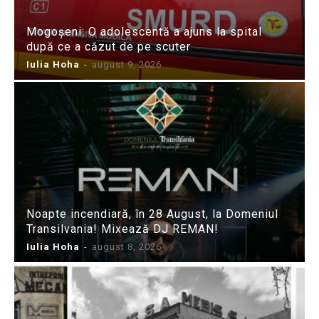
Mogoșeni: O adolescentă a ajuns la spital
după ce a căzut de pe scuter
Iulia Hoha
-
august 9, 2026
Noapte incendiară, în 28 August, la Domeniul
Transilvania! Mixează DJ REMAN!
Iulia Hoha
-
august 8, 2026