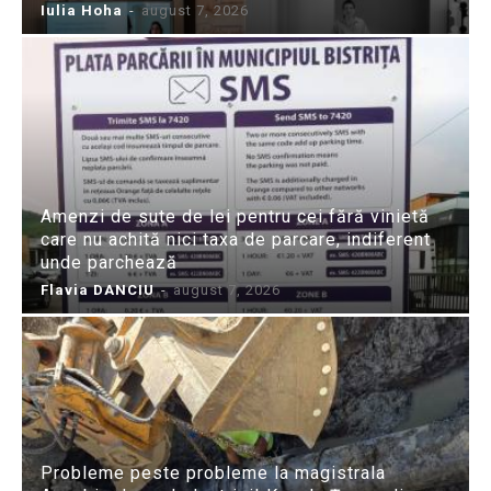
Iulia Hoha
-
august 7, 2026
Amenzi de sute de lei pentru cei fără vinietă
care nu achită nici taxa de parcare, indiferent
unde parchează
Flavia DANCIU
-
august 7, 2026
Probleme peste probleme la magistrala