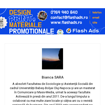
Bianca SARA
A absolvit Facultatea de Sociologie și Asistență Socială din
cadrul Universității Babeș-Bolyai Cluj-Napoca și are un masterat
în Comunicare și Mass-Media, urmat la aceeași facultate.
Activează în presă din anul 2011. De-a lungul timpului a
colaborat cu mai multe ziare locale și câțiva ani cu o revistă
regională de business. Din anul 2013 este corespondent pe