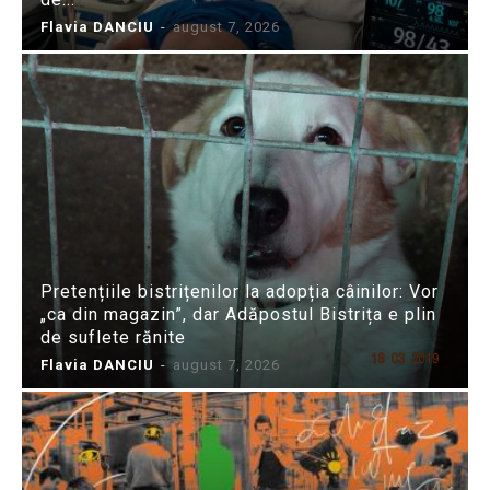
Flavia DANCIU
-
august 7, 2026
Pretențiile bistrițenilor la adopția câinilor: Vor
„ca din magazin”, dar Adăpostul Bistrița e plin
de suflete rănite
Flavia DANCIU
-
august 7, 2026