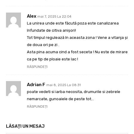
Alex
mai 7, 2025 La 22:04
La unirea unde este făcută poza este canalizarea
înfundate de citiva anișori!
Tot timpul regulează în aceasta zona ! Vene a vitanja și
de doua ori pe zi .
Asta pina acuma cind a fost seceta ! Nu este de mirare
ca pe tip de ploaie este lac !
RĂSPUNDEȚI
Adrian F
mai 8, 2025 La 08:31
poate vedeti si iarba necosita, drumurile si zebrele
nemarcate, gunoaiele de peste tot…
RĂSPUNDEȚI
LĂSAȚI UN MESAJ