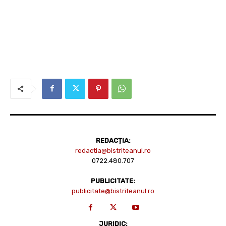
REDACȚIA:
redactia@bistriteanul.ro
0722.480.707
PUBLICITATE:
publicitate@bistriteanul.ro
JURIDIC: