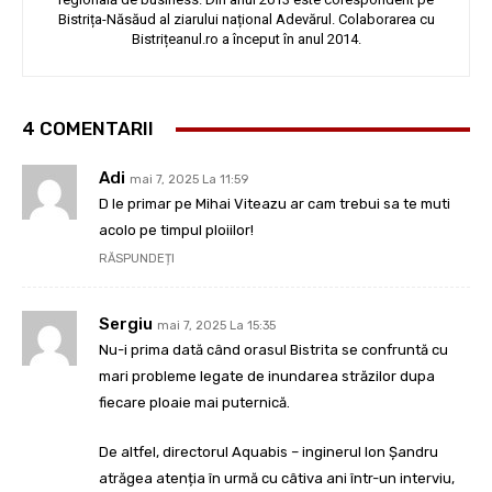
Bistrița-Năsăud al ziarului național Adevărul. Colaborarea cu
Bistrițeanul.ro a început în anul 2014.
4 COMENTARII
Adi
mai 7, 2025 La 11:59
D le primar pe Mihai Viteazu ar cam trebui sa te muti
acolo pe timpul ploiilor!
RĂSPUNDEȚI
Sergiu
mai 7, 2025 La 15:35
Nu-i prima dată când orasul Bistrita se confruntă cu
mari probleme legate de inundarea străzilor dupa
fiecare ploaie mai puternică.
De altfel, directorul Aquabis – inginerul Ion Șandru
atrăgea atenția în urmă cu câtiva ani într-un interviu,