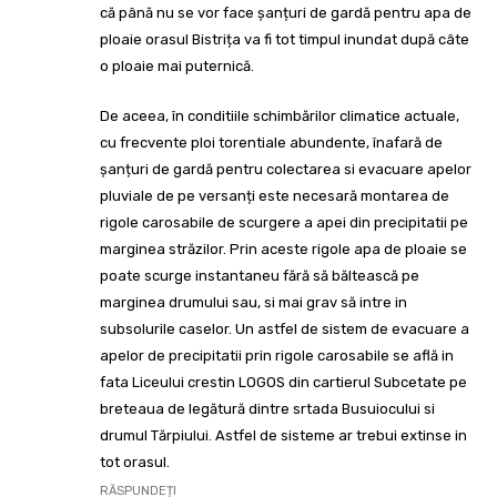
că până nu se vor face șanțuri de gardă pentru apa de
ploaie orasul Bistrița va fi tot timpul inundat după câte
o ploaie mai puternică.
De aceea, în conditiile schimbărilor climatice actuale,
cu frecvente ploi torentiale abundente, înafară de
șanțuri de gardă pentru colectarea si evacuare apelor
pluviale de pe versanți este necesară montarea de
rigole carosabile de scurgere a apei din precipitatii pe
marginea străzilor. Prin aceste rigole apa de ploaie se
poate scurge instantaneu fără să băltească pe
marginea drumului sau, si mai grav să intre in
subsolurile caselor. Un astfel de sistem de evacuare a
apelor de precipitatii prin rigole carosabile se află in
fata Liceului crestin LOGOS din cartierul Subcetate pe
breteaua de legătură dintre srtada Busuiocului si
drumul Tărpiului. Astfel de sisteme ar trebui extinse in
tot orasul.
RĂSPUNDEȚI