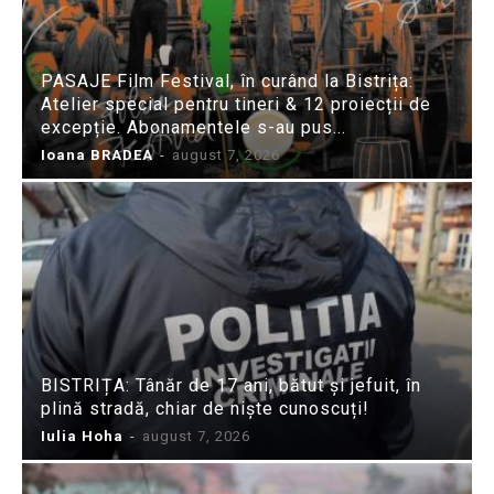
PASAJE Film Festival, în curând la Bistrița:
Atelier special pentru tineri & 12 proiecții de
excepție. Abonamentele s-au pus...
Ioana BRADEA
-
august 7, 2026
BISTRIȚA: Tânăr de 17 ani, bătut și jefuit, în
plină stradă, chiar de niște cunoscuți!
Iulia Hoha
-
august 7, 2026