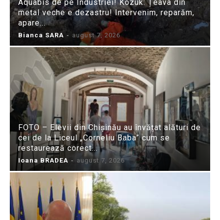
Aquabis de pe Industriei! Kozuk: Țeava din
metal veche e dezastru! Intervenim, reparăm,
apare...
Bianca SARA
-
august 7, 2026
FOTO – Elevii din Chișinău au învățat alături de
cei de la Liceul „Corneliu Baba” cum se
restaurează corect...
Ioana BRADEA
-
august 7, 2026