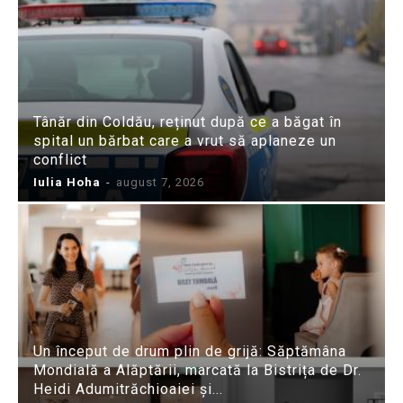
Tânăr din Coldău, reținut după ce a băgat în
spital un bărbat care a vrut să aplaneze un
conflict
Iulia Hoha
-
august 7, 2026
Un început de drum plin de grijă: Săptămâna
Mondială a Alăptării, marcată la Bistrița de Dr.
Heidi Adumitrăchioaiei și...