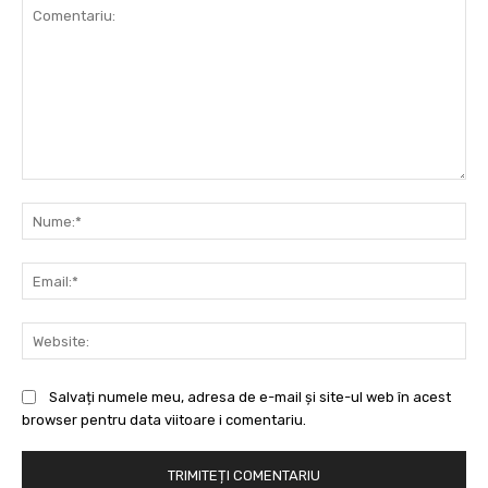
Comentariu:
Nu
Ema
Web
Salvați numele meu, adresa de e-mail și site-ul web în acest
browser pentru data viitoare i comentariu.