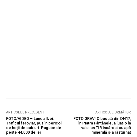
ARTICOLUL PRECEDENT
ARTICOLUL URMĂTOR
FOTO/VIDEO – Lunca Ilvei:
FOTO GRAV! O bucată din DN17,
Traficul feroviar, pus în pericol
în Piatra Fântânele, a luat-o la
de hoții de cabluri. Pagube de
vale: un TIR încărcat cu apă
peste 44.000 de lei
minerală s-a răsturnat