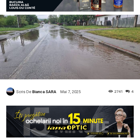
Scris De
Bianca SARA
2741
4
Mai 7, 2025