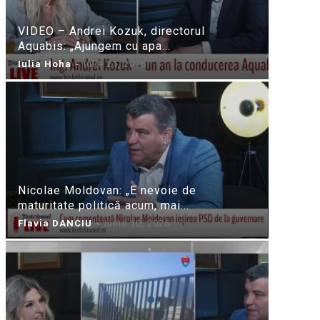
VIDEO – Andrei Kozuk, directorul
Aquabis: „Ajungem cu apa...
Iulia Hoha
-
iulie 21, 2026
Nicolae Moldovan: „E nevoie de
maturitate politică acum, mai...
Flavia DANCIU
-
iunie 10, 2026