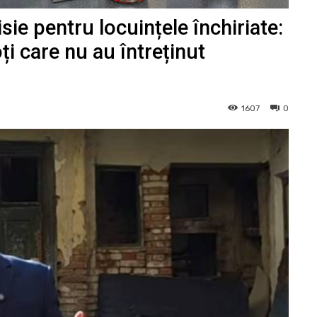
ie pentru locuințele închiriate:
ți care nu au întreținut
1607
0