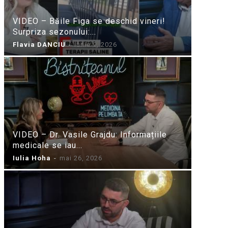
VIDEO – Băile Figa se deschid vineri!
Surpriza sezonului:...
Flavia DANCIU
-
iunie 9, 2026
VIDEO – Dr. Vasile Grajdu: Informațiile
medicale se iau...
Iulia Hoha
-
mai 26, 2026