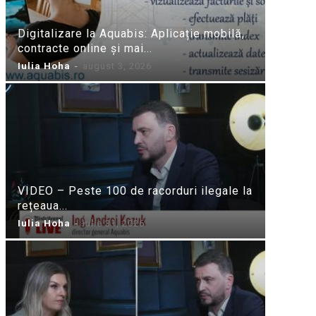
Digitalizare la Aquabis: Aplicație mobilă,
contracte online și mai...
Iulia Hoha
-
august 3, 2026
VIDEO – Peste 100 de racorduri ilegale la
rețeaua...
Iulia Hoha
-
iulie 31, 2026