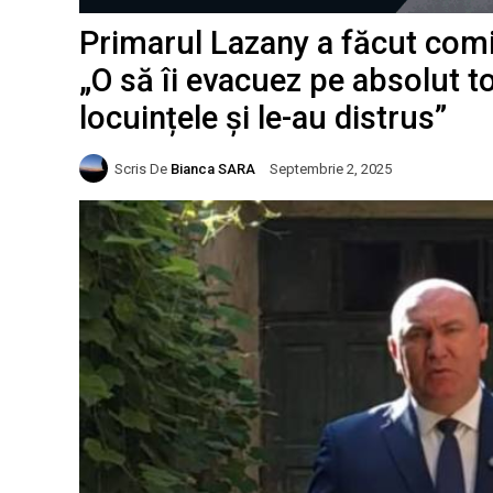
Primarul Lazany a făcut comis
„O să îi evacuez pe absolut to
locuințele și le-au distrus”
Scris De
Bianca SARA
Septembrie 2, 2025