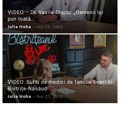
VIDEO – Dr. Vasile Grajdu: „Oamenii își
pun toată...
Iulia Hoha
-
mai 22, 2026
VIDEO: Suflu de medici de familie tineri în
Bistrița-Năsăud!...
Iulia Hoha
-
mai 21, 2026