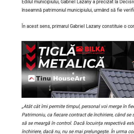
Edilul municipiului, Gabriel Lazany a precizat la Decis
înseamnă patrimoniul municipiului, urmând să fie verific
În acest sens, primarul Gabriel Lazany constituie o comi
„Atât cât îmi permite timpul, personal voi merge în fie
Patrimoniu, ca fiecare contract de închiriere, când se 
să se meargă în control. Dacă locuința respectivă este
închiriere, dacă nu, nu se mai prelungește. În urma con