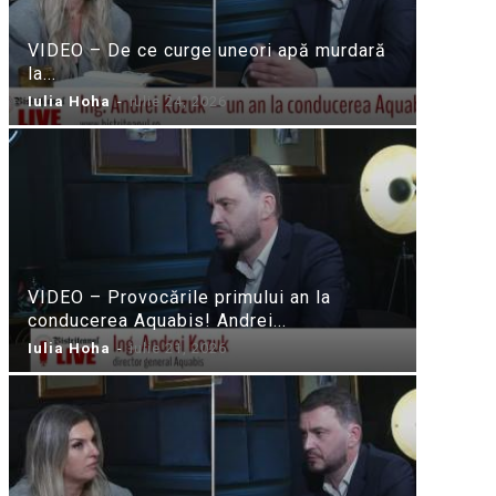
VIDEO – De ce curge uneori apă murdară
la...
Iulia Hoha
-
iulie 24, 2026
VIDEO – Provocările primului an la
conducerea Aquabis! Andrei...
Iulia Hoha
-
iulie 21, 2026