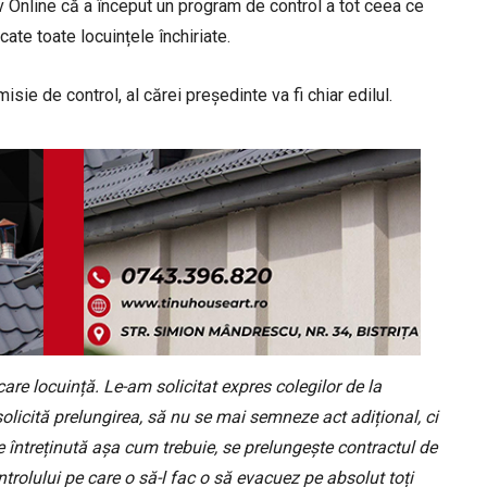
iv Online că a început un program de control a tot ceea ce
ate toate locuințele închiriate.
sie de control, al cărei președinte va fi chiar edilul.
care locuință. Le-am solicitat expres colegilor de la
solicită prelungirea, să nu se mai semneze act adițional, ci
 întreținută așa cum trebuie, se prelungește contractul de
trolului pe care o să-l fac o să evacuez pe absolut toți