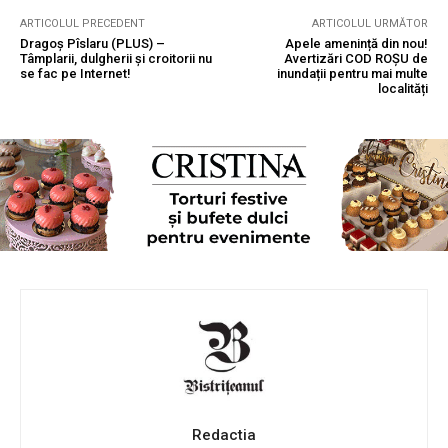
ARTICOLUL PRECEDENT
ARTICOLUL URMĂTOR
Dragoș Pîslaru (PLUS) –
Apele amenință din nou!
Tâmplarii, dulgherii și croitorii nu
Avertizări COD ROȘU de
se fac pe Internet!
inundații pentru mai multe
localități
Redactia