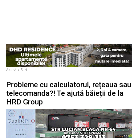
Acasă
Stiri
Probleme cu calculatorul, rețeaua sau
telecomanda?! Te ajută băieții de la
HRD Group