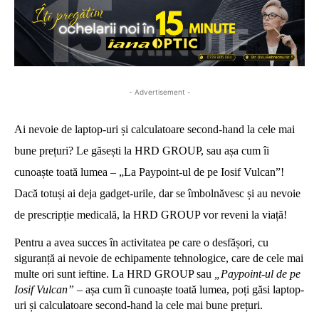
- Advertisement -
Ai nevoie de laptop-uri și calculatoare second-hand la cele mai
bune prețuri? Le găsești la HRD GROUP, sau așa cum îi
cunoaște toată lumea – „La Paypoint-ul de pe Iosif Vulcan”!
Dacă totuși ai deja gadget-urile, dar se îmbolnăvesc și au nevoie
de prescripție medicală, la HRD GROUP vor reveni la viață!
Pentru a avea succes în activitatea pe care o desfășori, cu
siguranță ai nevoie de echipamente tehnologice, care de cele mai
multe ori sunt ieftine. La HRD GROUP sau
„Paypoint-ul de pe
Iosif Vulcan”
– așa cum îi cunoaște toată lumea, poți găsi laptop-
uri și calculatoare second-hand la cele mai bune prețuri.