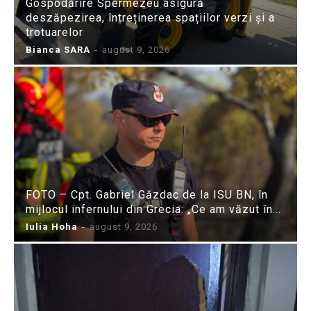
Gospodărire Spermezeu asigură
deszăpezirea, întreținerea spațiilor verzi și a
trotuarelor
Bianca SARA
-
august 9, 2026
FOTO – Cpt. Gabriel Găzdac de la ISU BN, în
mijlocul infernului din Grecia: „Ce am văzut în...
Iulia Hoha
-
august 9, 2026