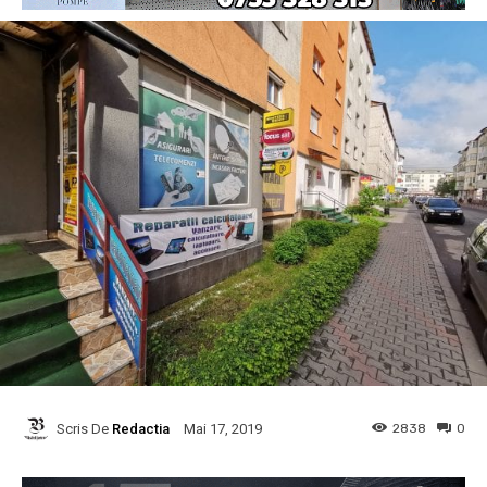
Scris De
Redactia
2838
0
Mai 17, 2019