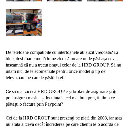
De telefoane compatibile cu interfoanele ați auzit vreodată? Ei
bine, deși foarte multă lume zice că nu are unde găsi așa ceva,
înseamnă că nu a trecut pragul celor de la HRD GROUP. Să nu
uităm nici de telecomenzile pentru orice model și tip de
televizoare pe care le găsiți la ei.
Ce să mai zici că HRD GROUP e și broker de asigurare și îți
poți asigura mașina și locuința la cel mai bun preț, în timp ce
plătești o factură prin Paypoint?
Cei de la HRD GROUP sunt prezenți pe piață din 2008, iar asta
nu arată altceva decât încrederea pe care clienții le-o acordă de