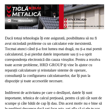
Dacă totuși tehnologia îți este asigurată, posibilitatea să nu fi
avut niciodată probleme cu un calculator este inexistentă.
Tocmai atunci când ți‐a fost lumea mai dragă, nu ți‐a mai pornit
calculatorul, ți‐ai pierdut datele importante sau ți s‐a oprit
corespondența electronică din cauza virușilor. Pentru a rezolva
toate aceste probleme, HRD GROUP iți vine în ajutor cu
reparații calculatoare și reinstalare sisteme de operare,
consultanță la configurarea calculatoarelor, dar îți pun la
dispoziție și toate accesoriile necesare.
Indiferent de activitatea pe care o desfășori, datele îți sunt
importante, tehnica de calcul prețioasă, pentru că știi cât sunt de
scumpe și câte bătăi de cap îți dau. Din acest motiv nu e bine să
le neglijezi deoarece dacă vei face asta, vei afla că și ele te vor