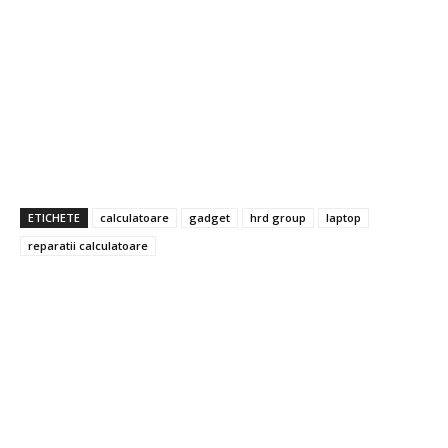
ETICHETE
calculatoare
gadget
hrd group
laptop
reparatii calculatoare