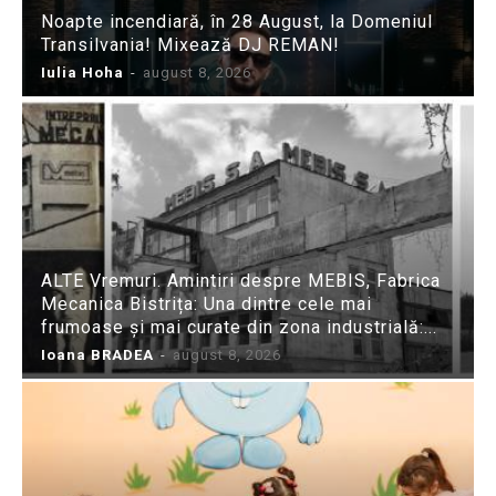
Noapte incendiară, în 28 August, la Domeniul
Transilvania! Mixează DJ REMAN!
Iulia Hoha
-
august 8, 2026
ALTE Vremuri. Amintiri despre MEBIS, Fabrica
Mecanica Bistrița: Una dintre cele mai
frumoase și mai curate din zona industrială:...
Ioana BRADEA
-
august 8, 2026