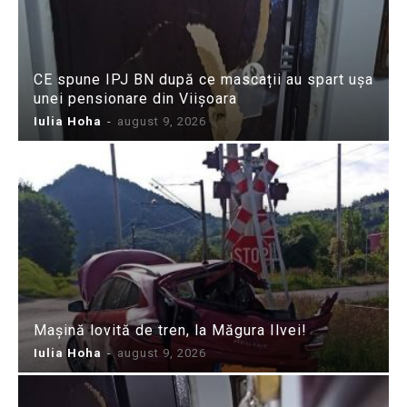
CE spune IPJ BN după ce mascații au spart ușa
unei pensionare din Viișoara
Iulia Hoha
-
august 9, 2026
Mașină lovită de tren, la Măgura Ilvei!
Iulia Hoha
-
august 9, 2026