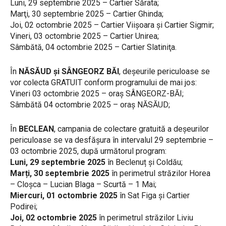
Luni, 29 septembrie 2025 – Cartier Sărata;
Marţi, 30 septembrie 2025 – Cartier Ghinda;
Joi, 02 octombrie 2025 – Cartier Viişoara şi Cartier Sigmir;
Vineri, 03 octombrie 2025 – Cartier Unirea;
Sâmbătă, 04 octombrie 2025 – Cartier Slatiniţa.
În
NĂSĂUD și SÂNGEORZ BĂI
, deșeurile periculoase se
vor colecta GRATUIT conform programului de mai jos:
Vineri 03 octombrie 2025 – oraș SÂNGEORZ-BĂI;
Sâmbătă 04 octombrie 2025 – oraș NĂSĂUD;
În
BECLEAN
, campania de colectare gratuită a deșeurilor
periculoase se va desfășura în intervalul 29 septembrie –
03 octombrie 2025, după următorul program:
Luni, 29 septembrie 2025
în Beclenuț și Coldău;
Marți, 30 septembrie 2025
în perimetrul străzilor Horea
– Cloșca – Lucian Blaga – Scurtă – 1 Mai;
Miercuri, 01 octombrie 2025
în Sat Figa și Cartier
Podirei;
Joi, 02 octombrie 2025
în perimetrul străzilor Liviu