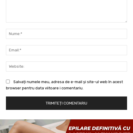
Comentariu:
Nu
Ema
Web
Salvați numele meu, adresa de e-mail și site-ul web în acest
browser pentru data viitoare i comentariu.