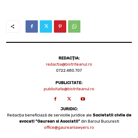
REDACȚIA:
redactia@bistriteanul.ro
0722.480.707
PUBLICITATE:
publicitate@bistriteanul.ro
JURIDIC:
Redacția beneficiază de serviciile juridice ale
Societatii civile de
avocati “Gaurean si Asociatii”
din Baroul Bucuresti
office@gaureanlawyers.ro