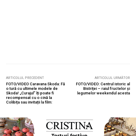
ARTICOLUL PRECEDENT
ARTICOLUL URMĂTOR
FOTO/VIDEO Caravana Skoda: Fă
FOTO/VIDEO: Centrul istoric al
o tură cu ultimele modele de
Bistriței – raiul fructelor și
Skoda! „Curajul” îți poate fi
legumelor weekendul acesta
recompensat cu o cină la
Colibița sau invitații la film: