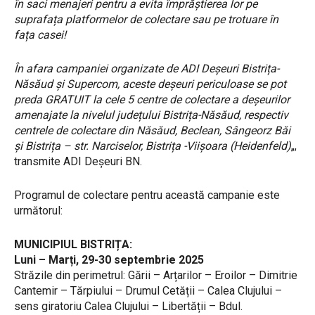
în saci menajeri pentru a evita împrăștierea lor pe
suprafața platformelor de colectare sau pe trotuare în
fața casei!
În afara campaniei organizate de ADI Deșeuri Bistrița-
Năsăud și Supercom, aceste deșeuri periculoase se pot
preda GRATUIT la cele 5 centre de colectare a deșeurilor
amenajate la nivelul județului Bistrița-Năsăud, respectiv
centrele de colectare din Năsăud, Beclean, Sângeorz Băi
și Bistrița – str. Narciselor, Bistrița -Viișoara (Heidenfeld)
„,
transmite ADI Deșeuri BN.
Programul de colectare pentru această campanie este
următorul:
MUNICIPIUL BISTRIȚA:
Luni – Marți, 29-30 septembrie 2025
Străzile din perimetrul: Gării – Arțarilor – Eroilor – Dimitrie
Cantemir – Tărpiului – Drumul Cetății – Calea Clujului –
sens giratoriu Calea Clujului – Libertății – Bdul.