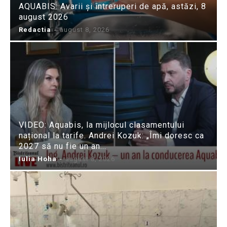
AQUABIS: Avarii și întreruperi de apă, astăzi, 8
august 2026
Redactia
-
august 8, 2026
VIDEO: Aquabis, la mijlocul clasamentului
național la tarife. Andrei Kozuk: „Îmi doresc ca
2027 să nu fie un an...
Iulia Hoha
-
august 8, 2026