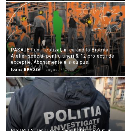
PASAJE Film Festival, în curând la Bistrița:
Atelier special pentru tineri & 12 proiecții de
excepție. Abonamentele s-au pus...
Ioana BRADEA
-
august 7, 2026
BISTRIȚA: Tânăr de 17 ani, bătut și jefuit, în