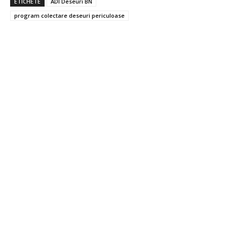
ETICHETE
ADI Deseuri BN
program colectare deseuri periculoase