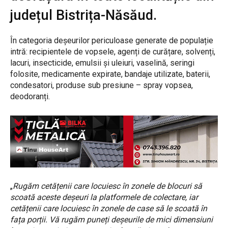
județul Bistrița-Năsăud.
În categoria deșeurilor periculoase generate de populație
intră: recipientele de vopsele, agenți de curățare, solvenți,
lacuri, insecticide, emulsii și uleiuri, vaselină, seringi
folosite, medicamente expirate, bandaje utilizate, baterii,
condesatori, produse sub presiune – spray vopsea,
deodoranți.
„
Rugăm cetățenii care locuiesc în zonele de blocuri să
scoată aceste deșeuri la platformele de colectare, iar
cetățenii care locuiesc în zonele de case să le scoată în
fața porții. Vă rugăm puneți deșeurile de mici dimensiuni