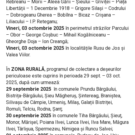
Rebreanu – Morii – Aleea Gării – Șieului – Griviței – Piața
Libertății – 1 Decembrie 1918 – Grigore Silași – Codrului
– Dobrogeanu Gherea – Bobîlna – Bicaz – Crișana –
Liliacului – I.P. Reteganu;
Vineri, 03 octombrie 2025
în perimetrul străzilor Parcului
– Obor – George Coșbuc – Mihail Kogălniceanu –
Gheorghe Doja – Ion Creangă;
Vineri, 03 octombrie 2025
în localitățile Rusu de Jos și
Valea Viilor.
În
ZONA RURALĂ
, programul de colectare a deșeurilor
periculoase este cuprins în perioada 29 sept. – 03 oct.
2025, după cum urmează:
29 septembrie 2025
în comunele Prundu Bârgăului,
Bistrița-Bârgăului, Șieu Măgheruș, Șintereag, Braniștea,
Silivașu de Câmpie, Urmeniș, Milaș, Galații Bistriței,
Romuli, Telciu, Rodna, Șanț;
30 septembrie 2025
în comunele Tiha Bârgăului, Șieuț,
Monor, Mărișel, Poiana Ilvei, Lunca Ilvei, Ilva Mare, Măgura
Ilvei, Târlișua, Spermezeu, Nimigea și Runcu Salvei;