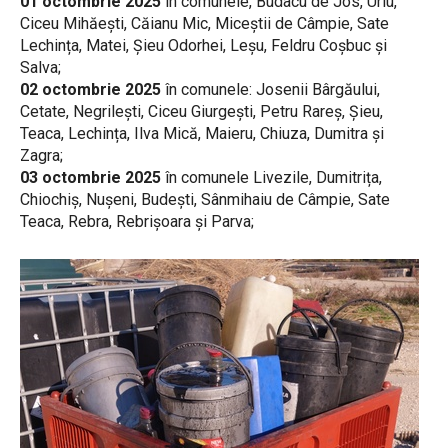
01 octombrie 2025
în comunele, Budacu de Jos, Uriu,
Ciceu Mihăești, Căianu Mic, Miceștii de Câmpie, Sate
Lechința, Matei, Șieu Odorhei, Leșu, Feldru Coșbuc și
Salva;
02 octombrie 2025
în comunele: Josenii Bârgăului,
Cetate, Negrilești, Ciceu Giurgești, Petru Rareș, Șieu,
Teaca, Lechința, Ilva Mică, Maieru, Chiuza, Dumitra și
Zagra;
03 octombrie 2025
în comunele Livezile, Dumitrița,
Chiochiș, Nușeni, Budești, Sânmihaiu de Câmpie, Sate
Teaca, Rebra, Rebrișoara și Parva;