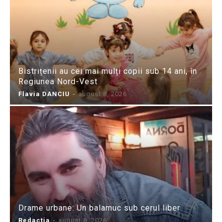
Bistrițenii au cei mai mulți copii sub 14 ani, în
Regiunea Nord-Vest
Flavia DANCIU
-
august 8, 2026
Drame urbane: Un balamuc sub cerul liber
Redactia
-
august 8, 2026