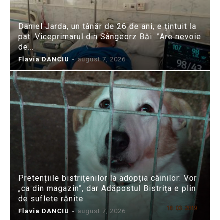
Daniel Jarda, un tânăr de 26 de ani, e țintuit la
pat. Viceprimarul din Sângeorz Băi: ”Are nevoie
de...
Flavia DANCIU
-
august 7, 2026
Pretențiile bistrițenilor la adopția câinilor: Vor
„ca din magazin”, dar Adăpostul Bistrița e plin
de suflete rănite
Flavia DANCIU
-
august 7, 2026