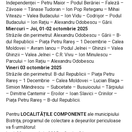
Independenței – Petru Maior – Podul Berăriei – Faleză –
Zăvoaie – Tănase Tudoran – Ion Pop Reteganu – Mihai
Viteazu – Valea Budacului – Ion Vidu – Codrișor – Podul
Budacului – Ion Rațiu – Alexandru Odobescu – Gării.
Miercuri – Joi, 01-02 octombrie 2025
Străzile din perimetrul: Alexandru Odobescu – Gării – B-
dul Republicii – Piața Petru Rareș – 1 Decembrie – Calea
Moldovei – Avram Iancu – Podul Jelnei – Ghinzii – Valea
Ghinzii – Valea Jelnei – C.R. Vivu – Ion Minulescu –
Parcului – Ion Rațiu – Alexandru Odobescu.
Vineri 03 octombrie 2025
Străzile din perimetrul: B-dul Republicii – Piața Petru
Rareș – 1 Decembrie – Calea Moldovei – Lucian Blaga –
Simion Mândrescu – Subcetate – Busuiocului – Tărpiului
– Dimitrie Cantemir – Eroilor – Ioan Slavici – Crinilor –
Piața Petru Rareș – B-dul Republicii.
Pentru
LOCALITĂȚILE COMPONENTE
ale municipiului
Bistrița, programul de colectare a deșeurilor periculoase
va fi următorul: