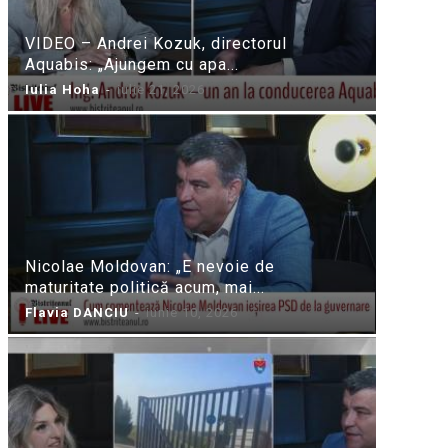
VIDEO – Andrei Kozuk, directorul
Aquabis: „Ajungem cu apa...
Iulia Hoha
-
iulie 21, 2026
Nicolae Moldovan: „E nevoie de
maturitate politică acum, mai...
Flavia DANCIU
-
iunie 10, 2026