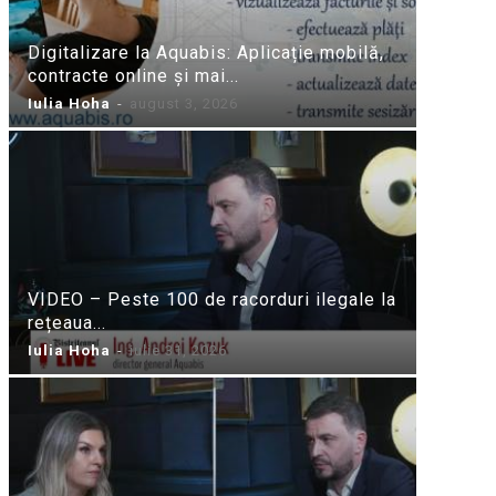
Digitalizare la Aquabis: Aplicație mobilă,
contracte online și mai...
Iulia Hoha
-
august 3, 2026
VIDEO – Peste 100 de racorduri ilegale la
rețeaua...
Iulia Hoha
-
iulie 31, 2026