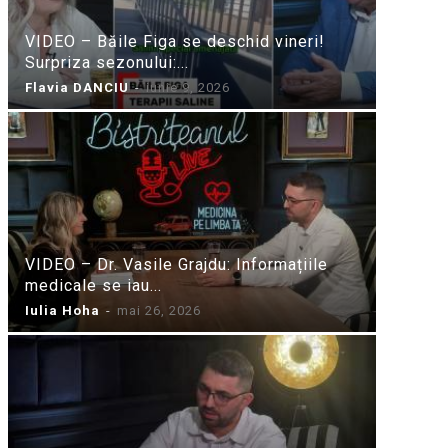
VIDEO – Băile Figa se deschid vineri!
Surpriza sezonului:...
Flavia DANCIU
-
iunie 9, 2026
VIDEO – Dr. Vasile Grajdu: Informațiile
medicale se iau...
Iulia Hoha
-
mai 26, 2026