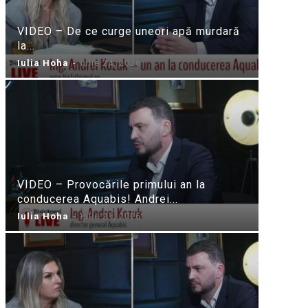
VIDEO – De ce curge uneori apă murdară
la...
Iulia Hoha
-
iulie 24, 2026
VIDEO – Provocările primului an la
conducerea Aquabis! Andrei...
Iulia Hoha
-
iulie 21, 2026