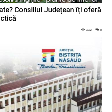
te? Consiliul Județean îți oferă
actică
332
0