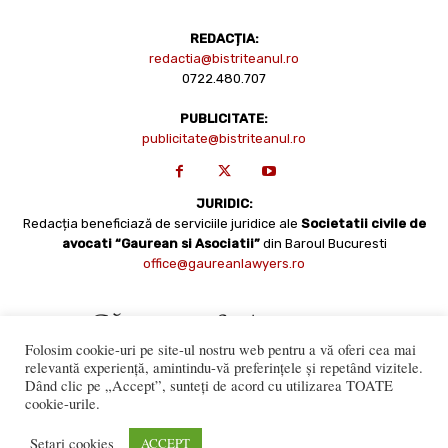
REDACȚIA:
redactia@bistriteanul.ro
0722.480.707
PUBLICITATE:
publicitate@bistriteanul.ro
JURIDIC:
Redacția beneficiază de serviciile juridice ale
Societatii civile de
avocati “Gaurean si Asociatii”
din Baroul Bucuresti
office@gaureanlawyers.ro
Folosim cookie-uri pe site-ul nostru web pentru a vă oferi cea mai
relevantă experiență, amintindu-vă preferințele și repetând vizitele.
Dând clic pe „Accept”, sunteți de acord cu utilizarea TOATE
cookie-urile.
Reproducerea totală sau parțială a materialelor este permisă
numai cu acordul expres al Bistriteanul.Ro. © Copyright 2008 -
Setari cookies
ACCEPT