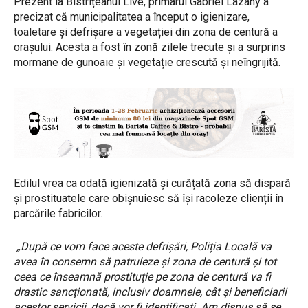
Prezent la Bistrițeanul Live, primarul Gabriel Lazany a
precizat că municipalitatea a început o igienizare,
toaletare și defrișare a vegetației din zona de centură a
orașului. Acesta a fost în zonă zilele trecute și a surprins
mormane de gunoaie și vegetație crescută și neîngrijită.
Edilul vrea ca odată igienizată și curățată zona să dispară
și prostituatele care obișnuiesc să își racoleze clienții în
parcările fabricilor.
„După ce vom face aceste defrișări, Poliția Locală va
avea în consemn să patruleze și zona de centură și tot
ceea ce înseamnă prostituție pe zona de centură va fi
drastic sancționată, inclusiv doamnele, cât și beneficiarii
acestor servicii, dacă vor fi identificați. Am dispus să se