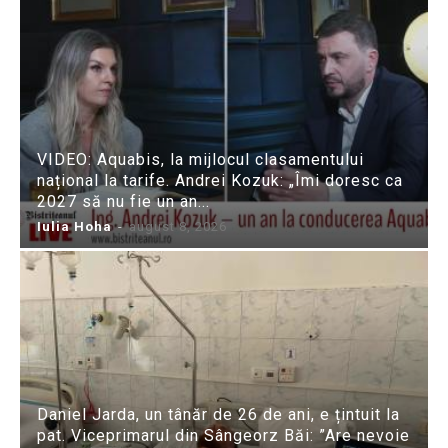
VIDEO: Aquabis, la mijlocul clasamentului
național la tarife. Andrei Kozuk: „Îmi doresc ca
2027 să nu fie un an...
Iulia Hoha
-
august 8, 2026
Daniel Jarda, un tânăr de 26 de ani, e țintuit la
pat. Viceprimarul din Sângeorz Băi: ”Are nevoie