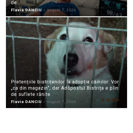
de...
Flavia DANCIU
-
august 7, 2026
Pretențiile bistrițenilor la adopția câinilor: Vor
„ca din magazin”, dar Adăpostul Bistrița e plin
de suflete rănite
Flavia DANCIU
-
august 7, 2026