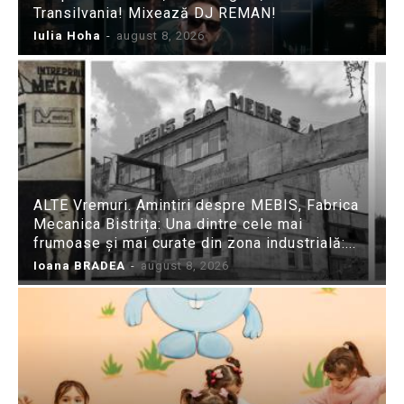
Transilvania! Mixează DJ REMAN!
Iulia Hoha
-
august 8, 2026
ALTE Vremuri. Amintiri despre MEBIS, Fabrica
Mecanica Bistrița: Una dintre cele mai
frumoase și mai curate din zona industrială:...
Ioana BRADEA
-
august 8, 2026