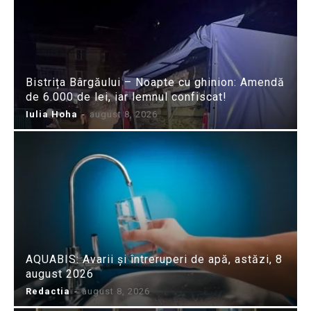
Bistrița Bârgăului – Noapte cu ghinion: Amendă
de 6.000 de lei, iar lemnul confiscat!
Iulia Hoha
-
august 8, 2026
AQUABIS: Avarii și întreruperi de apă, astăzi, 8
august 2026
Redactia
-
august 8, 2026