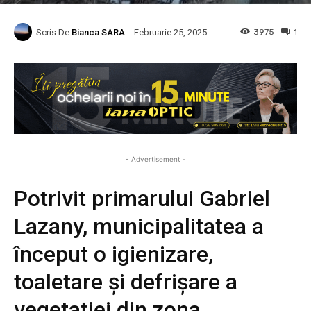
Scris De
Bianca SARA
3975
1
Februarie 25, 2025
- Advertisement -
Potrivit primarului Gabriel
Lazany, municipalitatea a
început o igienizare,
toaletare și defrișare a
vegetației din zona