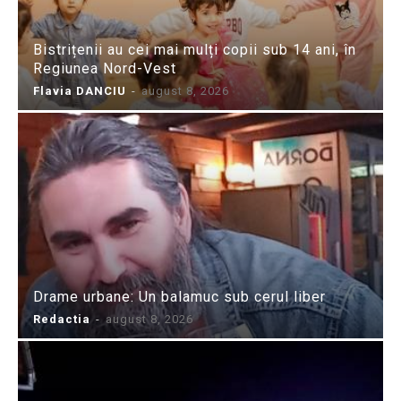
Bistrițenii au cei mai mulți copii sub 14 ani, în
Regiunea Nord-Vest
Flavia DANCIU
-
august 8, 2026
Drame urbane: Un balamuc sub cerul liber
Redactia
-
august 8, 2026