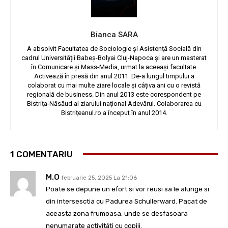
Bianca SARA
A absolvit Facultatea de Sociologie și Asistență Socială din
cadrul Universității Babeș-Bolyai Cluj-Napoca și are un masterat
în Comunicare și Mass-Media, urmat la aceeași facultate.
Activează în presă din anul 2011. De-a lungul timpului a
colaborat cu mai multe ziare locale și câțiva ani cu o revistă
regională de business. Din anul 2013 este corespondent pe
Bistrița-Năsăud al ziarului național Adevărul. Colaborarea cu
Bistrițeanul.ro a început în anul 2014.
1 COMENTARIU
M.O
februarie 25, 2025 La 21:06
Poate se depune un efort si vor reusi sa le alunge si
din intersesctia cu Padurea Schullerward. Pacat de
aceasta zona frumoasa, unde se desfasoara
nenumarate activități cu copiii.