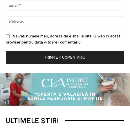
Ema
Web
Salvați numele meu, adresa de e-mail și site-ul web în acest
browser pentru data viitoare i comentariu.
ULTIMELE ȘTIRI