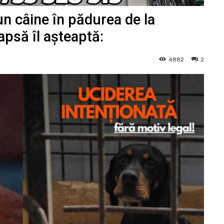
n câine în pădurea de la
apsă îl așteaptă:
4882
2