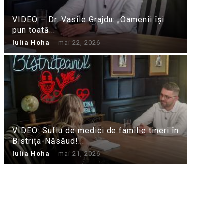
VIDEO – Dr. Vasile Grajdu: „Oamenii își
pun toată...
Iulia Hoha
-
mai 22, 2026
VIDEO: Suflu de medici de familie tineri în
Bistrița-Năsăud!...
Iulia Hoha
-
mai 21, 2026