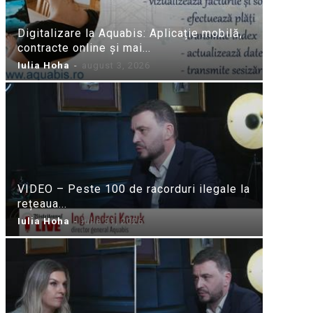
Digitalizare la Aquabis: Aplicație mobilă,
contracte online și mai...
Iulia Hoha
-
august 3, 2026
VIDEO – Peste 100 de racorduri ilegale la
rețeaua...
Iulia Hoha
-
iulie 31, 2026