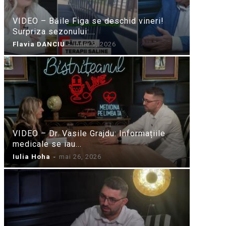
VIDEO – Băile Figa se deschid vineri!
Surpriza sezonului:...
Flavia DANCIU
-
iunie 9, 2026
VIDEO – Dr. Vasile Grajdu: Informațiile
medicale se iau...
Iulia Hoha
-
mai 26, 2026