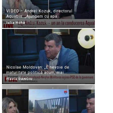
VIDEO – Andrei Kozuk, directorul
Aquabis: „Ajungem cu apa...
Iulia Hoha
-
iulie 21, 2026
Nicolae Moldovan: „E nevoie de
maturitate politică acum, mai...
Flavia DANCIU
-
iunie 10, 2026