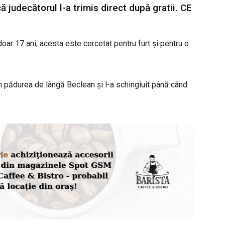
ă judecătorul l-a trimis direct după gratii. CE
doar 17 ani, acesta este cercetat pentru furt și pentru o
în pădurea de lângă Beclean și l-a schingiuit până când