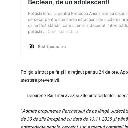
Poliția a intrat pe fir și l-a reținut pentru 24 de ore. 
arestare preventivă.
Deoarece Raul mai avea și alte antecedente, judecăto
”
Admite propunerea Parchetului de pe lângă Judecăto
de 30 de zile începând cu data de 13.11.2025 şi până l
antecedente penale, cercetat sub aspectul comiterii inf