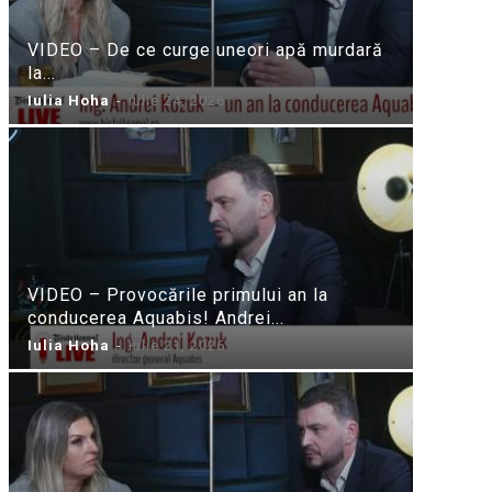
VIDEO – De ce curge uneori apă murdară
la...
Iulia Hoha
-
iulie 24, 2026
VIDEO – Provocările primului an la
conducerea Aquabis! Andrei...
Iulia Hoha
-
iulie 21, 2026