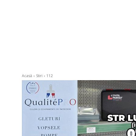
Acasă
Stiri
112