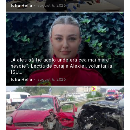
Iulia Hoha
-
august 6, 2026
„A ales să fie acolo unde era cea mai mare
nevoie”: Lecția de curaj a Alexiei, voluntar la
ISU...
Iulia Hoha
-
august 6, 2026