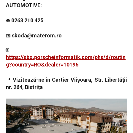
AUTOMOTIVE:
0263 210 425
☎️
skoda@materom.ro
📧
🌐
https://sbo.porscheinformatik.com/phs/d/routin
g?country=RO&dealer=10196
Vizitează-ne în Cartier Viișoara, Str. Libertății
📍
nr. 264, Bistrița