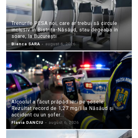
Trenurile PESA noi, care ar trebui să circule
inclusiv în Bistrița-Năsăud, stau degeaba în
soare, la București
Bianca SARA
-
august 6, 2026
Alcoolul a făcut prăpăd ieri pe șosele:
Rezultat record de 1,27 mg/l la Năsăud și
accident cu un șofer...
Flavia DANCIU
-
august 6, 2026