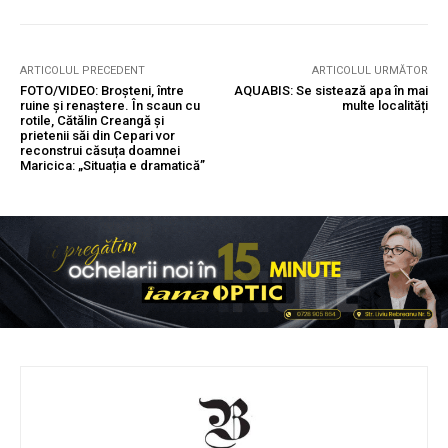
ARTICOLUL PRECEDENT
ARTICOLUL URMĂTOR
FOTO/VIDEO: Broșteni, între
AQUABIS: Se sistează apa în mai
ruine și renaștere. În scaun cu
multe localități
rotile, Cătălin Creangă și
prietenii săi din Cepari vor
reconstrui căsuța doamnei
Maricica: „Situația e dramatică”