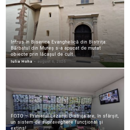
Intrus în Biserica Evanghelică din Bistrița:
Bărbatul din Mureș s-a apucat de mutat
obiecte prin lăcașul de cult
Iulia Hoha
-
august 6, 2026
FOTO – Primarul Lazany: Bistrița are, în sfârșit,
un sistem de supraveghere funcțional și
extins!