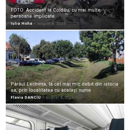
FOTO: Accident la Coldău, cu mai multe
persoane implicate
Iulia Hoha
-
august 6, 2026
Pârâul Lechința, la cel mai mic debit din istoria
sa, prin localitatea cu același nume
Flavia DANCIU
-
august 6, 2026