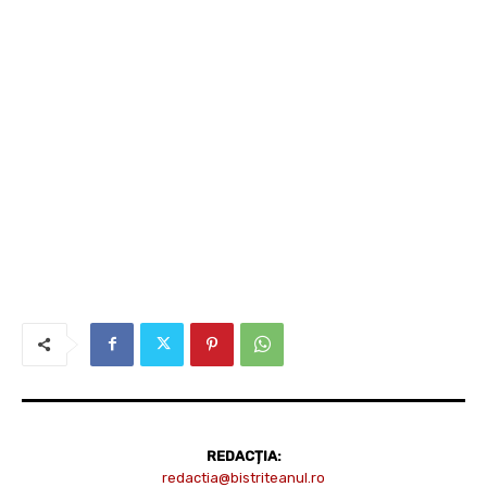
REDACȚIA:
redactia@bistriteanul.ro