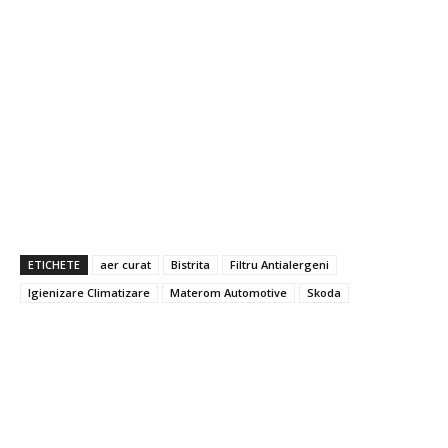
ETICHETE
aer curat
Bistrita
Filtru Antialergeni
Igienizare Climatizare
Materom Automotive
Skoda