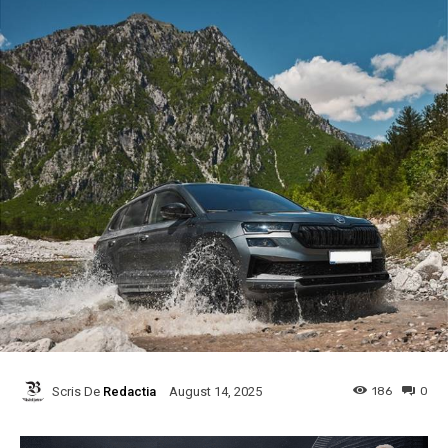
Scris De
Redactia
186
0
August 14, 2025