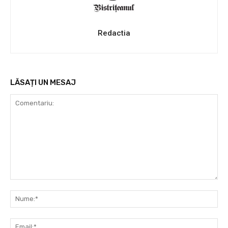
Redactia
LĂSAȚI UN MESAJ
Comentariu:
Nu
Ema