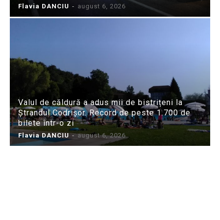
Flavia DANCIU
-
august 6, 2026
Valul de căldură a adus mii de bistrițeni la
Ștrandul Codrișor. Record de peste 1.700 de
bilete într-o zi
Flavia DANCIU
-
august 6, 2026