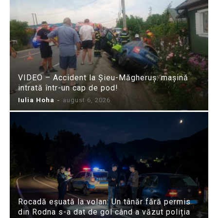
VIDEO – Accident la Șieu-Măgheruș: mașină
intrată într-un cap de pod!
Iulia Hoha
-
august 6, 2026
Rocadă eșuată la volan: Un tânăr fără permis
din Rodna s-a dat de gol când a văzut poliția