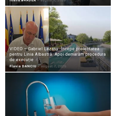
Ioana BRADEA
-
august 7, 2026
VIDEO – Gabriel Lazany: Începe proiectarea
pentru Linia Albastră. Apoi demarăm procedura
de execuție
Flavia DANCIU
-
august 7, 2026