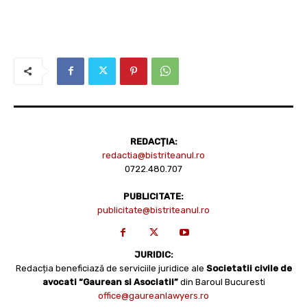
REDACȚIA:
redactia@bistriteanul.ro
0722.480.707
PUBLICITATE:
publicitate@bistriteanul.ro
JURIDIC:
Redacția beneficiază de serviciile juridice ale
Societatii civile de
avocati “Gaurean si Asociatii”
din Baroul Bucuresti
office@gaureanlawyers.ro