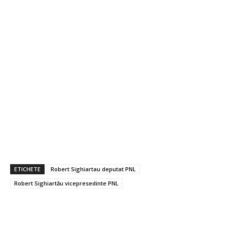
ETICHETE
Robert Sighiartau deputat PNL
Robert Sighiartău vicepresedinte PNL