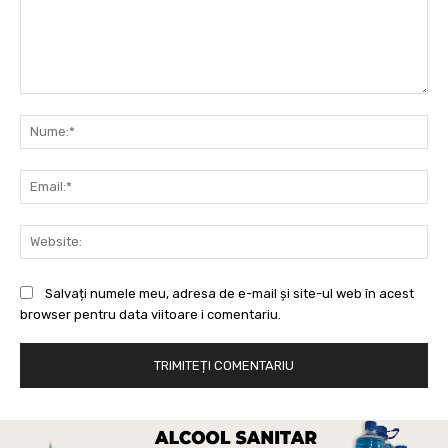
Comentariu:
Nu
Ema
Web
Salvați numele meu, adresa de e-mail și site-ul web în acest
browser pentru data viitoare i comentariu.