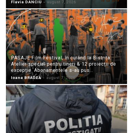
Flavia DANCIU
-
august 7, 2026
PASAJE Film Festival, în curând la Bistrița:
Atelier special pentru tineri & 12 proiecții de
excepție. Abonamentele s-au pus...
Ioana BRADEA
-
august 7, 2026