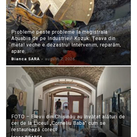
Probleme peste probleme la magistrala
Aquabis de pe Industriei! Kozuk: Țeava din
metal veche e dezastru! Intervenim, reparăm,
apare...
Bianca SARA
-
august 7, 2026
FOTO – Elevii din Chișinău au învățat alături de
cei de la Liceul „Corneliu Baba” cum se
restaurează corect...