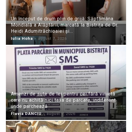
Un început de drum plin de grijă: Săptămâna
Mondială a Alăptării, marcată la Bistrița de Dr.
Heidi Adumitrăchioaiei și...
Iulia Hoha
-
august 7, 2026
Amenzi de sute de lei pentru cei fără vinietă
care nu achită nici taxa de parcare, indiferent
unde parchează
Flavia DANCIU
-
august 7, 2026