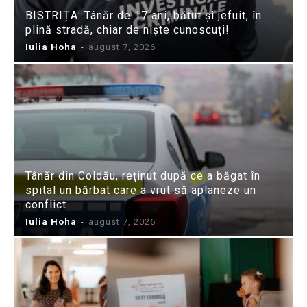
BISTRIȚA: Tânăr de 17 ani, bătut și jefuit, în
plină stradă, chiar de niște cunoscuți!
Iulia Hoha
-
august 7, 2026
Tânăr din Coldău, reținut după ce a băgat în
spital un bărbat care a vrut să aplaneze un
conflict
Iulia Hoha
-
august 7, 2026