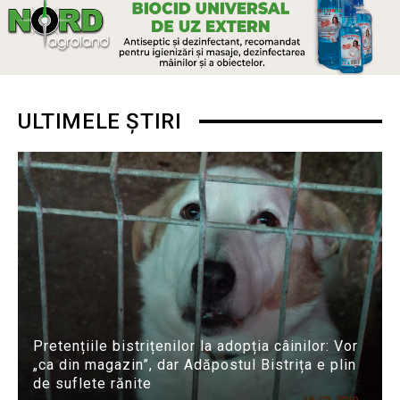
ULTIMELE ȘTIRI
Pretențiile bistrițenilor la adopția câinilor: Vor
„ca din magazin”, dar Adăpostul Bistrița e plin
de suflete rănite