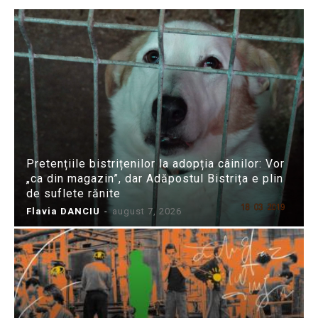
Pretențiile bistrițenilor la adopția câinilor: Vor
„ca din magazin”, dar Adăpostul Bistrița e plin
de suflete rănite
Flavia DANCIU
-
august 7, 2026