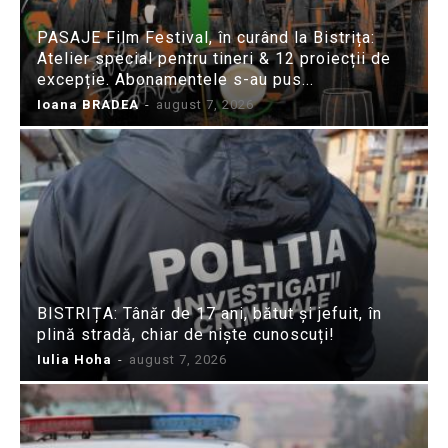
PASAJE Film Festival, în curând la Bistrița:
Atelier special pentru tineri & 12 proiecții de
excepție. Abonamentele s-au pus...
Ioana BRADEA
-
august 7, 2026
BISTRIȚA: Tânăr de 17 ani, bătut și jefuit, în
plină stradă, chiar de niște cunoscuți!
Iulia Hoha
-
august 7, 2026