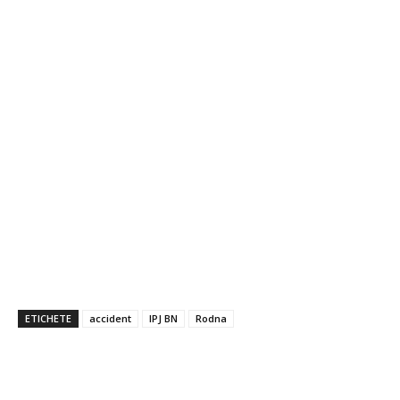
ETICHETE
accident
IPJ BN
Rodna