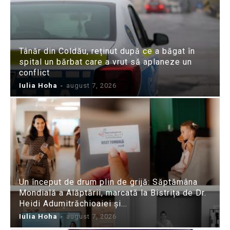
Tânăr din Coldău, reținut după ce a băgat în
spital un bărbat care a vrut să aplaneze un
conflict
Iulia Hoha
-
august 7, 2026
Un început de drum plin de grijă: Săptămâna
Mondială a Alăptării, marcată la Bistrița de Dr.
Heidi Adumitrăchioaiei și...
Iulia Hoha
-
august 7, 2026