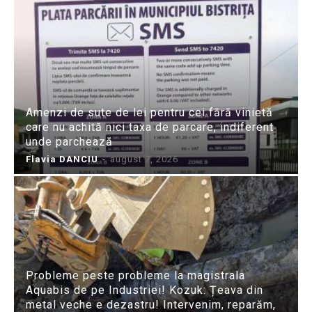
Amenzi de sute de lei pentru cei fără vinietă
care nu achită nici taxa de parcare, indiferent
unde parchează
Flavia DANCIU
-
august 7, 2026
Probleme peste probleme la magistrala
Aquabis de pe Industriei! Kozuk: Țeava din
metal veche e dezastru! Intervenim, reparăm,