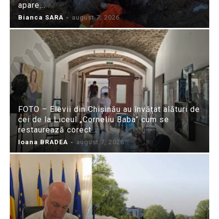
apare...
Bianca SARA
-
august 7, 2026
FOTO – Elevii din Chișinău au învățat alături de
cei de la Liceul „Corneliu Baba” cum se
restaurează corect...
Ioana BRADEA
-
august 7, 2026