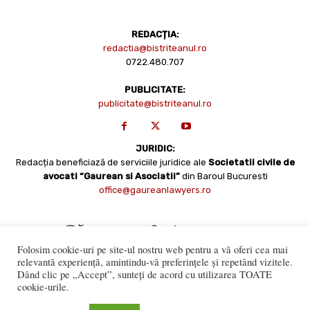
REDACȚIA:
redactia@bistriteanul.ro
0722.480.707
PUBLICITATE:
publicitate@bistriteanul.ro
JURIDIC:
Redacția beneficiază de serviciile juridice ale
Societatii civile de
avocati “Gaurean si Asociatii”
din Baroul Bucuresti
office@gaureanlawyers.ro
Folosim cookie-uri pe site-ul nostru web pentru a vă oferi cea mai
relevantă experiență, amintindu-vă preferințele și repetând vizitele.
Dând clic pe „Accept”, sunteți de acord cu utilizarea TOATE
cookie-urile.
Reproducerea totală sau parțială a materialelor este permisă