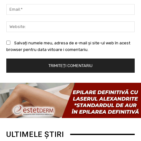
Ema
Web
Salvați numele meu, adresa de e-mail și site-ul web în acest
browser pentru data viitoare i comentariu.
ULTIMELE ȘTIRI