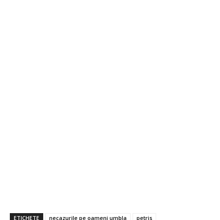
ETICHETE
necazurile pe oameni umbla
petris