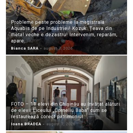
Probleme peste probleme la magistrala
Aquabis de pe Industriei! Kozuk: Țeava din
metal veche e dezastru! Intervenim, reparăm,
apare...
Bianca SARA
-
august 7, 2026
FOTO – 11 elevi din Chișinău au învățat alături
de elevii Liceului „Corneliu Baba” cum se
restaurează corect patrimoniul
Ioana BRADEA
-
august 7, 2026