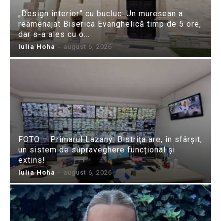
„Design interior” cu bucluc: Un mureșean a
reamenajat Biserica Evanghelică timp de 5 ore,
dar s-a ales cu o...
Iulia Hoha
-
august 6, 2026
FOTO – Primarul Lazany: Bistrița are, în sfârșit,
un sistem de supraveghere funcțional și
extins!
Iulia Hoha
-
august 6, 2026