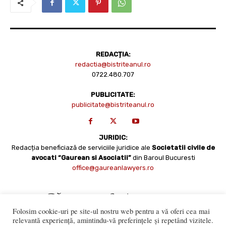
REDACȚIA:
redactia@bistriteanul.ro
0722.480.707
PUBLICITATE:
publicitate@bistriteanul.ro
JURIDIC:
Redacția beneficiază de serviciile juridice ale
Societatii civile de
avocati “Gaurean si Asociatii”
din Baroul Bucuresti
office@gaureanlawyers.ro
Folosim cookie-uri pe site-ul nostru web pentru a vă oferi cea mai
relevantă experiență, amintindu-vă preferințele și repetând vizitele.