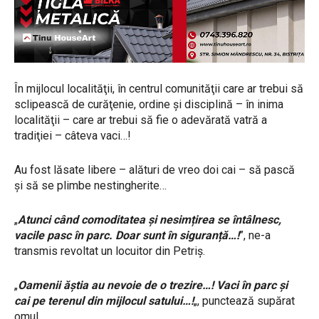
În mijlocul localităţii, în centrul comunităţii care ar trebui să
sclipească de curăţenie, ordine şi disciplină – în inima
localităţii – care ar trebui să fie o adevărată vatră a
tradiţiei – câteva vaci…!
Au fost lăsate libere – alături de vreo doi cai – să pască
şi să se plimbe nestingherite…
„
Atunci când comoditatea și nesimțirea se întâlnesc,
vacile pasc în parc. Doar sunt în siguranță…!
”, ne-a
transmis revoltat un locuitor din Petriş.
„
Oamenii ăștia au nevoie de o trezire…! Vaci în parc și
cai pe terenul din mijlocul satului…!
„, punctează supărat
omul…