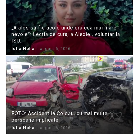
„A ales să fie acolo unde era cea mai mare
nevoie”: Lecția de curaj a Alexiei, voluntar la
ISU...
Iulia Hoha
-
august 6, 2026
FOTO: Accident la Coldău, cu mai multe
persoane implicate
Iulia Hoha
-
august 6, 2026