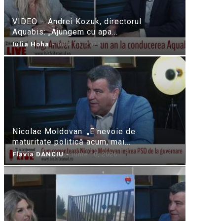
VIDEO – Andrei Kozuk, directorul
Aquabis: „Ajungem cu apa...
Iulia Hoha
-
iulie 21, 2026
Nicolae Moldovan: „E nevoie de
maturitate politică acum, mai...
Flavia DANCIU
-
iunie 10, 2026