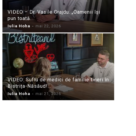
VIDEO – Dr. Vasile Grajdu: „Oamenii își
pun toată...
Iulia Hoha
-
mai 22, 2026
VIDEO: Suflu de medici de familie tineri în
Bistrița-Năsăud!...
Iulia Hoha
-
mai 21, 2026