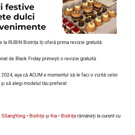
 la RUBIN Bistrița îți oferă prima revizie gratuită.
t de Black Friday primești o revizie gratuită.
e 2024, așa că ACUM e momentul să le faci o vizită celor
 și să alegi modelul tău preferat.
,
SSangYong • Bistrița
și
Kia • Bistrița
rămâneți la curent cu