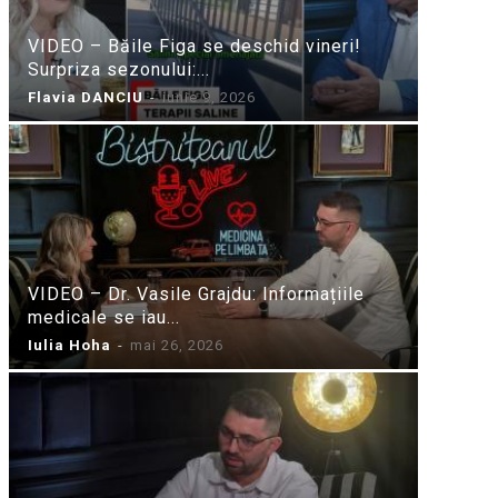
VIDEO – Băile Figa se deschid vineri!
Surpriza sezonului:...
Flavia DANCIU
-
iunie 9, 2026
VIDEO – Dr. Vasile Grajdu: Informațiile
medicale se iau...
Iulia Hoha
-
mai 26, 2026