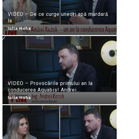
VIDEO – De ce curge uneori apă murdară
la...
Iulia Hoha
-
iulie 24, 2026
VIDEO – Provocările primului an la
conducerea Aquabis! Andrei...
Iulia Hoha
-
iulie 21, 2026