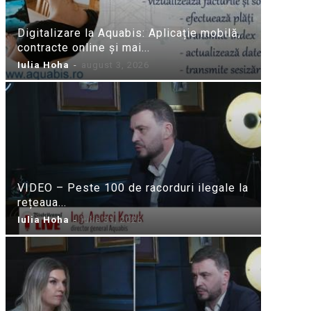
Digitalizare la Aquabis: Aplicație mobilă,
contracte online și mai...
Iulia Hoha
-
august 3, 2026
VIDEO – Peste 100 de racorduri ilegale la
rețeaua...
Iulia Hoha
-
iulie 31, 2026