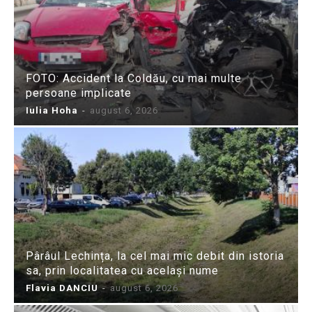
FOTO: Accident la Coldău, cu mai multe
persoane implicate
Iulia Hoha
-
august 6, 2026
Pârâul Lechința, la cel mai mic debit din istoria
sa, prin localitatea cu același nume
Flavia DANCIU
-
august 6, 2026