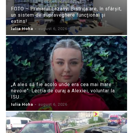
FOTO – Primarul Lazany: Bistrița are, în sfârșit,
un sistem de supraveghere funcțional și
extins!
Iulia Hoha
-
august 6, 2026
„A ales să fie acolo unde era cea mai mare
nevoie”: Lecția de curaj a Alexiei, voluntar la
ISU...
Iulia Hoha
-
august 6, 2026