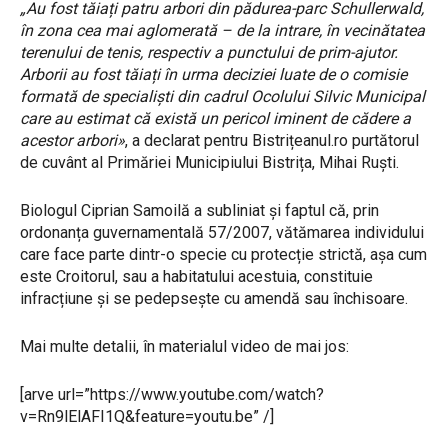
„Au fost tăiați patru arbori din pădurea-parc Schullerwald,
în zona cea mai aglomerată – de la intrare, în vecinătatea
terenului de tenis, respectiv a punctului de prim-ajutor.
Arborii au fost tăiați în urma deciziei luate de o comisie
formată de specialiști din cadrul Ocolului Silvic Municipal
care au estimat că există un pericol iminent de cădere a
acestor arbori»
, a declarat pentru Bistrițeanul.ro purtătorul
de cuvânt al Primăriei Municipiului Bistrița, Mihai Ruști.
Biologul Ciprian Samoilă a subliniat și faptul că, prin
ordonanța guvernamentală 57/2007, vătămarea individului
care face parte dintr-o specie cu protecție strictă, așa cum
este Croitorul, sau a habitatului acestuia, constituie
infracțiune și se pedepsește cu amendă sau închisoare.
Mai multe detalii, în materialul video de mai jos:
[arve url=”https://www.youtube.com/watch?
v=Rn9lElAFI1Q&feature=youtu.be” /]