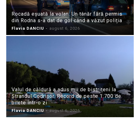
Rocadă eșuată la volan: Un tânăr fără permis
din Rodna s-a dat de gol când a văzut poliția
Flavia DANCIU
-
august 6, 2026
Valul de căldură a adus mii de bistrițeni la
Ștrandul Codrișor. Record de peste 1.700 de
bilete într-o zi
Flavia DANCIU
-
august 6, 2026