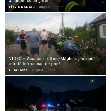
accident cu un șofer...
Flavia DANCIU
-
august 6, 2026
VIDEO – Accident la Șieu-Măgheruș: mașină
intrată într-un cap de pod!
Iulia Hoha
-
august 6, 2026