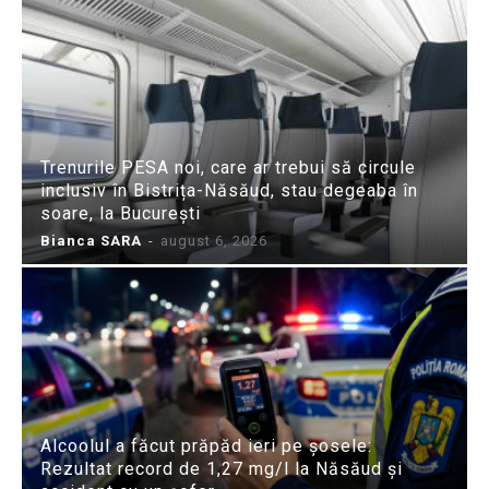
Trenurile PESA noi, care ar trebui să circule
inclusiv în Bistrița-Năsăud, stau degeaba în
soare, la București
Bianca SARA
-
august 6, 2026
Alcoolul a făcut prăpăd ieri pe șosele:
Rezultat record de 1,27 mg/l la Năsăud și