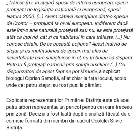
„Trăiesc (n.r. în stejar) specii de interes european, specii
protejate de legislația națională și europeană, specii
Natura 2000. (…) Avem câteva exemplare dintr-o specie
de Croitor – protejată la nivel european. Indiferent dacă
este într-o arie naturală protejată sau nu, ea este protejată
atât ca individ, cât și ca habitatul în care trăiește. (…) Nu
cunosc detalii. De ce această acțiune? Acest individ de
stejar și cu multitudinea de specii, mai ales de
nevertebrate care sălășluiesc în el, nu trebuiau să dispară.
Puteau fi protejați oamenii prin soluții auxiliare (…) Cei
răspunzători de acest fapt ne pot lămuri»
, a explicat
biologul Ciprian Samoilă, aflat chiar la fața locului, acolo
unde cei patru stejari au fost puși la pământ.
Explicația reprezentanților Primăriei Bistrița este că acei
patru arbori reprezentau un pericol pentru cei care treceau
prin zonă. Decizia a fost luată după o analiză făcută de o
comisie formată din membri din cadrul Ocolului Silvic
Bistrița.