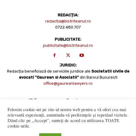
REDACȚIA:
redactia@bistriteanul.ro
0722.480.707
PUBLICITATE:
publicitate@bistriteanul.ro
JURIDIC:
Redacția beneficiază de serviciile juridice ale
Societatii civile de
avocati “Gaurean si Asociatii”
din Baroul Bucuresti
office@gaureanlawyers.ro
Folosim cookie-uri pe site-ul nostru web pentru a vă oferi cea mai
relevantă experiență, amintindu-vă preferințele și repetând vizitele.
Dând clic pe „Accept”, sunteți de acord cu utilizarea TOATE
cookie-urile.
Reproducerea totală sau parțială a materialelor este permisă