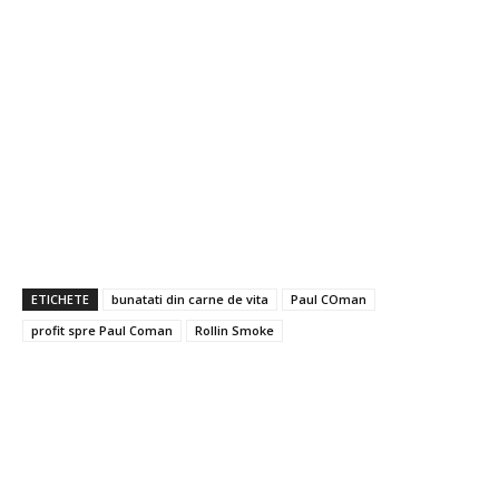
ETICHETE
bunatati din carne de vita
Paul COman
profit spre Paul Coman
Rollin Smoke