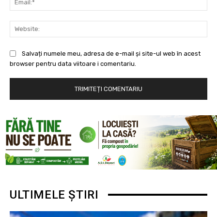
Web
Salvați numele meu, adresa de e-mail și site-ul web în acest
browser pentru data viitoare i comentariu.
ULTIMELE ȘTIRI