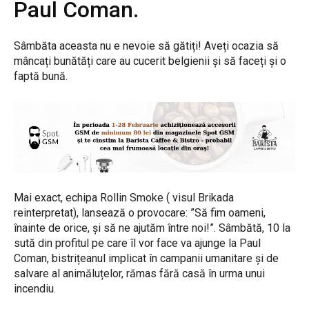
Paul Coman.
Sâmbăta aceasta nu e nevoie să gătiți! Aveți ocazia să
mâncați bunătăți care au cucerit belgienii și să faceți și o
faptă bună.
Mai exact, echipa Rollin Smoke ( visul Brikada
reinterpretat), lansează o provocare: ”Să fim oameni,
înainte de orice, și să ne ajutăm între noi!”. Sâmbătă, 10 la
sută din profitul pe care îl vor face va ajunge la Paul
Coman, bistrițeanul implicat în campanii umanitare și de
salvare al animăluțelor, rămas fără casă în urma unui
incendiu.