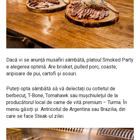
Dacă vi se anunță musafiri sâmbătă, platoul Smoked Party
e alegerea optimă. Are brisket, pulled porc, coaste,
aripioare de pui, cartofi și sosuri.
Puteți opta sâmbătă să vă delectați cu cotletul de
berbecuț, T-Bone, Tomahawk sau mușchiulețul de la
producătorul local de carne de vită premium – Turma. În
meniu găsiți și Antricotul de Argentina sau Brazilia, din
care se face Steak-ul zilei.