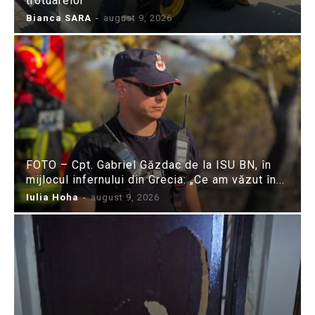
trotuarelor
Bianca SARA
-
august 9, 2026
FOTO – Cpt. Gabriel Găzdac de la ISU BN, în
mijlocul infernului din Grecia: „Ce am văzut în...
Iulia Hoha
-
august 9, 2026