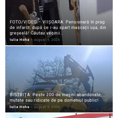
FOTO/VIDEO – VIIȘOARA: Pensionară în prag
de infarct, după ce i-au spart mascații ușa, din
greșeală! Căutau vecinii…
Iulia Hoha
-
august 9, 2026
BISTRIȚA: Peste 200 de mașini abandonate,
mutate sau ridicate de pe domeniul public!
Iulia Hoha
-
august 9, 2026