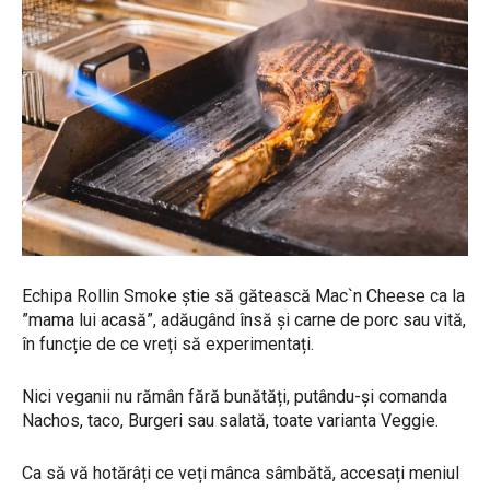
Echipa Rollin Smoke știe să gătească Mac`n Cheese ca la
”mama lui acasă”, adăugând însă și carne de porc sau vită,
în funcție de ce vreți să experimentați.
Nici veganii nu rămân fără bunătăți, putându-și comanda
Nachos, taco, Burgeri sau salată, toate varianta Veggie.
Ca să vă hotărâți ce veți mânca sâmbătă, accesați meniul