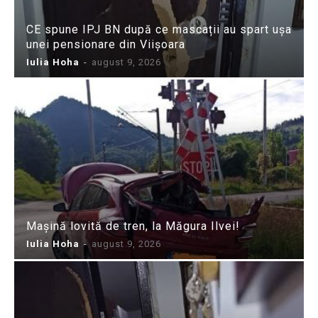
CE spune IPJ BN după ce mascații au spart ușa
unei pensionare din Viișoara
Iulia Hoha
-
august 9, 2026
Mașină lovită de tren, la Măgura Ilvei!
Iulia Hoha
-
august 9, 2026