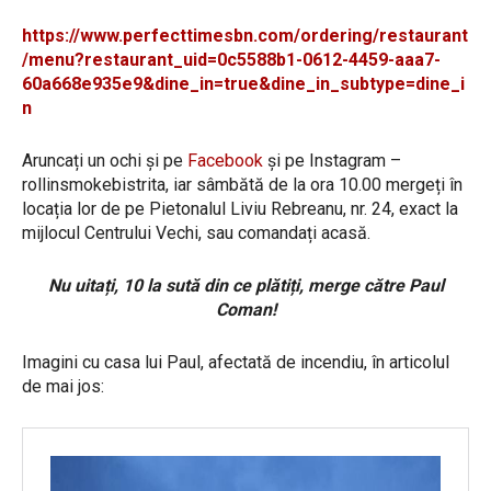
https://www.perfecttimesbn.com/ordering/restaurant
/menu?restaurant_uid=0c5588b1-0612-4459-aaa7-
60a668e935e9&dine_in=true&dine_in_subtype=dine_i
n
Aruncați un ochi și pe
Facebook
și pe Instagram –
rollinsmokebistrita, iar sâmbătă de la ora 10.00 mergeți în
locația lor de pe Pietonalul Liviu Rebreanu, nr. 24, exact la
mijlocul Centrului Vechi, sau comandați acasă.
Nu uitați, 10 la sută din ce plătiți, merge către Paul
Coman!
Imagini cu casa lui Paul, afectată de incendiu, în articolul
de mai jos: