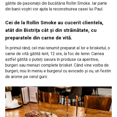
gătite de pasionații din bucătăria Rollin Smoke. Iar parte
din banii voștri vor ajuta la reconstruirea casei lui Paul.
Cei de la Rollin Smoke au cucerit clientela,
atât din Bistrița cât și din străinătate, cu
preparatele din carne de vită.
În primul rând, cel mai renumit preparat al lor e brisketul, o
carne de vită gătită lent, 12 ore, la foc de lemn. Carnea
astfel gătită o puteți savura în produse ca aperitive,
burgeri sau meniuri complete brisket. Când vine vorba de
burgeri, nou în meniu e burgerul cu avocado și ou, un festin
de arome pe cerul gurii.