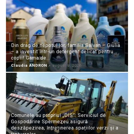
Din drag de nepotul lor, familia Salvan – Giulia
– a investit într-un detergent delicat pentru
copii! Gama de...
Claudia ANDRON
-
august 9, 2026
Comunele au propriul „DIS”: Serviciul de
Gospodărire Spermezeu asigură
deszăpezirea, întreținerea spațiilor verzi și a