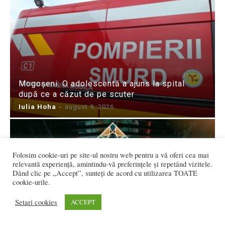
Mogoșeni: O adolescentă a ajuns la spital
după ce a căzut de pe scuter
Iulia Hoha
-
august 9, 2026
Folosim cookie-uri pe site-ul nostru web pentru a vă oferi cea mai
relevantă experiență, amintindu-vă preferințele și repetând vizitele.
Dând clic pe „Accept”, sunteți de acord cu utilizarea TOATE
cookie-urile.
Setari cookies
ACCEPT
Noapte incendiară, în 28 August, la Domeniul
Transilvania! Mixează DJ REMAN!