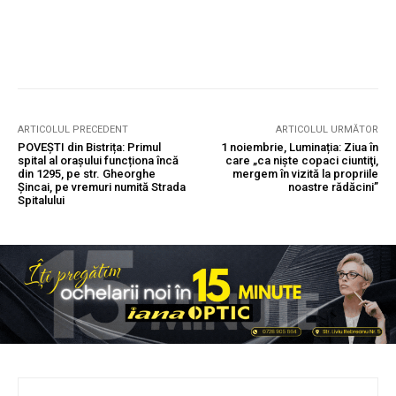
ARTICOLUL PRECEDENT
ARTICOLUL URMĂTOR
POVEȘTI din Bistrița: Primul
1 noiembrie, Luminația: Ziua în
spital al orașului funcționa încă
care „ca nişte copaci ciuntiţi,
din 1295, pe str. Gheorghe
mergem în vizită la propriile
Șincai, pe vremuri numită Strada
noastre rădăcini”
Spitalului