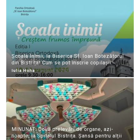
Școala Inimii, la Biserica Sf. Ioan Botezătorul
din Bistrița! Cum se pot înscrie copilașii:
Iulia Hoha
-
august 6, 2026
MINUNAT: Două prelevări de organe, azi-
noapte, la Spitalul Bistrița. Șansă pentru alții