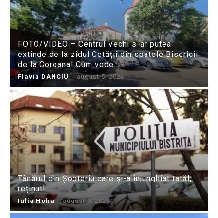
FOTO/VIDEO – Centrul Vechi s-ar putea
extinde de la zidul Cetății din spatele Bisericii
de la Coroana! Cum vede...
Flavia DANCIU
-
august 5, 2026
Tânărul din Șopteriu care și-a înjunghiat tatăl,
reținut!
Iulia Hoha
-
august 5, 2026