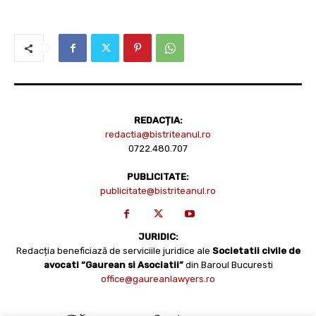
REDACȚIA:
redactia@bistriteanul.ro
0722.480.707
PUBLICITATE:
publicitate@bistriteanul.ro
JURIDIC:
Redacția beneficiază de serviciile juridice ale
Societatii civile de
avocati “Gaurean si Asociatii”
din Baroul Bucuresti
office@gaureanlawyers.ro