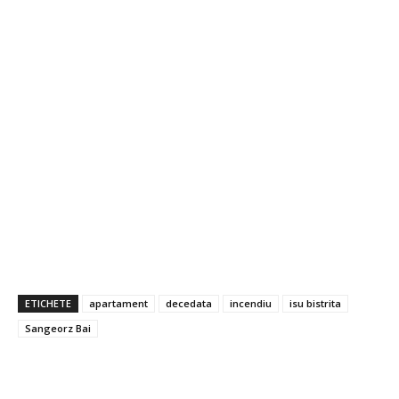
ETICHETE
apartament
decedata
incendiu
isu bistrita
Sangeorz Bai