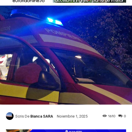
Scris De
Bianca SARA
1610
0
Noiembrie 1, 2025