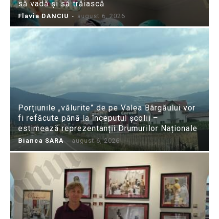
să vadă și să trăiască
Flavia DANCIU
-
august 6, 2026
Porțiunile „vălurite” de pe Valea Bârgăului vor
fi refăcute până la începutul școlii –
estimează reprezentanții Drumurilor Naționale
Bianca SARA
-
august 6, 2026