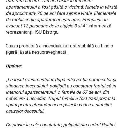
fum fără flacără. Din nefericire în interiorul
apartamentului a fost găsită o victimă, femeie in vârstă
de aproximativ 70 de ani fără semne vitale. Elementele
de mobilier din apartament erau arse. Pompierii au
evacuat 12 persoane de la etajele 3 si 4”,
informează
reprezentanții ISU Bistrița.
Cauza probabilă a incendiului a fost stabilită ca fiind o
țigară lăsată nesupravegheată.
Update:
„La locul evenimentului, după intervenția pompierilor și
stingerea incendiului, polițiștii au constatat faptul că în
interiorul apartamentului, o femeie de 67 de ani, din
nefericire a decedat. Trupul femeii a fost transportat la
spital pentru efectuării necropsiei în vederea stabilirii
cauzelor decesului.
Cu privire la cele constatate, polițiștii din cadrul Poliției