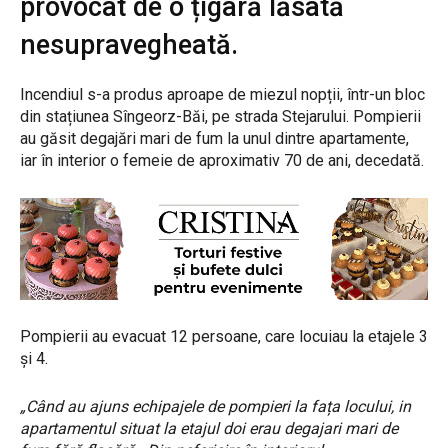
provocat de o țigară lăsată
nesupravegheată.
Incendiul s-a produs aproape de miezul nopții, într-un bloc
din stațiunea Sîngeorz-Băi, pe strada Stejarului. Pompierii
au găsit degajări mari de fum la unul dintre apartamente,
iar în interior o femeie de aproximativ 70 de ani, decedată.
Pompierii au evacuat 12 persoane, care locuiau la etajele 3
și 4.
„Când au ajuns echipajele de pompieri la fața locului, in
apartamentul situat la etajul doi erau degajari mari de