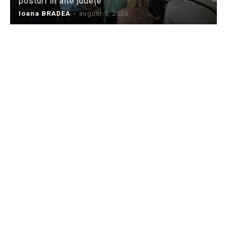
posturi în alte județe
Ioana BRADEA
-
august 5, 2026