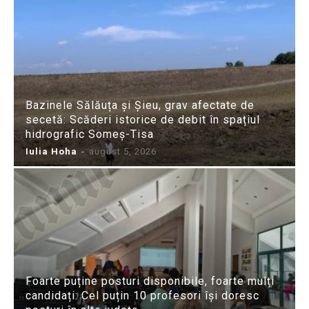
Bazinele Sălăuța și Șieu, grav afectate de
secetă: Scăderi istorice de debit în spațiul
hidrografic Someș-Tisa
Iulia Hoha
-
august 5, 2026
Foarte puține posturi disponibile, foarte mulți
candidați: Cel puțin 10 profesori își doresc