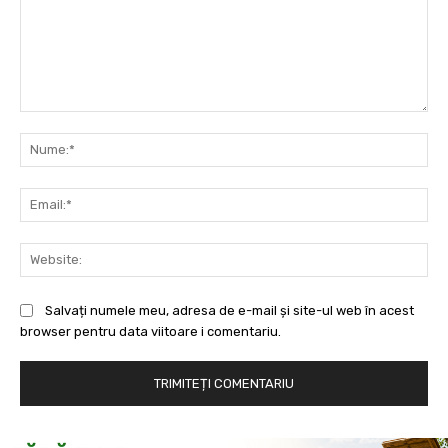
Comentariu:
Nu
Ema
Web
Salvați numele meu, adresa de e-mail și site-ul web în acest
browser pentru data viitoare i comentariu.