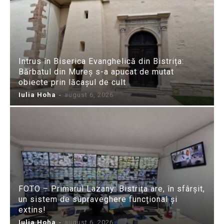
Intrus în Biserica Evanghelică din Bistrița:
Bărbatul din Mureș s-a apucat de mutat
obiecte prin lăcașul de cult
Iulia Hoha
-
august 6, 2026
FOTO – Primarul Lazany: Bistrița are, în sfârșit,
un sistem de supraveghere funcțional și
extins!
Iulia Hoha
-
august 6, 2026