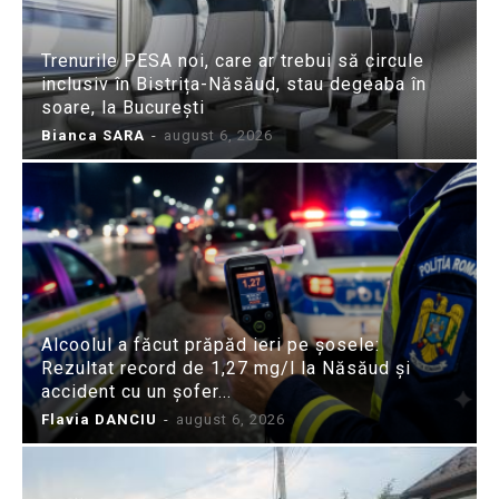
Trenurile PESA noi, care ar trebui să circule
inclusiv în Bistrița-Năsăud, stau degeaba în
soare, la București
Bianca SARA
-
august 6, 2026
Alcoolul a făcut prăpăd ieri pe șosele:
Rezultat record de 1,27 mg/l la Năsăud și
accident cu un șofer...
Flavia DANCIU
-
august 6, 2026