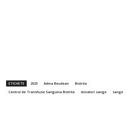
ETICHETE
2025
Adina Beudean
Bistrita
Centrul de Transfuzie Sanguina Bistrita
donatori sange
sange