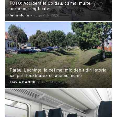
FOTO: Accident la Coldău, cu mai multe
persoane implicate
Iulia Hoha
-
august 6, 2026
Pârâul Lechința, la cel mai mic debit din istoria
sa, prin localitatea cu același nume
Flavia DANCIU
-
august 6, 2026