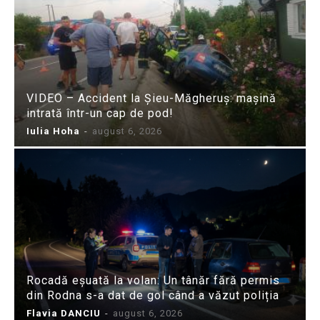
VIDEO – Accident la Șieu-Măgheruș: mașină
intrată într-un cap de pod!
Iulia Hoha
-
august 6, 2026
Rocadă eșuată la volan: Un tânăr fără permis
din Rodna s-a dat de gol când a văzut poliția
Flavia DANCIU
-
august 6, 2026