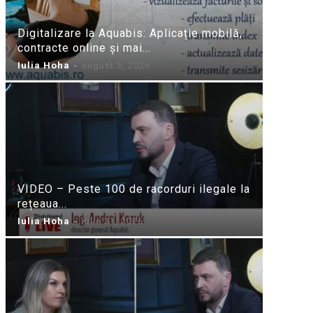
Digitalizare la Aquabis: Aplicație mobilă,
contracte online și mai...
Iulia Hoha
-
august 3, 2026
VIDEO – Peste 100 de racorduri ilegale la
rețeaua...
Iulia Hoha
-
iulie 31, 2026