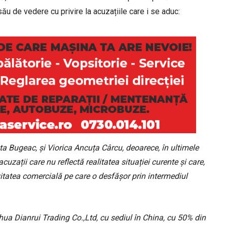
ău de vedere cu privire la acuzațiile care i se aduc:
geta Bugeac, și Viorica Ancuța Cârcu, deoarece, în ultimele
acuzații care nu reflectă realitatea situației curente și care,
vitatea comercială pe care o desfășor prin intermediul
inhua Dianrui Trading Co.,Ltd, cu sediul în China, cu 50% din