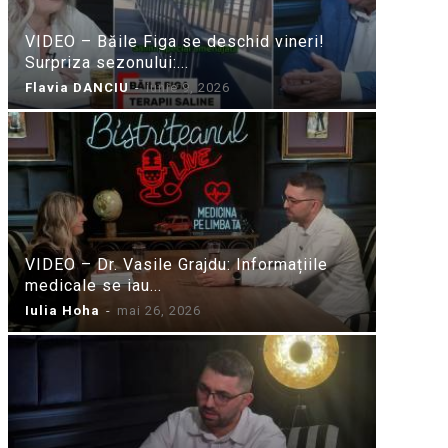
VIDEO – Băile Figa se deschid vineri!
Surpriza sezonului:...
Flavia DANCIU
-
iunie 9, 2026
VIDEO – Dr. Vasile Grajdu: Informațiile
medicale se iau...
Iulia Hoha
-
mai 26, 2026