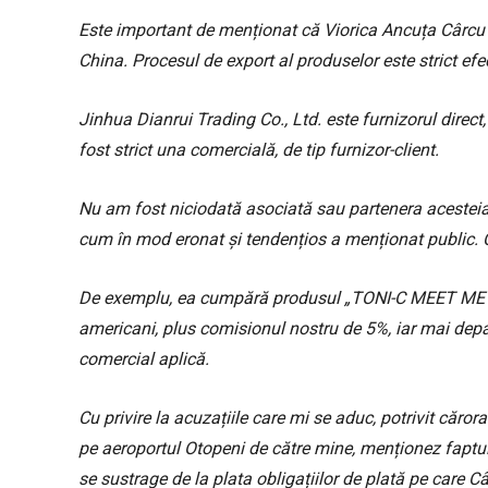
Este important de menționat că Viorica Ancuța Cârcu nu
China. Procesul de export al produselor este strict e
Jinhua Dianrui Trading Co., Ltd. este furnizorul direct
fost strict una comercială, de tip furnizor-client.
Nu am fost niciodată asociată sau partenera acesteia 
cum în mod eronat și tendențios a menționat public. C
De exemplu, ea cumpără produsul „TONI-C MEET ME A
americani, plus comisionul nostru de 5%, iar mai depar
comercial aplică.
Cu privire la acuzațiile care mi se aduc, potrivit căro
pe aeroportul Otopeni de către mine, menționez faptu
se sustrage de la plata obligațiilor de plată pe care C