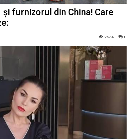
i furnizorul din China! Care
ze:
2564
0