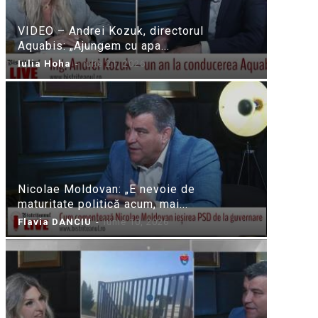
VIDEO – Andrei Kozuk, directorul
Aquabis: „Ajungem cu apa...
Iulia Hoha
-
iulie 21, 2026
Nicolae Moldovan: „E nevoie de
maturitate politică acum, mai...
Flavia DANCIU
-
iunie 10, 2026