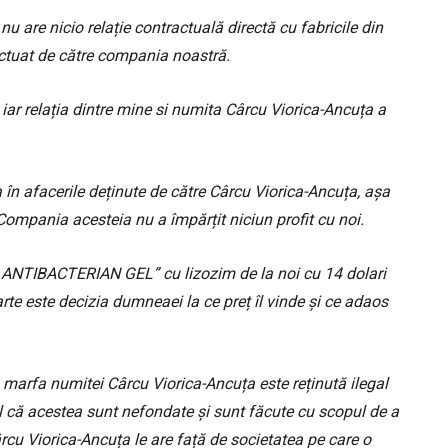
 are nicio relație contractuală directă cu fabricile din
fectuat de către compania noastră.
, iar relația dintre mine si numita Cârcu Viorica-Ancuța a
în afacerile deținute de către Cârcu Viorica-Ancuța, așa
ompania acesteia nu a împărțit niciun profit cu noi.
NTIBACTERIAN GEL” cu lizozim de la noi cu 14 dolari
te este decizia dumneaei la ce preț îl vinde și ce adaos
ra marfa numitei Cârcu Viorica-Ancuța este reținută ilegal
l că acestea sunt nefondate și sunt făcute cu scopul de a
ârcu Viorica-Ancuța le are față de societatea pe care o