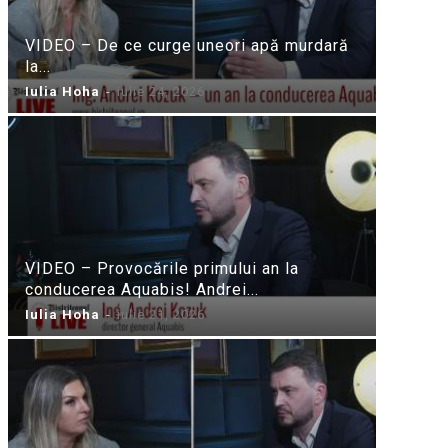
VIDEO – De ce curge uneori apă murdară
la...
Iulia Hoha
-
iulie 24, 2026
VIDEO – Provocările primului an la
conducerea Aquabis! Andrei...
Iulia Hoha
-
iulie 21, 2026