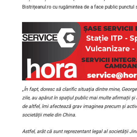
Bistrițeanul.ro cu rugămintea de a face public punctul s
„În fapt, doresc să clarific situația dintre mine, Geor
zile, au apărut în spațiul public mai multe afirmații și 
de altfel, îmi afectează grav imaginea precum și acti
societății mele din China.
Astfel, arăt că sunt reprezentant legal al societății J