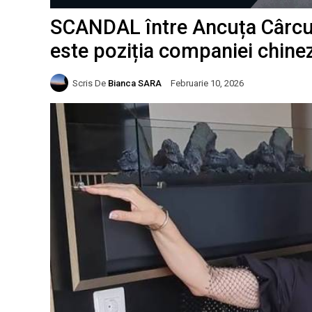
SCANDAL între Ancuța Cârcu ș
este poziția companiei chine
Scris De
Bianca SARA
Februarie 10, 2026