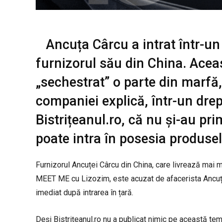
Ancuța Cârcu a intrat într-u
furnizorul său din China. Acea
„sechestrat” o parte din marfă,
companiei explică, într-un drept
Bistrițeanul.ro, că nu și-au pri
poate intra în posesia produsel
Furnizorul Ancuței Cârcu din China, care livrează mai 
MEET ME cu Lizozim, este acuzat de afacerista Ancuța 
imediat după intrarea în țară.
Deși Bistrițeanul.ro nu a publicat nimic pe această temă,