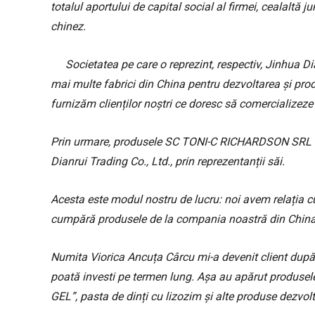
totalul aportului de capital social al firmei, cealaltă
chinez.
Societatea pe care o reprezint, respectiv, Jinhua D
mai multe fabrici din China pentru dezvoltarea și pro
furnizăm clienților noștri ce doresc să comercializeze
Prin urmare, produsele SC TONI-C RICHARDSON SRL su
Dianrui Trading Co., Ltd., prin reprezentanții săi.
Acesta este modul nostru de lucru: noi avem relația cu f
cumpără produsele de la compania noastră din China, noi
Numita Viorica Ancuța Cârcu mi-a devenit client după c
poată investi pe termen lung. Așa au apărut produs
GEL”, pasta de dinți cu lizozim și alte produse dezvo