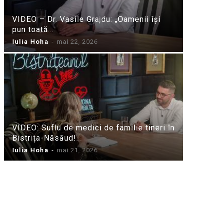
VIDEO – Dr. Vasile Grajdu: „Oamenii își
pun toată...
Iulia Hoha
-
mai 22, 2026
VIDEO: Suflu de medici de familie tineri în
Bistrița-Năsăud!...
Iulia Hoha
-
mai 21, 2026