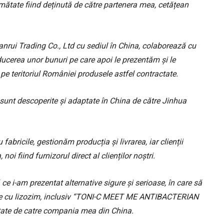
 jumătate fiind deținută de către partenera mea, cetățean
ianrui Trading Co., Ltd cu sediul în China, colaborează cu
ducerea unor bunuri pe care apoi le prezentăm și le
 pe teritoriul României produsele astfel contractate.
nt descoperite și adaptate în China de către Jinhua
abricile, gestionăm producția și livrarea, iar clienții
 fiind furnizorul direct al clienților noștri.
e i-am prezentat alternative sigure și serioase, în care să
ele cu lizozim, inclusiv “TONI-C MEET ME ANTIBACTERIAN
ltate de catre compania mea din China.