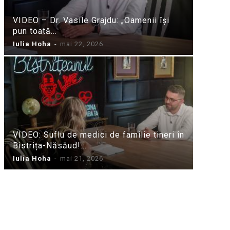
VIDEO – Dr. Vasile Grajdu: „Oamenii își
pun toată...
Iulia Hoha
-
mai 22, 2026
VIDEO: Suflu de medici de familie tineri în
Bistrița-Năsăud!...
Iulia Hoha
-
mai 21, 2026