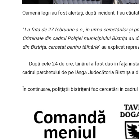
Oamenii legii au fost alertați, după incident, l-au căuta
”
La fata de 27 februarie a.c., în urma cercetărilor și pro
Criminale din cadrul Poliției municipiului Bistrița au 
din Bistrița, cercetat pentru tâlhărie
” au explicat repre
După cele 24 de ore, tânărul a fost dus în fața insta
cadrul parchetului de pe lângă Judecătoria Bistrița a 
În continuare, polițiștii bistrițeni fac cercetări în cadr