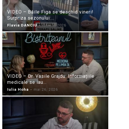
VIDEO – Băile Figa se deschid vineri!
Surpriza sezonului:...
Flavia DANCIU
-
iunie 9, 2026
VIDEO – Dr. Vasile Grajdu: Informațiile
medicale se iau...
Iulia Hoha
-
mai 26, 2026