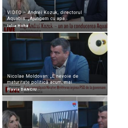
VIDEO – Andrei Kozuk, directorul
Aquabis: „Ajungem cu apa...
Iulia Hoha
-
iulie 21, 2026
Nicolae Moldovan: „E nevoie de
maturitate politică acum, mai...
Flavia DANCIU
-
iunie 10, 2026