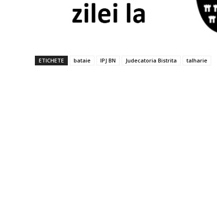
ETICHETE
bataie
IPJ BN
Judecatoria Bistrita
talharie