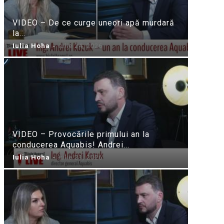
VIDEO – De ce curge uneori apă murdară
la...
Iulia Hoha
-
iulie 24, 2026
VIDEO – Provocările primului an la
conducerea Aquabis! Andrei...
Iulia Hoha
-
iulie 21, 2026