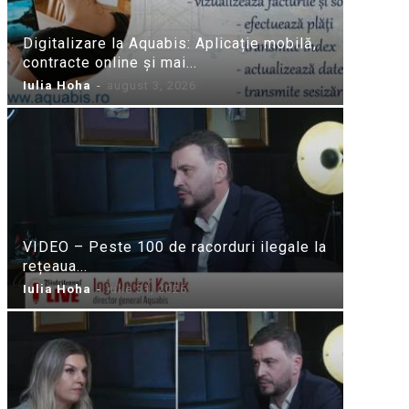
Digitalizare la Aquabis: Aplicație mobilă,
contracte online și mai...
Iulia Hoha
-
august 3, 2026
VIDEO – Peste 100 de racorduri ilegale la
rețeaua...
Iulia Hoha
-
iulie 31, 2026