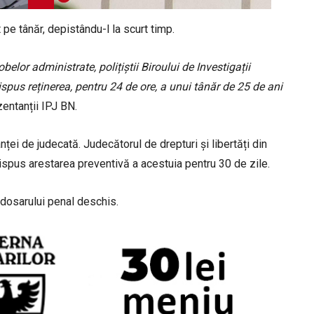
t pe tânăr, depistându-l la scurt timp.
belor administrate, polițiștii Biroului de Investigații
dispus reținerea, pentru 24 de ore, a unui tânăr de 25 de ani
zentanții IPJ BN.
nței de judecată. Judecătorul de drepturi și libertăți din
dispus arestarea preventivă a acestuia pentru 30 de zile.
ul dosarului penal deschis.