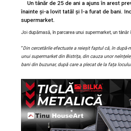
Un tânăr de 25 de ani a ajuns în arest pre
înainte și-a lovit tatăl și l-a furat de bani. I
supermarket.
Joi dupămasă, în parcarea unui supermarket, un tânăr îș
”
Din cercetările efectuate a reieșit faptul că, în după-
unui supermarket din Bistrița, din cauza unor neînțelege
bani din buzunar, după care a plecat de la fața loculu