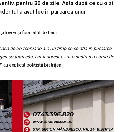
ventiv, pentru 30 de zile. Asta după ce cu o zi
ncidentul a avut loc în parcarea unui
i lovea și fura tatăl de bani.
masa de 26 februarie a.c., în timp ce se afla în parcarea
ri cu tatăl său, l-ar fi agresat, i-ar fi sustras o sumă de
i
” au explicat polițiștii bistrițeni.