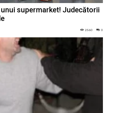
ea unui supermarket! Judecătorii
le
2560
0