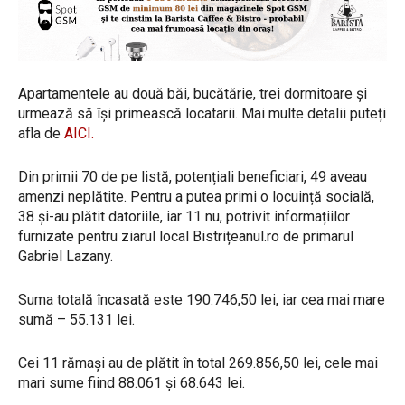
Apartamentele au două băi, bucătărie, trei dormitoare și
urmează să își primească locatarii. Mai multe detalii puteți
afla de
AICI.
Din primii 70 de pe listă, potențiali beneficiari, 49 aveau
amenzi neplătite. Pentru a putea primi o locuință socială,
38 și-au plătit datoriile, iar 11 nu, potrivit informațiilor
furnizate pentru ziarul local Bistrițeanul.ro de primarul
Gabriel Lazany.
⁠Suma totală încasată este 190.746,50 lei, iar cea mai mare
sumă – 55.131 lei.
Cei 11 rămași au de plătit în total 269.856,50 lei, cele mai
mari sume fiind 88.061 și 68.643 lei.