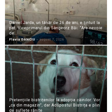
Daniel Jarda, un tânăr de 26 de ani, e țintuit la
pat. Viceprimarul din Sângeorz Băi: ”Are nevoie
de...
Flavia DANCIU
-
august 7, 2026
Pretențiile bistrițenilor la adopția câinilor: Vor
„ca din magazin”, dar Adăpostul Bistrița e plin
de suflete rănite