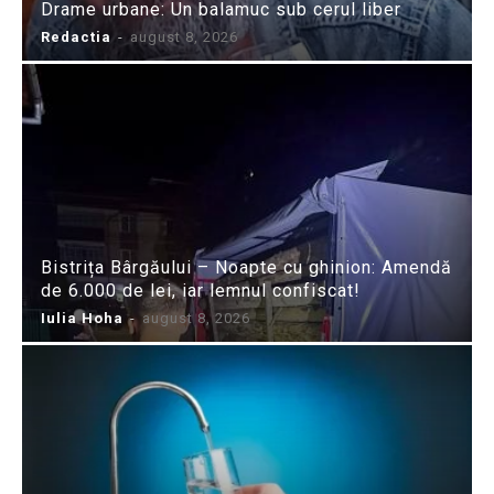
Drame urbane: Un balamuc sub cerul liber
Redactia
-
august 8, 2026
Bistrița Bârgăului – Noapte cu ghinion: Amendă
de 6.000 de lei, iar lemnul confiscat!
Iulia Hoha
-
august 8, 2026