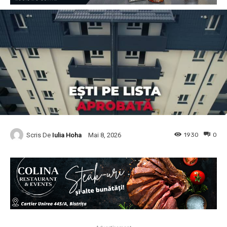
Scris De
Iulia Hoha
1930
0
Mai 8, 2026