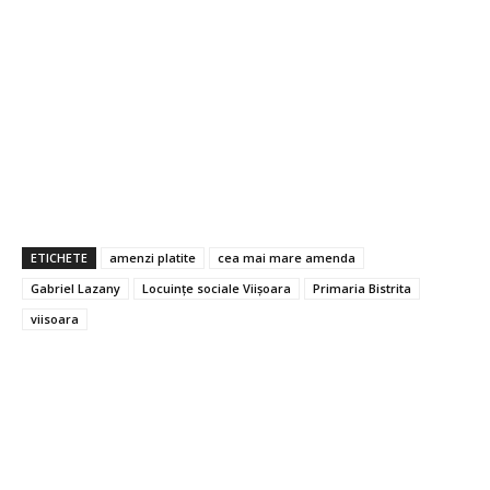
ETICHETE
amenzi platite
cea mai mare amenda
Gabriel Lazany
Locuințe sociale Viișoara
Primaria Bistrita
viisoara