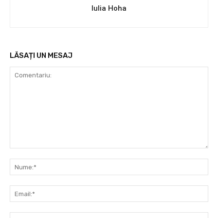
Iulia Hoha
LĂSAȚI UN MESAJ
Comentariu:
Nu
Ema
Web