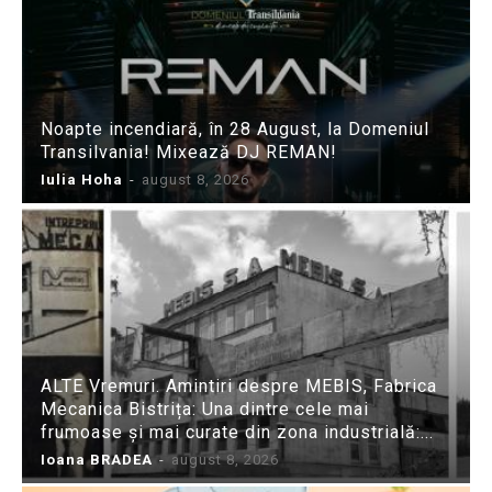
Noapte incendiară, în 28 August, la Domeniul
Transilvania! Mixează DJ REMAN!
Iulia Hoha
-
august 8, 2026
ALTE Vremuri. Amintiri despre MEBIS, Fabrica
Mecanica Bistrița: Una dintre cele mai
frumoase și mai curate din zona industrială:...
Ioana BRADEA
-
august 8, 2026