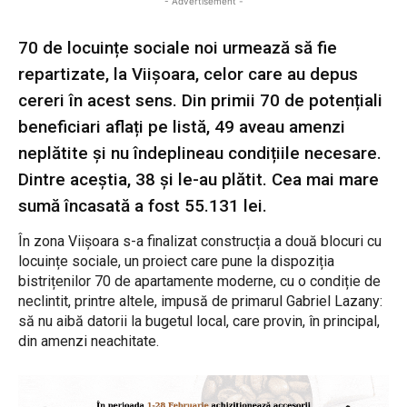
- Advertisement -
70 de locuințe sociale noi urmează să fie
repartizate, la Viișoara, celor care au depus
cereri în acest sens. Din primii 70 de potențiali
beneficiari aflați pe listă, 49 aveau amenzi
neplătite și nu îndeplineau condițiile necesare.
Dintre aceștia, 38 și le-au plătit. Cea mai mare
sumă încasată a fost 55.131 lei.
În zona Viișoara s-a finalizat construcția a două blocuri cu
locuințe sociale, un proiect care pune la dispoziția
bistrițenilor 70 de apartamente moderne, cu o condiție de
neclintit, printre altele, impusă de primarul Gabriel Lazany:
să nu aibă datorii la bugetul local, care provin, în principal,
din amenzi neachitate.