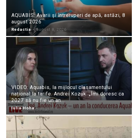
AQUABIS: Avarii și întreruperi de apă, astăzi, 8
august 2026
Redactia
-
august 8, 2026
VIDEO: Aquabis, la mijlocul clasamentului
național la tarife. Andrei Kozuk: „Îmi doresc ca
2027 să nu fie un an...
Iulia Hoha
-
august 8, 2026