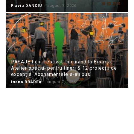
Flavia DANCIU
-
august 7, 2026
PASAJE Film Festival, în curând la Bistrița:
Atelier special pentru tineri & 12 proiecții de
excepție. Abonamentele s-au pus...
Ioana BRADEA
-
august 7, 2026