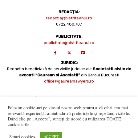
REDACȚIA:
redactia@bistriteanul.ro
0722.480.707
PUBLICITATE:
publicitate@bistriteanul.ro
JURIDIC:
Redacția beneficiază de serviciile juridice ale
Societatii civile de
avocati “Gaurean si Asociatii”
din Baroul Bucuresti
office@gaureanlawyers.ro
Folosim cookie-uri pe site-ul nostru web pentru a vă oferi cea mai
relevantă experiență, amintindu-vă preferințele și repetând vizitele.
Dând clic pe „Accept”, sunteți de acord cu utilizarea TOATE
cookie-urile.
Reproducerea totală sau parțială a materialelor este permisă
numai cu acordul expres al Bistriteanul.Ro. © Copyright 2008 -
Setari cookies
ACCEPT