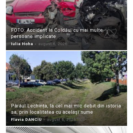
FOTO: Accident la Coldău, cu mai multe
persoane implicate
Iulia Hoha
-
august 6, 2026
Pârâul Lechința, la cel mai mic debit din istoria
sa, prin localitatea cu același nume
Flavia DANCIU
-
august 6, 2026