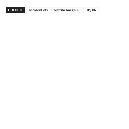
ETICHETE
accident atv
bistrita bargaului
IPJ BN