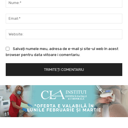
Nu
Ema
Web
Salvați numele meu, adresa de e-mail și site-ul web în acest
browser pentru data viitoare i comentariu.