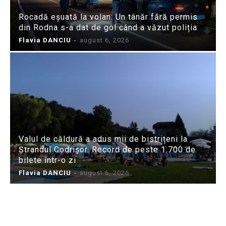
Rocadă eșuată la volan: Un tânăr fără permis
din Rodna s-a dat de gol când a văzut poliția
Flavia DANCIU
-
august 6, 2026
Valul de căldură a adus mii de bistrițeni la
Ștrandul Codrișor. Record de peste 1.700 de
bilete într-o zi
Flavia DANCIU
-
august 6, 2026