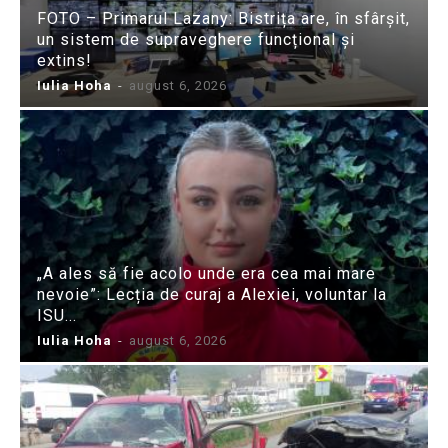
FOTO – Primarul Lazany: Bistrița are, în sfârșit,
un sistem de supraveghere funcțional și
extins!
Iulia Hoha
-
august 6, 2026
„A ales să fie acolo unde era cea mai mare
nevoie”: Lecția de curaj a Alexiei, voluntar la
ISU...
Iulia Hoha
-
august 6, 2026