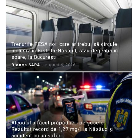
Trenurile PESA noi, care ar trebui să circule
inclusiv în Bistrița-Năsăud, stau degeaba în
soare, la București
Bianca SARA
-
august 6, 2026
Alcoolul a făcut prăpăd ieri pe șosele:
Rezultat record de 1,27 mg/l la Năsăud și
accident cu un șofer...