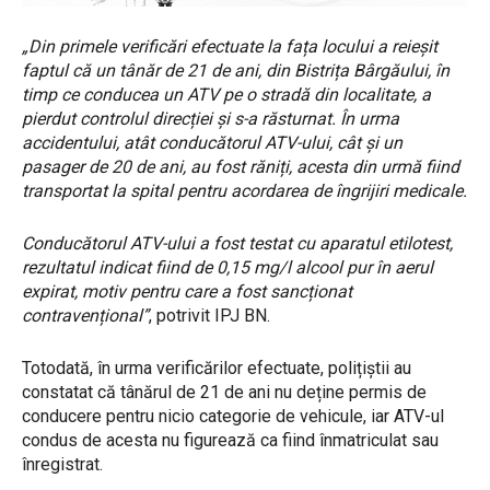
„Din primele verificări efectuate la fața locului a reieșit
faptul că un tânăr de 21 de ani, din Bistrița Bârgăului, în
timp ce conducea un ATV pe o stradă din localitate, a
pierdut controlul direcției și s-a răsturnat. În urma
accidentului, atât conducătorul ATV-ului, cât și un
pasager de 20 de ani, au fost răniți, acesta din urmă fiind
transportat la spital pentru acordarea de îngrijiri medicale.
Conducătorul ATV-ului a fost testat cu aparatul etilotest,
rezultatul indicat fiind de 0,15 mg/l alcool pur în aerul
expirat, motiv pentru care a fost sancționat
contravențional”
, potrivit IPJ BN.
Totodată, în urma verificărilor efectuate, polițiștii au
constatat că tânărul de 21 de ani nu deține permis de
conducere pentru nicio categorie de vehicule, iar ATV-ul
condus de acesta nu figurează ca fiind înmatriculat sau
înregistrat.