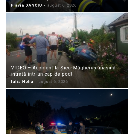
Flavia DANCIU
-
august 6, 2026
VIDEO – Accident la Șieu-Măgheruș: mașină
intrată într-un cap de pod!
Iulia Hoha
-
august 6, 2026