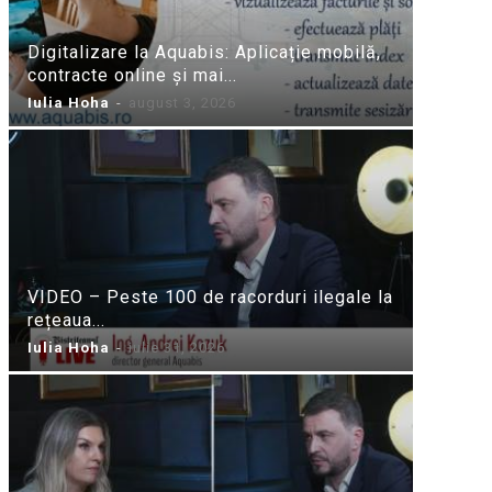
Digitalizare la Aquabis: Aplicație mobilă,
contracte online și mai...
Iulia Hoha
-
august 3, 2026
VIDEO – Peste 100 de racorduri ilegale la
rețeaua...
Iulia Hoha
-
iulie 31, 2026