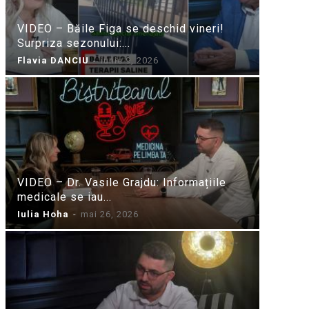
VIDEO – Băile Figa se deschid vineri!
Surpriza sezonului:...
Flavia DANCIU
-
iunie 9, 2026
VIDEO – Dr. Vasile Grajdu: Informațiile
medicale se iau...
Iulia Hoha
-
mai 26, 2026