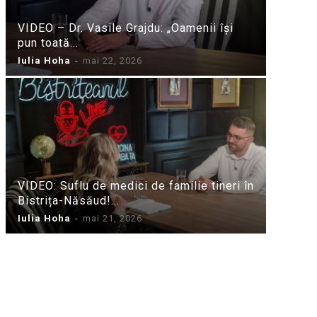
VIDEO – Dr. Vasile Grajdu: „Oamenii își
pun toată...
Iulia Hoha
-
mai 22, 2026
VIDEO: Suflu de medici de familie tineri în
Bistrița-Năsăud!...
Iulia Hoha
-
mai 21, 2026