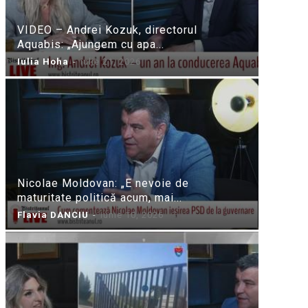
VIDEO – Andrei Kozuk, directorul
Aquabis: „Ajungem cu apa...
Iulia Hoha
-
iulie 21, 2026
Nicolae Moldovan: „E nevoie de
maturitate politică acum, mai...
Flavia DANCIU
-
iunie 10, 2026