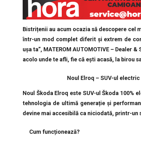
Bistrițenii au acum ocazia să descopere cel m
într-un mod complet diferit și extrem de com
ușa ta”
, MATEROM AUTOMOTIVE – Dealer & Serv
acolo unde te afli, fie că ești acasă, la birou s
Noul Elroq – SUV-ul electric 
Noul Škoda Elroq este SUV-ul Škoda 100% ele
tehnologia de ultimă generație și performan
devine mai accesibilă ca niciodată, printr-un s
Cum funcționează?