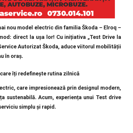
ai nou model electric din familia Škoda – Elroq –
od: direct la ușa lor! Cu inițiativa
„Test Drive la
ice Autorizat Škoda, aduce viitorul mobilității
au în oraș.
care îți redefinește rutina zilnică
ctric, care impresionează prin designul modern,
ța sustenabilă. Acum, experiența unui Test drive
erviciu simplu și rapid.