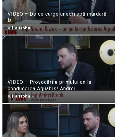
VIDEO – De ce curge uneori apă murdară
la...
Iulia Hoha
-
iulie 24, 2026
VIDEO – Provocările primului an la
conducerea Aquabis! Andrei...
Iulia Hoha
-
iulie 21, 2026