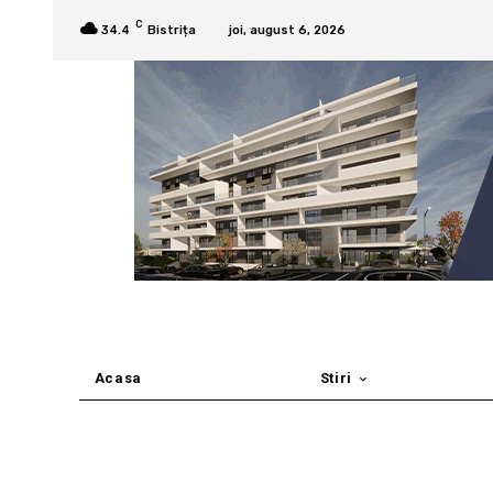
C
34.4
Bistrița
joi, august 6, 2026
Acasa
Stiri