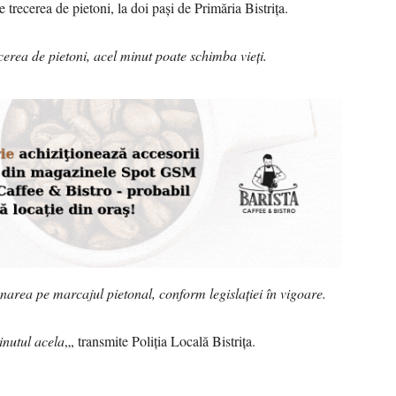
 trecerea de pietoni, la doi pași de Primăria Bistrița.
erea de pietoni, acel minut poate schimba vieți.
narea pe marcajul pietonal, conform legislației în vigoare.
inutul acela
„, transmite Poliția Locală Bistrița.