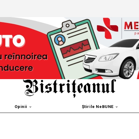
Opinii
Știrile NeBUNE