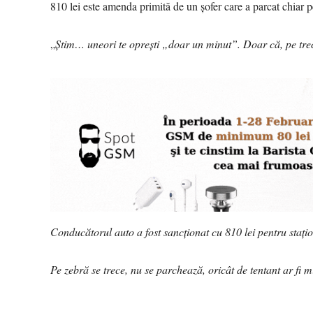
810 lei este amenda primită de un șofer care a parcat chiar pe
„
Știm… uneori te oprești „doar un minut”. Doar că, pe trec
Conducătorul auto a fost sancționat cu 810 lei pentru stațio
Pe zebră se trece, nu se parchează, oricât de tentant ar fi m