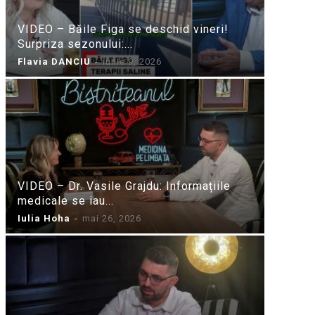
VIDEO – Băile Figa se deschid vineri!
Surpriza sezonului:...
Flavia DANCIU
-
iunie 9, 2026
VIDEO – Dr. Vasile Grajdu: Informațiile
medicale se iau...
Iulia Hoha
-
mai 26, 2026