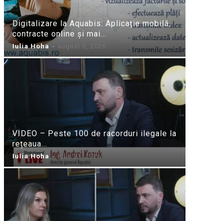
Digitalizare la Aquabis: Aplicație mobilă,
contracte online și mai...
Iulia Hoha
-
august 3, 2026
VIDEO – Peste 100 de racorduri ilegale la
rețeaua...
Iulia Hoha
-
iulie 31, 2026