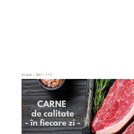
Acasă
Stiri
112