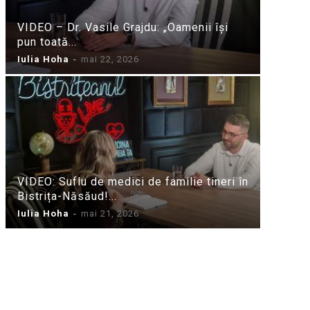
VIDEO – Dr. Vasile Grajdu: „Oamenii își
pun toată...
Iulia Hoha
-
mai 22, 2026
VIDEO: Suflu de medici de familie tineri în
Bistrița-Năsăud!...
Iulia Hoha
-
mai 21, 2026