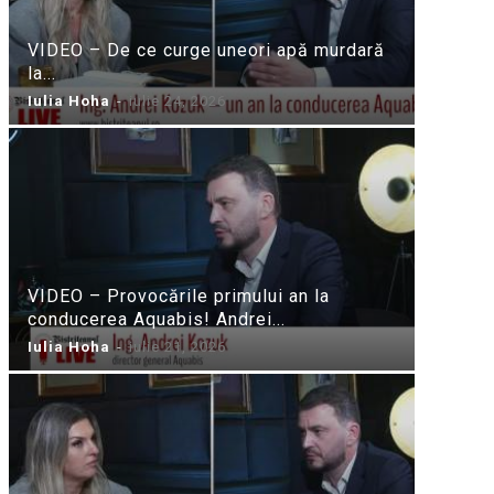
VIDEO – De ce curge uneori apă murdară
la...
Iulia Hoha
-
iulie 24, 2026
VIDEO – Provocările primului an la
conducerea Aquabis! Andrei...
Iulia Hoha
-
iulie 21, 2026