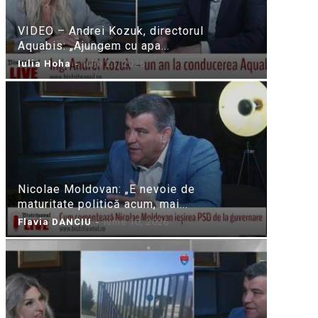
VIDEO – Andrei Kozuk, directorul
Aquabis: „Ajungem cu apa...
Iulia Hoha
-
iulie 21, 2026
Nicolae Moldovan: „E nevoie de
maturitate politică acum, mai...
Flavia DANCIU
-
iunie 10, 2026