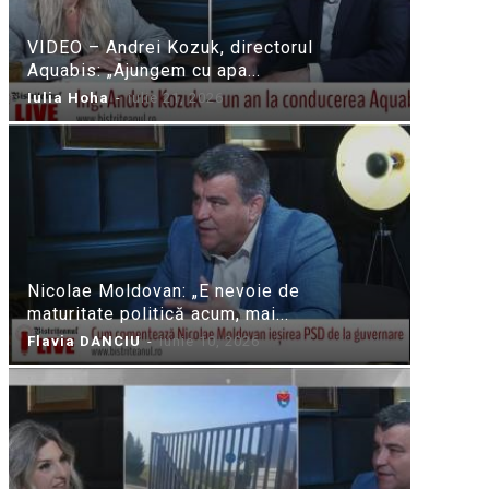
VIDEO – Andrei Kozuk, directorul
Aquabis: „Ajungem cu apa...
Iulia Hoha
-
iulie 21, 2026
Nicolae Moldovan: „E nevoie de
maturitate politică acum, mai...
Flavia DANCIU
-
iunie 10, 2026