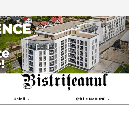
Opinii
Știrile NeBUNE