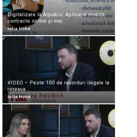
Digitalizare la Aquabis: Aplicație mobilă,
contracte online și mai...
Iulia Hoha
-
august 3, 2026
VIDEO – Peste 100 de racorduri ilegale la
rețeaua...
Iulia Hoha
-
iulie 31, 2026