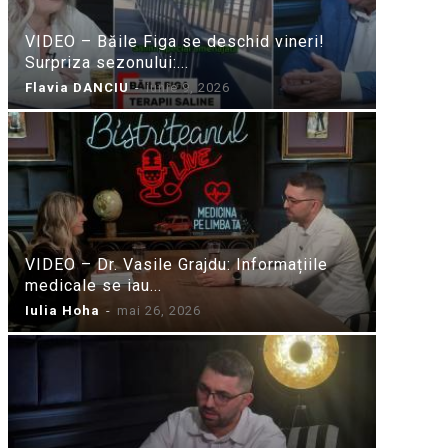
VIDEO – Băile Figa se deschid vineri!
Surpriza sezonului:...
Flavia DANCIU
-
iunie 9, 2026
VIDEO – Dr. Vasile Grajdu: Informațiile
medicale se iau...
Iulia Hoha
-
mai 26, 2026