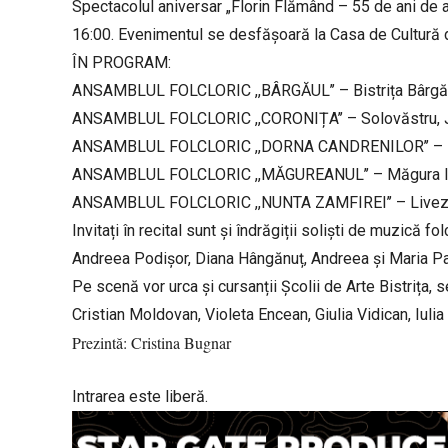
Spectacolul aniversar „Florin Flămând – 55 de ani de act
16:00. Evenimentul se desfășoară la Casa de Cultură 
ÎN PROGRAM:
ANSAMBLUL FOLCLORIC ,,BÂRGĂUL’’ – Bistrița Bârgă
ANSAMBLUL FOLCLORIC ,,CORONIȚA’’ – Solovăstru, 
ANSAMBLUL FOLCLORIC ,,DORNA CANDRENILOR’’ – Do
ANSAMBLUL FOLCLORIC ,,MĂGUREANUL’’ – Măgura I
ANSAMBLUL FOLCLORIC ,,NUNTA ZAMFIREI’’ – Livez
Invitați în recital sunt și îndrăgiții soliști de muzică f
Andreea Podișor, Diana Hângănuț, Andreea și Maria P
Pe scenă vor urca și cursanții Școlii de Arte Bistrița, s
Cristian Moldovan, Violeta Encean, Giulia Vidican, Iuli
Prezintă: Cristina Bugnar
Intrarea este liberă.