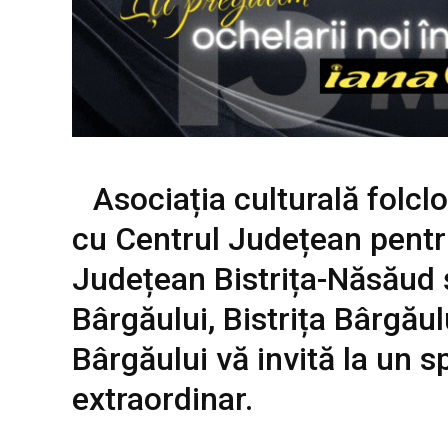
Asociația culturală folclo
cu Centrul Județean pentru
Județean Bistrița-Năsăud ș
Bârgăului, Bistrița Bârgăul
Bârgăului vă invită la un s
extraordinar.