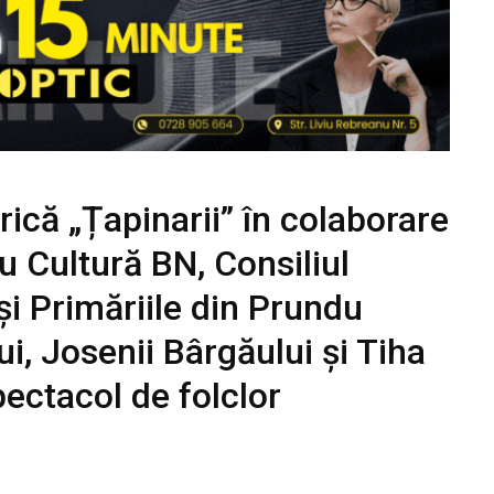
rică „Țapinarii” în colaborare
 Cultură BN, Consiliul
i Primăriile din Prundu
ui, Josenii Bârgăului și Tiha
pectacol de folclor