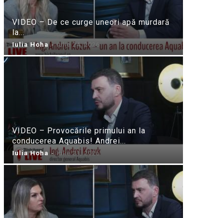
VIDEO – De ce curge uneori apă murdară
la...
Iulia Hoha
-
iulie 24, 2026
VIDEO – Provocările primului an la
conducerea Aquabis! Andrei...
Iulia Hoha
-
iulie 21, 2026