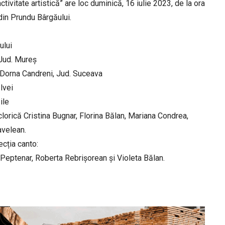
ivitate artistică” are loc duminică, 16 iulie 2023, de la ora
din Prundu Bârgăului.
ului
Jud. Mureș
rna Candreni, Jud. Suceava
lvei
ile
olclorică Cristina Bugnar, Florina Bălan, Mariana Condrea,
avelean.
ecția canto:
a Peptenar, Roberta Rebrișorean și Violeta Bălan.