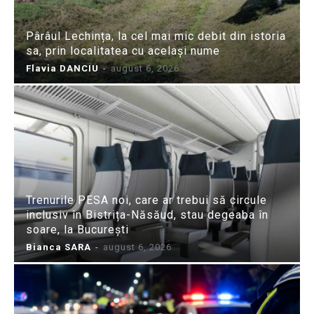
Pârâul Lechința, la cel mai mic debit din istoria
sa, prin localitatea cu același nume
Flavia DANCIU
-
august 6, 2026
Trenurile PESA noi, care ar trebui să circule
inclusiv în Bistrița-Năsăud, stau degeaba în
soare, la București
Bianca SARA
-
august 6, 2026