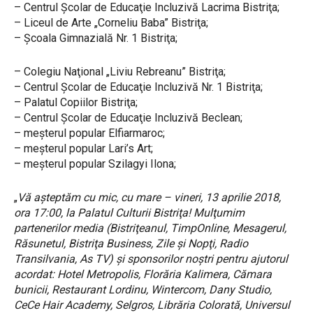
– Centrul Şcolar de Educaţie Incluzivă Lacrima Bistriţa;
– Liceul de Arte „Corneliu Baba” Bistriţa;
– Şcoala Gimnazială Nr. 1 Bistriţa;
– Colegiu Naţional „Liviu Rebreanu” Bistriţa;
– Centrul Şcolar de Educaţie Incluzivă Nr. 1 Bistriţa;
– Palatul Copiilor Bistriţa;
– Centrul Şcolar de Educaţie Incluzivă Beclean;
– meşterul popular Elfiarmaroc;
– meşterul popular Lari’s Art;
– meşterul popular Szilagyi Ilona;
„
Vă aşteptăm cu mic, cu mare – vineri, 13 aprilie 2018,
ora 17:00, la Palatul Culturii Bistriţa! Mulţumim
partenerilor media (Bistriţeanul, TimpOnline, Mesagerul,
Răsunetul, Bistriţa Business, Zile şi Nopţi, Radio
Transilvania, As TV) şi sponsorilor noştri pentru ajutorul
acordat: Hotel Metropolis, Florăria Kalimera, Cămara
bunicii, Restaurant Lordinu, Wintercom, Dany Studio,
CeCe Hair Academy, Selgros, Librăria Colorată, Universul