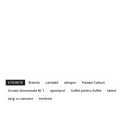
ETICHETE
Bistrita
caritabil
olimpici
Palatul Culturii
Scoala Gimnaziala Nr 1
spectacol
Suflet pentru Suflet
talent
targ cu vanzare
tombola