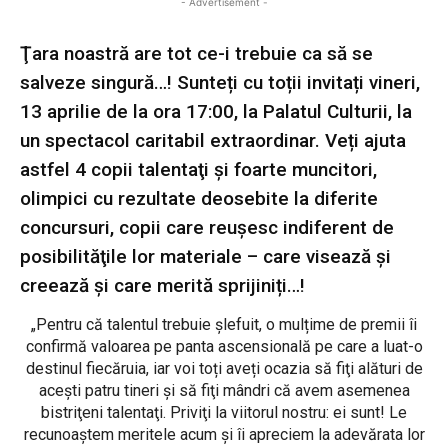
- Advertisement -
Ţara noastră are tot ce-i trebuie ca să se
salveze singură…! Sunteți cu toții invitați vineri,
13 aprilie de la ora 17:00, la Palatul Culturii, la
un spectacol caritabil extraordinar. Veți ajuta
astfel 4 copii talentaţi și foarte muncitori,
olimpici cu rezultate deosebite la diferite
concursuri, copii care reuşesc indiferent de
posibilităţile lor materiale – care visează şi
creează și care merită sprijiniți…!
„Pentru că talentul trebuie şlefuit, o mulțime de premii îi
confirmă valoarea pe panta ascensională pe care a luat-o
destinul fiecăruia, iar voi toți aveți ocazia să fiţi alături de
acești patru tineri și să fiţi mândri că avem asemenea
bistriţeni talentaţi. Priviţi la viitorul nostru: ei sunt! Le
recunoaştem meritele acum şi îi apreciem la adevărata lor