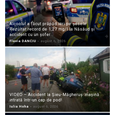
Alcoolul a făcut prăpăd ieri pe șosele:
Rezultat record de 1,27 mg/l la Năsăud și
accident cu un șofer...
Flavia DANCIU
-
august 6, 2026
VIDEO – Accident la Șieu-Măgheruș: mașină
intrată într-un cap de pod!
Iulia Hoha
-
august 6, 2026