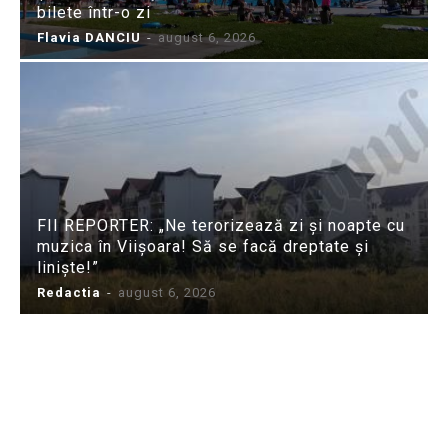
bilete într-o zi
Flavia DANCIU
-
august 6, 2026
FII REPORTER: „Ne terorizează zi și noapte cu
muzica în Viișoara! Să se facă dreptate și
liniște!”
Redactia
-
august 6, 2026