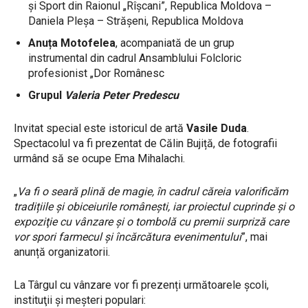
și Sport din Raionul „Rîșcani”, Republica Moldova –
Daniela Pleșa – Strășeni, Republica Moldova
Anuța Motofelea
, acompaniată de un grup
instrumental din cadrul Ansamblului Folcloric
profesionist „Dor Românesc
Grupul
Valeria Peter Predescu
Invitat special este istoricul de artă
Vasile Duda
.
Spectacolul va fi prezentat de Călin Bujiță, de fotografii
urmând să se ocupe Ema Mihalachi.
„
Va fi o seară plină de magie, în cadrul căreia valorificăm
tradițiile și obiceiurile românești, iar proiectul cuprinde și o
expoziţie cu vânzare şi o tombolă cu premii surpriză care
vor spori farmecul şi încărcătura evenimentului
”, mai
anunță organizatorii.
La Târgul cu vânzare vor fi prezenți următoarele şcoli,
instituţii şi meşteri populari: