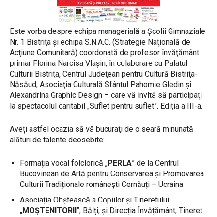
Este vorba despre echipa managerială a Şcolii Gimnaziale
Nr. 1 Bistriţa şi echipa S.N.A.C. (Strategie Naţională de
Acţiune Comunitară) coordonată de profesor învăţământ
primar Florina Narcisa Vlașin, în colaborare cu Palatul
Culturii Bistriţa, Centrul Judeţean pentru Cultură Bistriţa-
Năsăud, Asociaţia Culturală Sfântul Pahomie Gledin şi
Alexandrina Graphic Design – care vă invită să participaţi
la spectacolul caritabil „Suflet pentru suflet”, Ediţia a III-a.
Aveți astfel ocazia să vă bucuraţi de o seară minunată
alături de talente deosebite:
Formația vocal folclorică „
PERLA
” de la Centrul
Bucovinean de Artă pentru Conservarea și Promovarea
Culturii Tradiționale românești Cernăuți – Ucraina
Asociația Obștească a Copiilor și Tineretului
„
MOŞTENITORII
”, Bălți, și Direcția Învățământ, Tineret