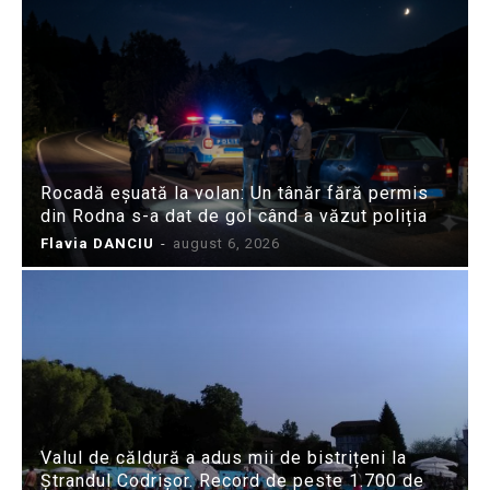
Rocadă eșuată la volan: Un tânăr fără permis
din Rodna s-a dat de gol când a văzut poliția
Flavia DANCIU
-
august 6, 2026
Valul de căldură a adus mii de bistrițeni la
Ștrandul Codrișor. Record de peste 1.700 de