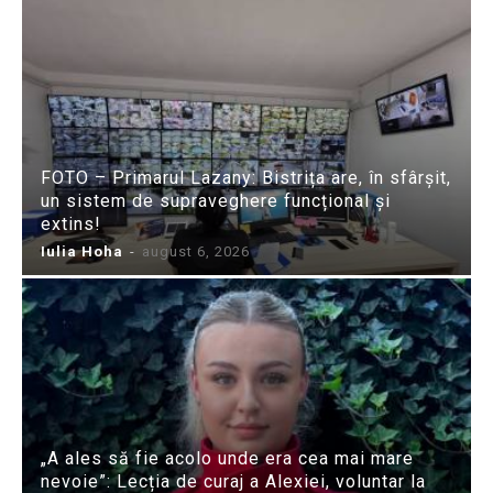
FOTO – Primarul Lazany: Bistrița are, în sfârșit,
un sistem de supraveghere funcțional și
extins!
Iulia Hoha
-
august 6, 2026
„A ales să fie acolo unde era cea mai mare
nevoie”: Lecția de curaj a Alexiei, voluntar la