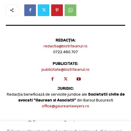
REDACȚIA:
redactia@bistriteanul.ro
0722.480.707
PUBLICITATE:
publicitate@bistriteanul.ro
JURIDIC:
Redacția beneficiază de serviciile juridice ale
Societatii civile de
avocati “Gaurean si Asociatii”
din Baroul Bucuresti
office@gaureanlawyers.ro