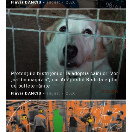
Flavia DANCIU
-
august 7, 2026
Pretențiile bistrițenilor la adopția câinilor: Vor
„ca din magazin”, dar Adăpostul Bistrița e plin
de suflete rănite
Flavia DANCIU
-
august 7, 2026