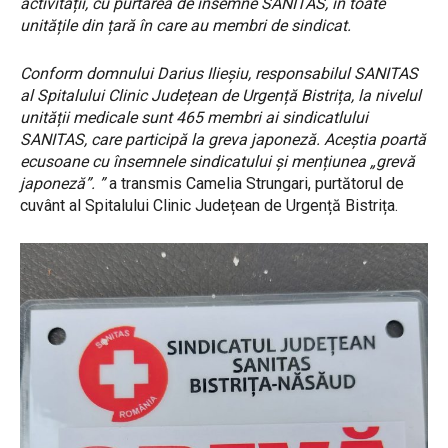
activității, cu purtarea de însemne SANITAS, în toate
unitățile din țară în care au membri de sindicat.
Conform domnului Darius Ilieșiu, responsabilul SANITAS
al Spitalului Clinic Județean de Urgență Bistrița, la nivelul
unității medicale sunt 465 membri ai sindicatlului
SANITAS, care participă la greva japoneză. Aceștia poartă
ecusoane cu însemnele sindicatului și mențiunea „grevă
japoneză”. ”
a transmis Camelia Strungari, purtătorul de
cuvânt al Spitalului Clinic Județean de Urgență Bistrița.