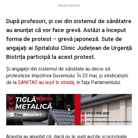
- Advertisement -
După profesori, și cei din sistemul de sănătatre
au anunțat că vor face grevă. Astăzi a început
forma de protest – grevă japoneză. Sute de
angajați ai Spitalului Clinic Județean de Urgență
Bistrița participă la acest protest.
Și angajații din sistemul de sănătate au decis să
protesteze împotriva Guvernului. În 23 mai, și sindicaliștii
de la
SANITAS au ieșit în stradă
, în fața Parlamentului.
Aceștia au anunțat că, dacă nu le sunt auzite și rezolvate