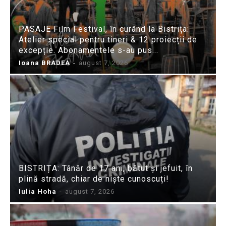
PASAJE Film Festival, în curând la Bistrița:
Atelier special pentru tineri & 12 proiecții de
excepție. Abonamentele s-au pus...
Ioana BRADEA
-
august 7, 2026
BISTRIȚA: Tânăr de 17 ani, bătut și jefuit, în
plină stradă, chiar de niște cunoscuți!
Iulia Hoha
-
august 7, 2026