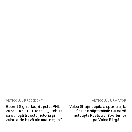
ARTICOLUL PRECEDENT
ARTICOLUL URMĂTOR
Robert Sighiartău, deputat PNL:
Valea Străjii, capitala sportului, la
2023 – Anul Iuliu Maniu. „Trebuie
final de săptămână! Cu ce vă
să cunoști trecutul, istoria și
așteaptă Festivalul Sporturilor
valorile de bază ale unei națiuni”
pe Valea Bârgăului: