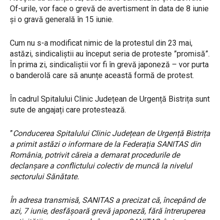
Of-urile, vor face o grevă de avertisment în data de 8 iunie
și o gravă generală în 15 iunie.
Cum nu s-a modificat nimic de la protestul din 23 mai,
astăzi, sindicaliștii au început seria de proteste ”promisă”.
În prima zi, sindicaliștii vor fi în grevă japoneză – vor purta
o banderolă care să anunțe această formă de protest.
În cadrul Spitalului Clinic Județean de Urgență Bistrița sunt
sute de angajați care protestează.
”
Conducerea Spitalului Clinic Județean de Urgență Bistrița
a primit astăzi o informare de la Federația SANITAS din
România, potrivit căreia a demarat procedurile de
declanșare a conflictului colectiv de muncă la nivelul
sectorului Sănătate.
În adresa transmisă, SANITAS a precizat că, începând de
azi, 7 iunie, desfășoară grevă japoneză, fără întreruperea