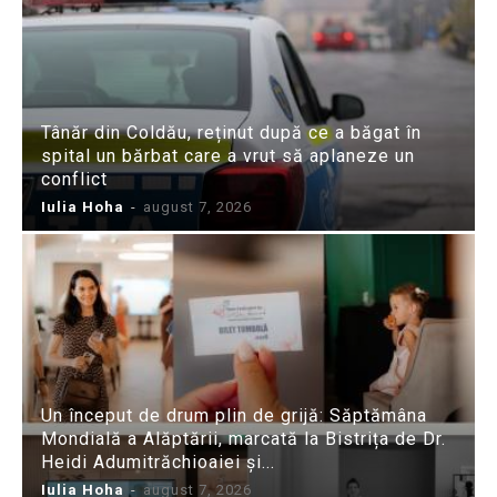
Tânăr din Coldău, reținut după ce a băgat în
spital un bărbat care a vrut să aplaneze un
conflict
Iulia Hoha
-
august 7, 2026
Un început de drum plin de grijă: Săptămâna
Mondială a Alăptării, marcată la Bistrița de Dr.
Heidi Adumitrăchioaiei și...
Iulia Hoha
-
august 7, 2026