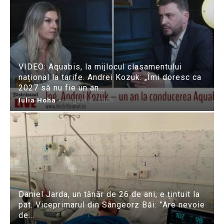
VIDEO: Aquabis, la mijlocul clasamentului
național la tarife. Andrei Kozuk: „Îmi doresc ca
2027 să nu fie un an...
Iulia Hoha
-
august 8, 2026
Daniel Jarda, un tânăr de 26 de ani, e țintuit la
pat. Viceprimarul din Sângeorz Băi: ”Are nevoie
de...