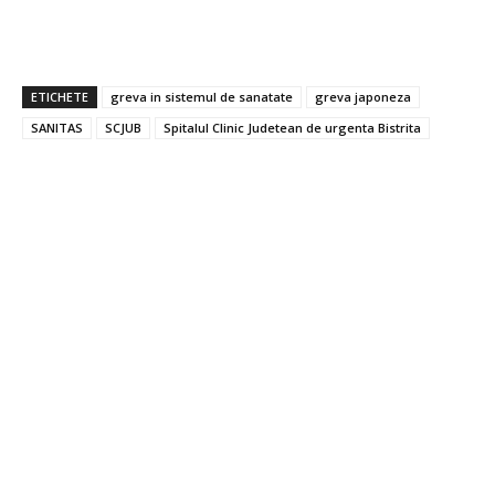
ETICHETE
greva in sistemul de sanatate
greva japoneza
SANITAS
SCJUB
Spitalul Clinic Judetean de urgenta Bistrita