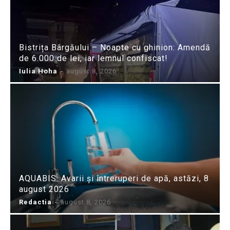
Bistrița Bârgăului – Noapte cu ghinion: Amendă
de 6.000 de lei, iar lemnul confiscat!
Iulia Hoha
-
august 8, 2026
AQUABIS: Avarii și întreruperi de apă, astăzi, 8
august 2026
Redactia
-
august 8, 2026