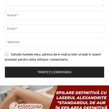
Comentariu:
Nu
Ema
Web
Salvați numele meu, adresa de e-mail și site-ul web în acest
browser pentru data viitoare i comentariu.