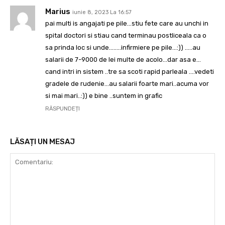
Marius
iunie 8, 2023 La 16:57
pai multi is angajati pe pile…stiu fete care au unchi in
spital doctori si stiau cand terminau postliceala ca o
sa prinda loc si unde……..infirmiere pe pile…:)) …..au
salarii de 7-9000 de lei multe de acolo…dar asa e…
cand intri in sistem ..tre sa scoti rapid parleala ….vedeti
gradele de rudenie…au salarii foarte mari..acuma vor
si mai mari..:)) e bine ..suntem in grafic
RĂSPUNDEȚI
LĂSAȚI UN MESAJ