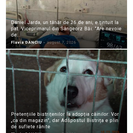
Daniel Jarda, un tânăr de 26 de ani, e țintuit la
pat. Viceprimarul din Sângeorz Băi: ”Are nevoie
de...
Flavia DANCIU
-
august 7, 2026
Pretențiile bistrițenilor la adopția câinilor: Vor
„ca din magazin”, dar Adăpostul Bistrița e plin
de suflete rănite