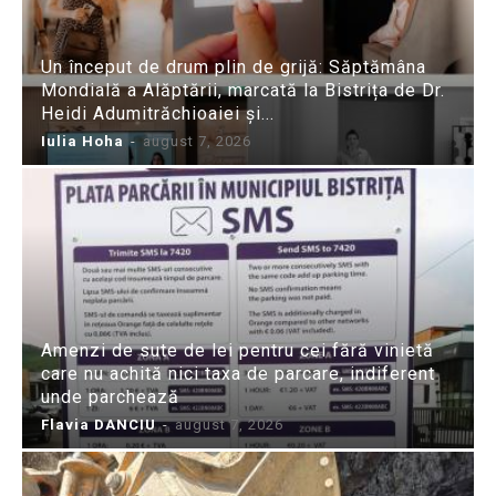
Un început de drum plin de grijă: Săptămâna
Mondială a Alăptării, marcată la Bistrița de Dr.
Heidi Adumitrăchioaiei și...
Iulia Hoha
-
august 7, 2026
Amenzi de sute de lei pentru cei fără vinietă
care nu achită nici taxa de parcare, indiferent
unde parchează
Flavia DANCIU
-
august 7, 2026