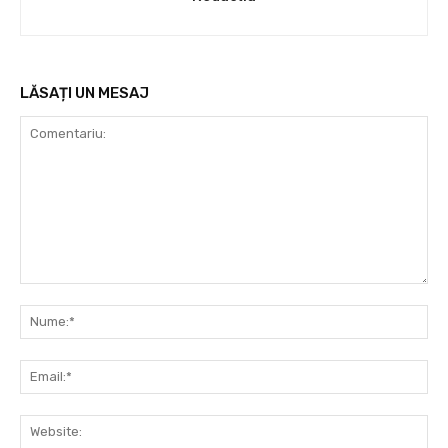
LĂSAȚI UN MESAJ
Comentariu:
Nu
Ema
Web