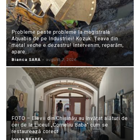
Probleme peste probleme la magistrala
Aquabis de pe Industriei! Kozuk: Țeava din
metal veche e dezastru! Intervenim, reparăm,
apare...
Bianca SARA
-
august 7, 2026
FOTO – Elevii din Chișinău au învățat alături de
cei de la Liceul „Corneliu Baba” cum se
restaurează corect...
Ioana BRADEA
-
august 7, 2026