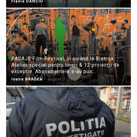
Flavia DANCIU
-
august 7, 2026
PASAJE Film Festival, în curând la Bistrița:
Atelier special pentru tineri & 12 proiecții de
excepție. Abonamentele s-au pus...
Ioana BRADEA
-
august 7, 2026