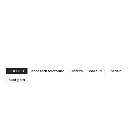
ETICHETE
accesorii telefoane
Bistrita
cadouri
Craciun
spot gsm