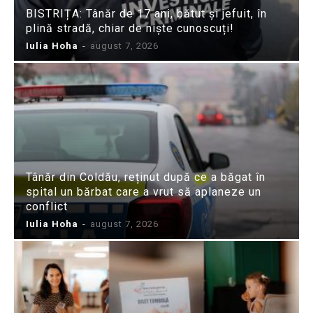
BISTRIȚA: Tânăr de 17 ani, bătut și jefuit, în
plină stradă, chiar de niște cunoscuți!
Iulia Hoha
-
august 7, 2026
Tânăr din Coldău, reținut după ce a băgat în
spital un bărbat care a vrut să aplaneze un
conflict
Iulia Hoha
-
august 7, 2026