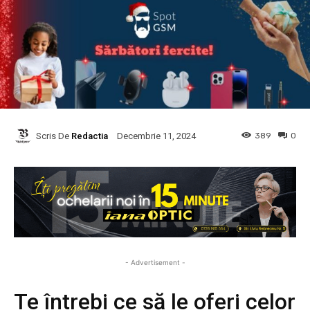
Scris De
Redactia
389
0
Decembrie 11, 2024
- Advertisement -
Te întrebi ce să le oferi celor