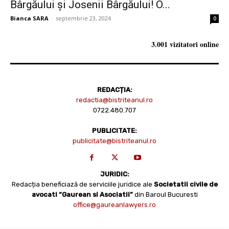
Bârgăului și Josenii Bârgăului! O...
Bianca SARA
-
septembrie 23, 2024
0
3.001 vizitatori online
REDACȚIA:
redactia@bistriteanul.ro
0722.480.707
PUBLICITATE:
publicitate@bistriteanul.ro
JURIDIC:
Redacția beneficiază de serviciile juridice ale
Societatii civile de
avocati “Gaurean si Asociatii”
din Baroul Bucuresti
office@gaureanlawyers.ro