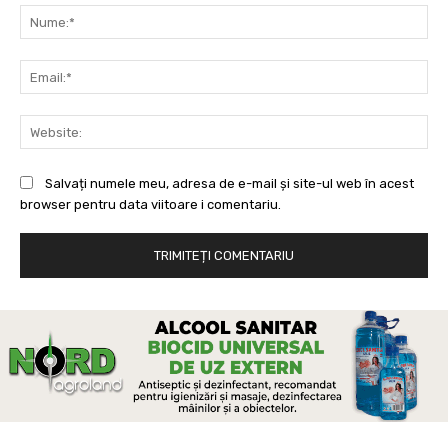
Nu
Ema
Web
Salvați numele meu, adresa de e-mail și site-ul web în acest
browser pentru data viitoare i comentariu.