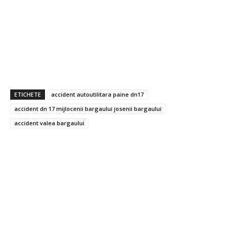
ETICHETE
accident autoutilitara paine dn17
accident dn 17 mijlocenii bargaului josenii bargaului
accident valea bargaului