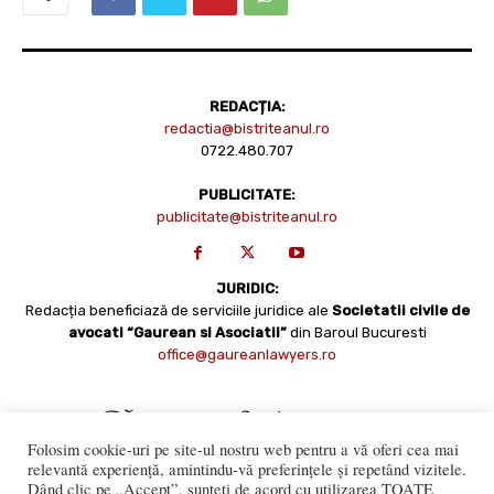
REDACȚIA:
redactia@bistriteanul.ro
0722.480.707
PUBLICITATE:
publicitate@bistriteanul.ro
JURIDIC:
Redacția beneficiază de serviciile juridice ale
Societatii civile de
avocati “Gaurean si Asociatii”
din Baroul Bucuresti
office@gaureanlawyers.ro
Folosim cookie-uri pe site-ul nostru web pentru a vă oferi cea mai
relevantă experiență, amintindu-vă preferințele și repetând vizitele.
Dând clic pe „Accept”, sunteți de acord cu utilizarea TOATE