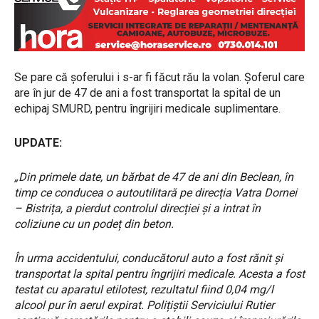
Se pare că șoferului i s-ar fi făcut rău la volan. Șoferul care
are în jur de 47 de ani a fost transportat la spital de un
echipaj SMURD, pentru îngrijiri medicale suplimentare.
UPDATE:
„Din primele date, un bărbat de 47 de ani din Beclean, în
timp ce conducea o autoutilitară pe direcția Vatra Dornei
– Bistrița, a pierdut controlul direcției și a intrat în
coliziune cu un podeț din beton.
În urma accidentului, conducătorul auto a fost rănit și
transportat la spital pentru îngrijiri medicale. Acesta a fost
testat cu aparatul etilotest, rezultatul fiind 0,04 mg/l
alcool pur în aerul expirat. Polițiștii Serviciului Rutier