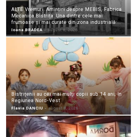
ALTE Vremuri. Amintiri despre MEBIS, Fabrica
Mecanica Bistrița: Una dintre cele mai
frumoase și mai curate din zona industrială:...
Ioana BRADEA
-
august 8, 2026
Bistrițenii au cei mai mulți copii sub 14 ani, în
Regiunea Nord-Vest
Flavia DANCIU
-
august 8, 2026