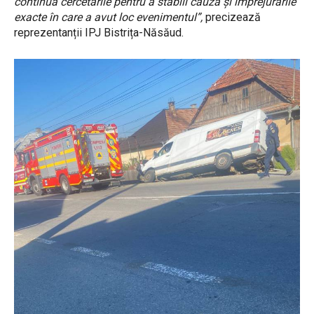
continuă cercetările pentru a stabili cauza și împrejurările
exacte în care a avut loc evenimentul”,
precizează
reprezentanții IPJ Bistrița-Năsăud.