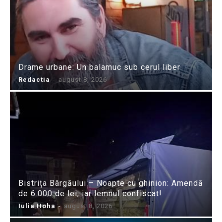
Drame urbane: Un balamuc sub cerul liber
Redactia
-
august 8, 2026
Bistrița Bârgăului – Noapte cu ghinion: Amendă
de 6.000 de lei, iar lemnul confiscat!
Iulia Hoha
-
august 8, 2026