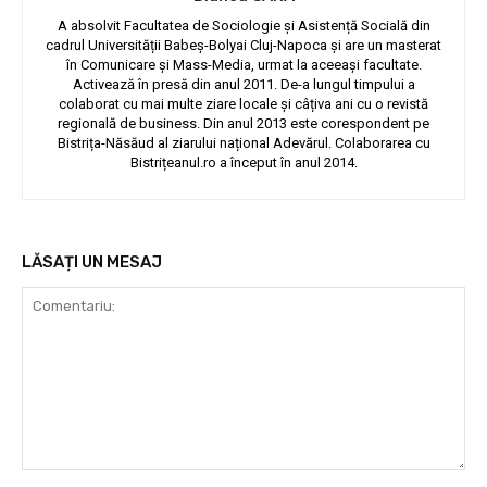
A absolvit Facultatea de Sociologie și Asistență Socială din
cadrul Universității Babeș-Bolyai Cluj-Napoca și are un masterat
în Comunicare și Mass-Media, urmat la aceeași facultate.
Activează în presă din anul 2011. De-a lungul timpului a
colaborat cu mai multe ziare locale și câțiva ani cu o revistă
regională de business. Din anul 2013 este corespondent pe
Bistrița-Năsăud al ziarului național Adevărul. Colaborarea cu
Bistrițeanul.ro a început în anul 2014.
LĂSAȚI UN MESAJ
Comentariu: