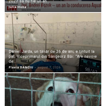
2027 să nu fie un an...
Iulia Hoha
-
august 8, 2026
Daniel Jarda, un tânăr de 26 de ani, e țintuit la
pat. Viceprimarul din Sângeorz Băi: ”Are nevoie
de...
Flavia DANCIU
-
august 7, 2026