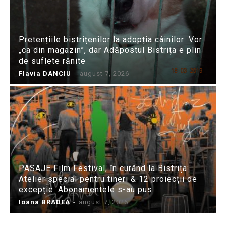
Pretențiile bistrițenilor la adopția câinilor: Vor
„ca din magazin”, dar Adăpostul Bistrița e plin
de suflete rănite
Flavia DANCIU
-
august 7, 2026
PASAJE Film Festival, în curând la Bistrița:
Atelier special pentru tineri & 12 proiecții de
excepție. Abonamentele s-au pus...
Ioana BRADEA
-
august 7, 2026