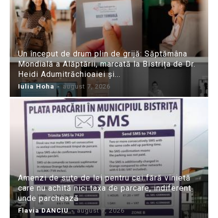
Un început de drum plin de grijă: Săptămâna
Mondială a Alăptării, marcată la Bistrița de Dr.
Heidi Adumitrăchioaiei și...
Iulia Hoha
-
august 7, 2026
Amenzi de sute de lei pentru cei fără vinietă
care nu achită nici taxa de parcare, indiferent
unde parchează
Flavia DANCIU
-
august 7, 2026