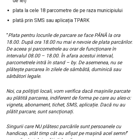
de lei)
plata la cele 18 parcometre de pe raza municipiului
plată prin SMS sau aplicația TPARK
”
Plata pentru locurile de parcare se face PÂNĂ la ora
18.00. După ora 18.00 nu mai e nevoie de plata parcărilor.
De aceea și parcometrele au orar de funcționare în
intervalul 08.00 – 18.00. În afara acestui interval,
parcometrele intră în stand – by. De asemenea, nu se
plătește parcarea în zilele de sâmbătă, duminică sau
sărbători legale.
Noi, ca polițiști locali, vom verifica dacă mașinile parcate
au plătită parcarea, indiferent de forma pe care au ales-o:
vigneta, abonament, tichet, SMS, aplicație. Dacă nu au
plătit parcare, sunt sancționați.
Singurii care NU plătesc parcările sunt persoanele cu
handicap, atât timp cât au afișat pe mașină acel semn!
”