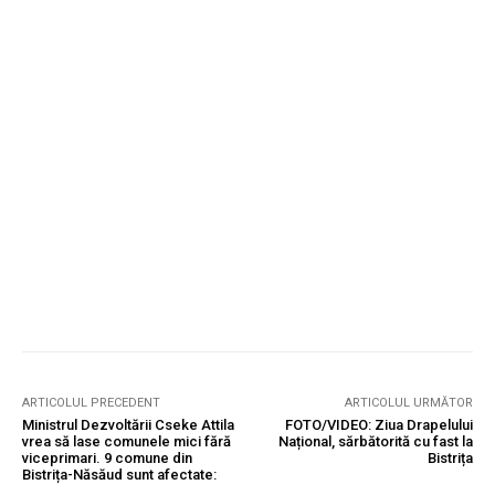
ARTICOLUL PRECEDENT
ARTICOLUL URMĂTOR
Ministrul Dezvoltării Cseke Attila
FOTO/VIDEO: Ziua Drapelului
vrea să lase comunele mici fără
Național, sărbătorită cu fast la
viceprimari. 9 comune din
Bistrița
Bistrița-Năsăud sunt afectate: