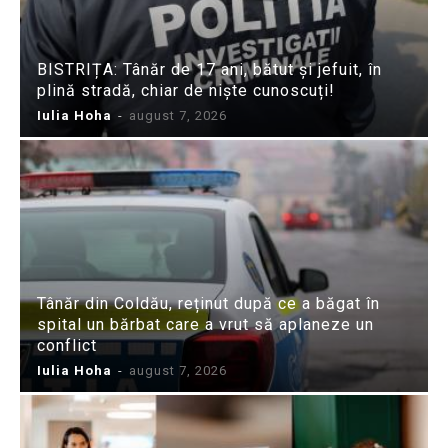
BISTRIȚA: Tânăr de 17 ani, bătut și jefuit, în
plină stradă, chiar de niște cunoscuți!
Iulia Hoha
-
august 7, 2026
Tânăr din Coldău, reținut după ce a băgat în
spital un bărbat care a vrut să aplaneze un
conflict
Iulia Hoha
-
august 7, 2026