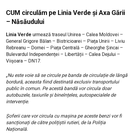
CUM circulăm pe Linia Verde și Axa Gării
– Năsăudului
Linia Verde
urmează traseul Unirea – Calea Moldovei –
General Grigore Bălan – Bistricioarei – Piața Unirii – Liviu
Rebreanu – Dornei – Piața Centrală – Gheorghe Șincai –
Bulevardul Independenței – Libertății – Calea Dejului –
Viișoara – DN17.
„
Nu este voie să se circule pe banda de circulație de lângă
bordură, aceasta fiind destinată exclusiv transportului
public în comun. Pe acestă bandă vor circula doar
autobuzele, taxiurile și bineînțeles, autospecialele de
intervenție.
Șoferii care vor circula cu mașina pe aceste benzi vor fi
sancționați de către polițiștii rutieri, de la Poliția
Națională.