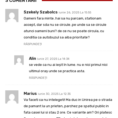
3 COMENTARII
Szekely Szabolcs
iunie 26, 2025 La 15:55
Oameni fara minte..hai sa nu parcam, stationam
accept, dar sda nu se circule..pe unde sa se circule
atunci oameni buni? de ce nu se poate circula, cu
conditia ca autobuzul sa aiba prioritate?
RĂSPUNDEȚI
Alin
iunie 27, 2025 La 14:34
se vede ca nu ai ieșit în lume. nu e nici primul nici
ultimul oraș unde se practica asta.
RĂSPUNDEȚI
Marius
iunie 30, 2025 La 12:35
Va faceti ca nu intelegeti! Ma duc in Unirea pe o strada
de pamant la un prieten, parchez pe spatiul public in
fata casei lui si stau 2 ore. Ce variante am? Ori platesc