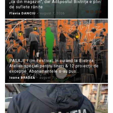
„ca din magazin”, dar Adăpostul Bistrița e plin
de suflete rănite
Flavia DANCIU
-
august 7, 2026
PASAJE Film Festival, în curând la Bistrița:
Atelier special pentru tineri & 12 proiecții de
excepție. Abonamentele s-au pus...
Ioana BRADEA
-
august 7, 2026