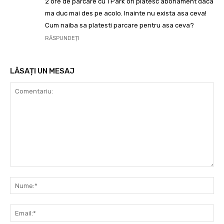
2 ore de parcare cu TPark ori platesc abonament daca
ma duc mai des pe acolo. Inainte nu exista asa ceva!
Cum naiba sa platesti parcare pentru asa ceva?
RĂSPUNDEȚI
LĂSAȚI UN MESAJ
Comentariu:
Nu
Ema