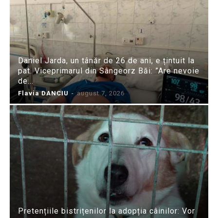
Daniel Jarda, un tânăr de 26 de ani, e țintuit la
pat. Viceprimarul din Sângeorz Băi: ”Are nevoie
de...
Flavia DANCIU
-
august 7, 2026
Pretențiile bistrițenilor la adopția câinilor: Vor