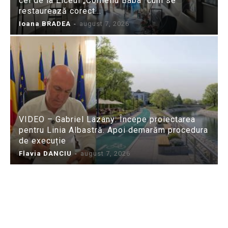
cei de la Liceul „Corneliu Baba” cum se
restaurează corect...
Ioana BRADEA
-
august 7, 2026
VIDEO – Gabriel Lazany: Începe proiectarea
pentru Linia Albastră. Apoi demarăm procedura
de execuție
Flavia DANCIU
-
august 7, 2026