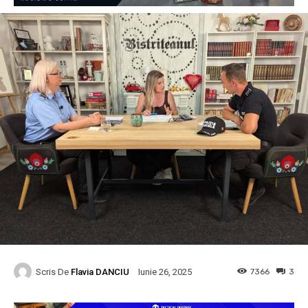
Scris De
Flavia DANCIU
7366
3
Iunie 26, 2025