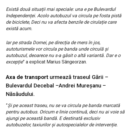
Există două situații mai speciale: una e pe Bulevardul
Independenței. Acolo autobuzul va circula pe fosta pistă
de biciclete, Deci nu va afecta benzile de cirulație care
există acum.
Iar pe strada Dornei, pe direcția de mers în jos,
autoturismele vor circula pe banda unde circulă și
autobuzul, deoarece nu s-a găsit o altă variantă. Dar e o
excepție
” a explicat Marius Sângeorzan.
Axa de transport
urmează traseul Gării –
Bulevardul Decebal –Andrei Mureșanu –
Năsăudului.
”
Și pe aceast traseu, nu se va circula pe banda marcată
pentru autobus. Oricum e linie continuă, deci nu ai voie să
ajungi pe această bandă. E destinată exclusiv
autobuzelor, taxiurilor și autospecialelor de intervenție.