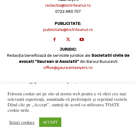
redactia@bistriteanul.ro
0722.480.707
PUBLICITATE:
publicitate@bistriteanul.ro
JURIDIC:
Redacția beneficiază de serviciile juridice ale
Societatii civile de
avocati “Gaurean si Asociatii”
din Baroul Bucuresti
office@gaureanlawyers.ro
Folosim cookie-uri pe site-ul nostru web pentru a vă oferi cea mai
relevantă experiență, amintindu-vă preferințele și repetând vizitele.
Dând clic pe „Accept”, sunteți de acord cu utilizarea TOATE
cookie-urile.
Reproducerea totală sau parțială a materialelor este permisă
numai cu acordul expres al Bistriteanul.Ro. © Copyright 2008 -
Setari cookies
ACCEPT
2021 Bistrițeanul.ro
Made with ♥ by
201.ro