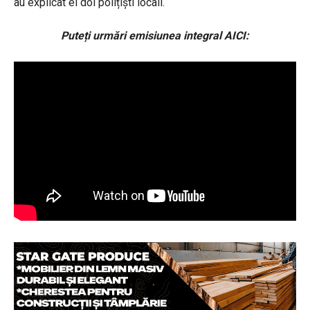
au explicat ei doi polițiști locali.
Puteți urmări emisiunea integral AICI: