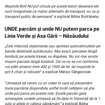
Mașinile Bolt NU pot circula pe aceste benzi deoarece ele
sunt înregistrate ca mijloc alternativ de transport, nu ca și
transport public de persoane
” a explicat Adina Bistrițeanu.
UNDE parcăm și unde NU putem parca pe
Linia Verde și Axa Gării – Năsăudului
„
Este interzisă staționarea sau oprireas autovehiculelor pe
banda destinată autobusului. Mai exact, parcarea lângă
bordură, pe aceste trasee, va dispărea. Nu vor mai exista
mașini parcate lângă bordură. Cei ce nu se vor conforma
vor plăti amenzi între 400 și 1000 de lei. Iar mașinile le
pot fi chiar și ridicate!”
a explicat Marius Sângeorzan.
”
Urmează să venim cu un video în care să prezentăm
toate parcările disponibile, astfel încât cetățenii să știe
unde pot parca pe aceste rute. Există parcări gata
amenajate, undele urmează să fie date în folosință de la 1
iulie și altele în câteva săptămâni”
a explicat Adina