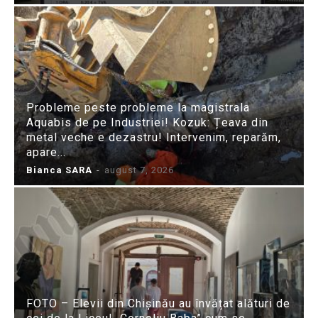
Probleme peste probleme la magistrala
Aquabis de pe Industriei! Kozuk: Țeava din
metal veche e dezastru! Intervenim, reparăm,
apare...
Bianca SARA
-
august 7, 2026
FOTO – Elevii din Chișinău au învățat alături de