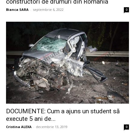
constructori de drumuri din România
Bianca SARA
-
septembrie 6, 2022
0
DOCUMENTE: Cum a ajuns un student să
execute 5 ani de...
Cristina ALEXA
-
decembrie 13, 2019
0