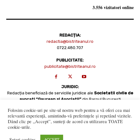
3.556 vizitatori online
REDACȚIA:
redactia@bistriteanul.ro
0722.480.707
PUBLICITATE:
publicitate@bistriteanul.ro
JURIDIC:
Redacția beneficiază de serviciile juridice ale
Societatii civile de
avocati “Gaurean si Asociatii”
din Baroul Bucuresti
office@gaureanlawyers.ro
Folosim cookie-uri pe site-ul nostru web pentru a vă oferi cea mai
relevantă experiență, amintindu-vă preferințele și repetând vizitele.
Dând clic pe „Accept”, sunteți de acord cu utilizarea TOATE
cookie-urile.
Setari cookies
ACCEPT